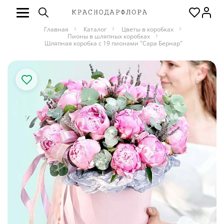
Главная
Каталог
Цветы в коробках
Пионы в шляпных коробках
Шляпная коробка с 19 пионами "Сара Бернар"