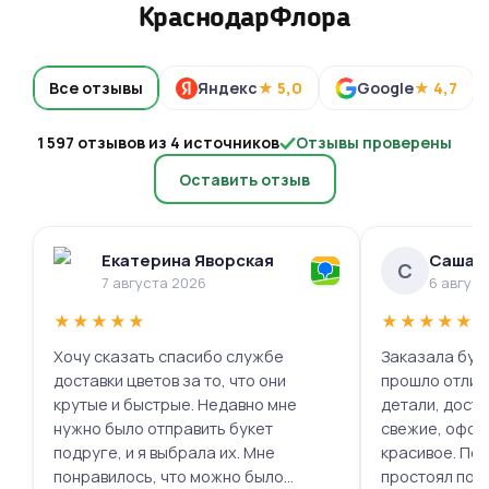
КраснодарФлора
Все отзывы
Яндекс
★ 5,0
Google
★ 4,7
1 597 отзывов из 4 источников
Отзывы проверены
Оставить отзыв
Екатерина Яворская
Саша 
С
7 августа 2026
6 авгус
★
★
★
★
★
★
★
★
★
★
Хочу сказать спасибо службе
Заказала буке
доставки цветов за то, что они
прошло отлич
крутые и быстрые. Недавно мне
детали, доста
нужно было отправить букет
свежие, офор
подруге, и я выбрала их. Мне
красивое. Под
понравилось, что можно было
простоял поч