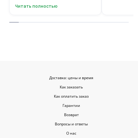
выбрать цветы и оформить заказ
заботу!
Читать полностью
онлайн, не вставая с дивана. Курьер
привез букет ровно в назначенное
время, и цветы были свежие и
красивые. Уверен, что многие оценят
такую классную услугу. Важно,
когда цветы доставляют на высшем
уровне, ведь букет может быть не
только сюрпризом, но и способом
показать свои чувства. Рекомендую
эту службу всем, кто любит качество
и скорость.
Доставка: цены и время
Как заказать
Как оплатить заказ
Гарантии
Возврат
Вопросы и ответы
О нас