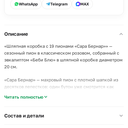
WhatsApp
Telegram
MAX
Описание
«Шляпная коробка с 19 пионами «Сара Бернар»» —
сезонный пион в классическом розовом, собранный с
эвкалиптом «Беби Блю» в шляпной коробке диаметром
20 см.
«Сара Бернар» — махровый пион с плотной шапкой из
десятков лепестков: один бутон уже смотрится как
маленький букет, а 19 штук в коробке создают
Читать полностью
крупную, но собранную форму.
Почему стоит выбрать эту композицию:
Состав и детали
–
Пион «Сара Бернар»
раскрывается постепенно,
меняя форму бутона в течение недели;