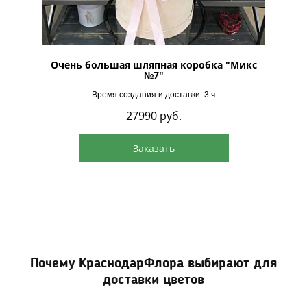
ом
Очень большая шляпная коробка "Микс
Огромн
№7"
Время создания и доставки: 3 ч
27990
руб.
Заказать
Почему КраснодарФлора выбирают для
доставки цветов