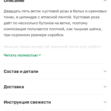
Описание
Двадцать пять веток кустовой розы в белых и кремовых
тонах, в цилиндре с атласной лентой. Кустовая роза
даёт по несколько бутонов на ветке, поэтому
композиция получается плотной, как пышная шапка,
при скромном размере коробки.
Нежная гамма делает её уместной почти для любого
повода: день рождения мамы, коллеги, «спасибо»
Читать полностью
важному человеку.
Внутри влажная губка: чуть воды раз в пару дней, вазы
Состав и детали
и хлопот не нужно.
Доставка
Размер 25×25 см, высота 30 см.
Инструкция свежести