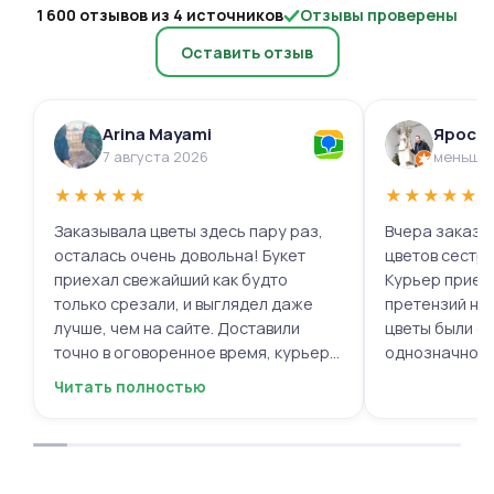
1 600 отзывов из 4 источников
Отзывы проверены
Оставить отзыв
Arina Mayami
Яросл
7 августа 2026
меньше 
★
★
★
★
★
★
★
★
★
★
Заказывала цветы здесь пару раз,
Вчера заказыв
осталась очень довольна! Букет
цветов сестре
приехал свежайший как будто
Курьер приех
только срезали, и выглядел даже
претензий нет.
лучше, чем на сайте. Доставили
цветы были с
точно в оговоренное время, курьер
однозначно.
вежливый, ещё и открытку с тёплыми
Читать полностью
пожеланиями приложили, люблю
места с такими забавными мелочами
приятными. Однозначно буду
заказывать ещё, могу всем