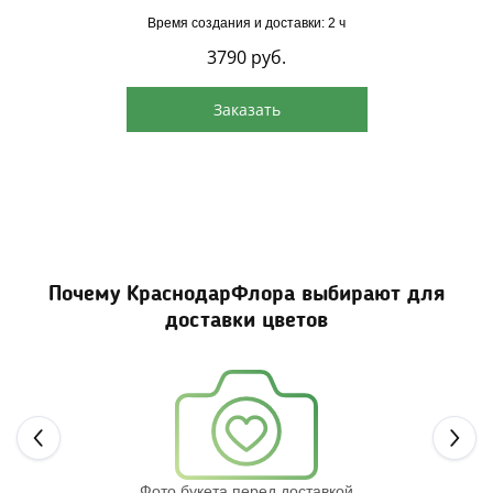
Время создания и доставки: 2 ч
3790
руб.
Заказать
Почему КраснодарФлора выбирают для
доставки цветов
Next
Фото букета перед доставкой
Св