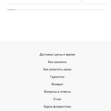
привез букет ровно в назначенное
время, и цветы были свежие и
красивые. Уверен, что многие оценят
такую классную услугу. Важно,
когда цветы доставляют на высшем
уровне, ведь букет может быть не
только сюрпризом, но и способом
показать свои чувства. Рекомендую
эту службу всем, кто любит качество
и скорость.
Доставка: цены и время
Как заказать
Как оплатить заказ
Гарантии
Возврат
Вопросы и ответы
О нас
Курсы флористики