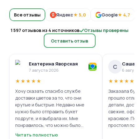
Все отзывы
Яндекс
★ 5,0
Google
★ 4,7
1 597 отзывов из 4 источников
Отзывы проверены
Оставить отзыв
Екатерина Яворская
Саша 
С
7 августа 2026
6 авгус
★
★
★
★
★
★
★
★
★
★
Хочу сказать спасибо службе
Заказала буке
доставки цветов за то, что они
прошло отлич
крутые и быстрые. Недавно мне
детали, доста
нужно было отправить букет
свежие, офор
подруге, и я выбрала их. Мне
красивое. Под
понравилось, что можно было
простоял поч
выбрать цветы и оформить заказ
заботу!
Читать полностью
онлайн, не вставая с дивана. Курьер