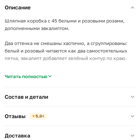
Описание
Шляпная коробка с 45 белыми и розовыми розами,
дополненными эвкалиптом.
Два оттенка не смешаны хаотично, а сгруппированы:
белый и розовый читаются как два самостоятельных
пятна, эвкалипт добавляет зелёный контур по краю.
Почему стоит выбрать эту композицию:
Читать полностью
–
Белый и розовый вместе
— универсальное сочетание,
подходит и для официального повода, и для личного;
–
Эвкалипт
— держит форму дольше роз и добавляет
Состав и детали
свежий запах;
–
Готовая коробка с губкой
— воду доливать прямо
Отзывы
★
5,0
4
внутрь, ваза не нужна.
Подходит для дня рождения, знакомства с новым
Доставка