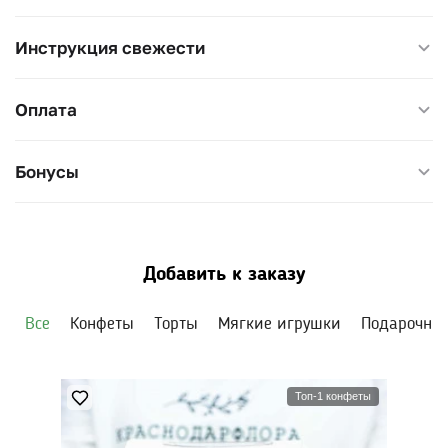
коллективом, поздравления с работой.
Инструкция свежести
Диаметр композиции — 40 см, высота — 50–55 см. Воду
в губке подливайте через день.
Оплата
Бонусы
Добавить к заказу
Все
Конфеты
Торты
Мягкие игрушки
Подарочны
Топ-1 конфеты