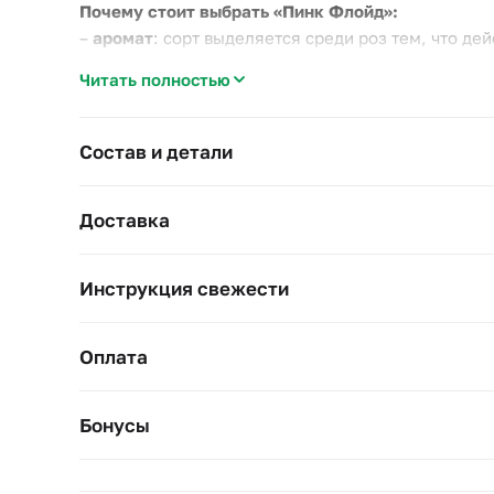
Почему стоит выбрать «Пинк Флойд»:
–
аромат
: сорт выделяется среди роз тем, что де
–
плотная посадка
: бутоны «в шляпе» держат фор
Читать полностью
–
универсальный розовый
: тон читается и как ро
Подходит и для романтичного повода, и как стат
Состав и детали
Ширина композиции 30 см, высота 40 см. Уход: во
Доставка
Инструкция свежести
Оплата
Бонусы