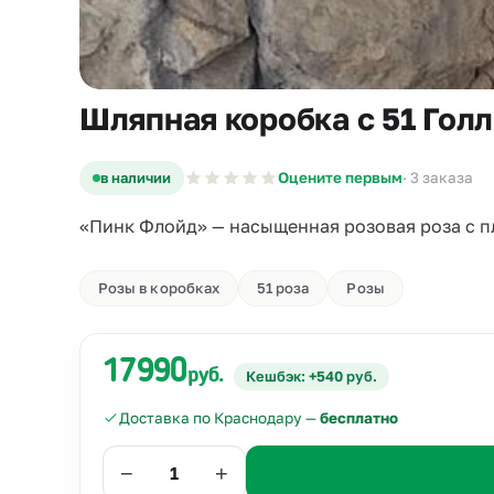
Шляпная коробка с 51 Гол
в наличии
Оцените первым
· 3 заказа
«Пинк Флойд» — насыщенная розовая роза с 
Розы в коробках
51 роза
Розы
17990
руб.
Кешбэк: +540 руб.
Доставка по Краснодару —
бесплатно
−
+