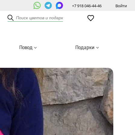
+7 918 046-44-46
Войти
Повод
Подарки