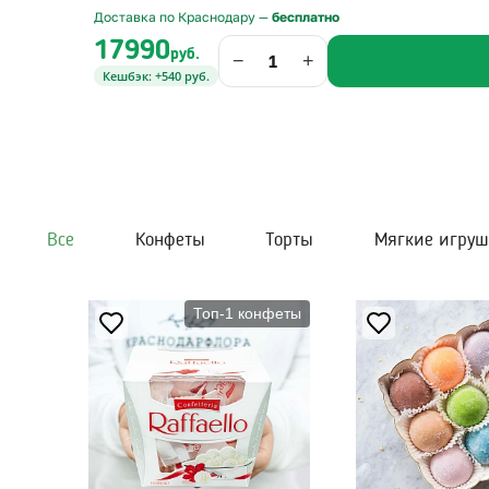
Доставка по Краснодару —
бесплатно
17990
руб.
−
+
Кешбэк: +540 руб.
Все
Конфеты
Торты
Мягкие игру
Топ-1 конфеты