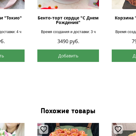
и "Токио"
Бенто-торт сердце "С Днем
Корзина 
Рождения"
оставки: 4 ч
Время создания и доставки: 3 ч
Время созда
б.
3490
руб.
7
ть
Добавить
Д
Похожие товары