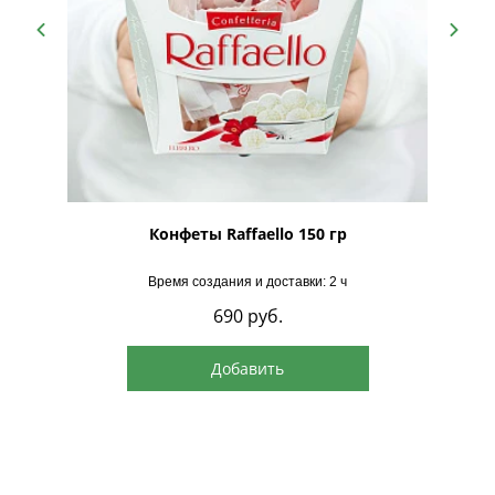
Примерный диаметр: 17–20 см
Примерная высота: 20-25 см
Совет: Уход прост — подливайте полстакана воды в
центр композиции каждый день, чтобы губка
оставалась влажной.
рская
Конфеты Raffaello 150 гр
Время создания и доставки: 2 ч
690
руб.
Добавить