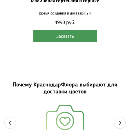
е
Малиновая гортензия в горшке
Б
Время создания и доставки: 2 ч
4990
руб.
Заказать
Почему КраснодарФлора выбирают для
доставки цветов
Next