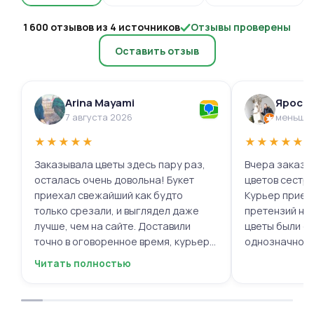
1 600 отзывов из 4 источников
Отзывы проверены
Оставить отзыв
Arina Mayami
Яросл
7 августа 2026
меньше 
★
★
★
★
★
★
★
★
★
★
Заказывала цветы здесь пару раз,
Вчера заказыв
осталась очень довольна! Букет
цветов сестре
приехал свежайший как будто
Курьер приех
только срезали, и выглядел даже
претензий нет.
лучше, чем на сайте. Доставили
цветы были с
точно в оговоренное время, курьер
однозначно.
вежливый, ещё и открытку с тёплыми
Читать полностью
пожеланиями приложили, люблю
места с такими забавными мелочами
приятными. Однозначно буду