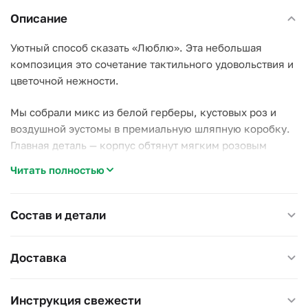
Описание
Уютный способ сказать «Люблю». Эта небольшая
композиция это сочетание тактильного удовольствия и
цветочной нежности.
Мы собрали микс из белой герберы, кустовых роз и
воздушной эустомы в премиальную шляпную коробку.
Главная деталь — корпус обтянут мягким розовым
бархатом, а золотая надпись «Люблю» делает подарок
Читать полностью
красноречивее любых слов.
Почему стоит выбрать эту композицию:
Состав и детали
–
Подарок-эмоция:
Бархатная поверхность коробки
невероятно приятна на ощупь — её не хочется
Доставка
выпускать из рук;
–
Готовый сервис:
Цветам не нужна ваза! Они стоят в
специальной влажной губке, поэтому подарок можно
Инструкция свежести