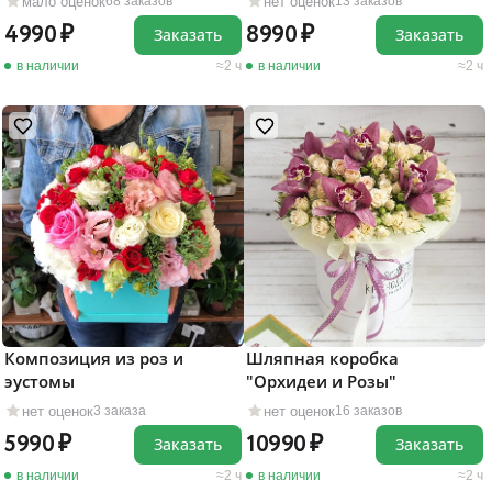
мало оценок
нет оценок
68 заказов
13 заказов
4990
8990
Заказать
Заказать
в наличии
2 ч
в наличии
2 ч
Композиция из роз и
Шляпная коробка
эустомы
"Орхидеи и Розы"
нет оценок
нет оценок
3 заказа
16 заказов
5990
10990
Заказать
Заказать
в наличии
2 ч
в наличии
2 ч