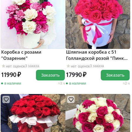
Коробка с розами
Шляпная коробка с 51
"Озарение"
Голландской розой "Пинк
Флойд"
нет оценок
нет оценок
3 заказа
3 заказа
11990
17990
Заказать
Заказать
в наличии
3 ч
в наличии
2 ч