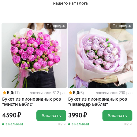
нашего каталога
Топ продаж
Топ продаж
5,0
5,0
(11)
заказывали 612 раз
(6)
заказывали 290 раз
Букет из пионовидных роз
Букет из пионовидных роз
"Мисти Баблс"
"Лавандер Баблз!"
4590
3990
Заказать
Заказать
в наличии
2 ч.
в наличии
2 ч.