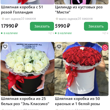
Шляпная коробка с 51
Цилиндр из кустовых роз
розой Голландия
"Мисти"
нет оценок
мало оценок
10 заказов
16 заказов
17990
5990
Заказать
Заказать
в наличии
2 ч
в наличии
2 ч
Шляпная коробка из 25
Шляпная коробка из 50
белых роз "Эль Классико"
красных и 1 белой розы