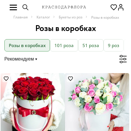
Главная
Каталог
Букеты из роз
Розы в коробках
Розы в коробках
Розы в коробках
101 роза
51 роза
9 роз
К
Рекомендуем