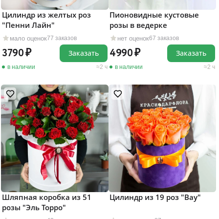
Цилиндр из желтых роз
Пионовидные кустовые
"Пенни Лайн"
розы в ведерке
мало оценок
нет оценок
77 заказов
67 заказов
3790
4990
Заказать
Заказать
в наличии
2 ч
в наличии
2 ч
Шляпная коробка из 51
Цилиндр из 19 роз "Вау"
розы "Эль Торро"