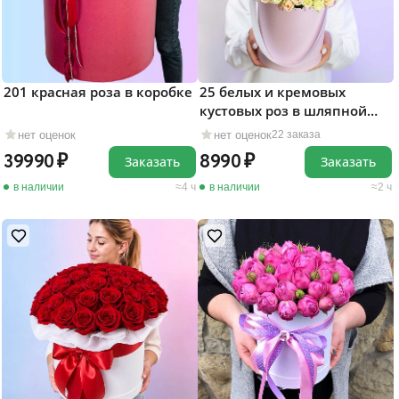
201 красная роза в коробке
25 белых и кремовых
кустовых роз в шляпной
коробке
нет оценок
нет оценок
22 заказа
39990
8990
Заказать
Заказать
в наличии
4 ч
в наличии
2 ч