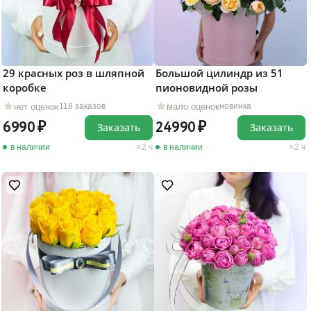
29 красных роз в шляпной
Большой цилиндр из 51
коробке
пионовидной розы
нет оценок
мало оценок
118 заказов
новинка
6990
24990
Заказать
Заказать
в наличии
2 ч
в наличии
2 ч