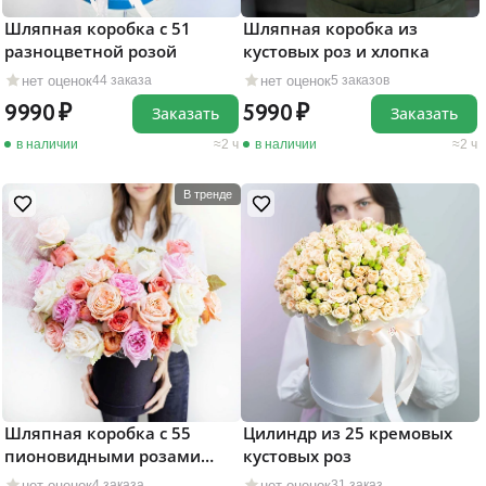
Шляпная коробка с 51
Шляпная коробка из
разноцветной розой
кустовых роз и хлопка
нет оценок
нет оценок
44 заказа
5 заказов
9990
5990
Заказать
Заказать
в наличии
2 ч
в наличии
2 ч
В тренде
Шляпная коробка с 55
Цилиндр из 25 кремовых
пионовидными розами
кустовых роз
"Бурлеск"
нет оценок
нет оценок
4 заказа
31 заказ