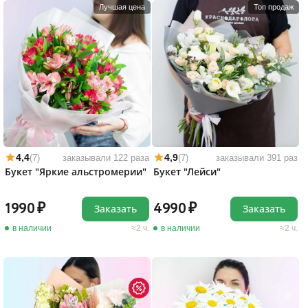
Лучшая цена
Топ продаж
4,4
4,9
(7)
заказывали 122 раза
(7)
заказывали 391 раз
Букет "Яркие альстромерии"
Букет "Лейси"
1990
4990
Заказать
Заказать
в наличии
2 ч.
в наличии
2 ч.