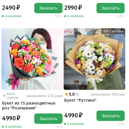
2490
2990
Заказать
Заказать
в наличии
2 ч.
в наличии
2 ч.
Топ-1 продаж
мало
5,0
(9)
заказывали 468 раз
заказывали 133 раза
оценок
Букет "Рустика"
Букет из 15 разноцветных
роз "Розомания"
4990
Заказать
4990
Заказать
в наличии
2 ч.
в наличии
2 ч.