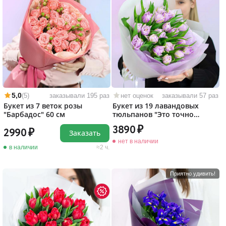
5,0
(5)
заказывали 195 раз
нет оценок
заказывали 57 раз
Букет из 7 веток розы
Букет из 19 лавандовых
"Барбадос" 60 см
тюльпанов "Это точно
любовь!"
3890
2990
Заказать
нет в наличии
в наличии
2 ч.
Приятно удивить!