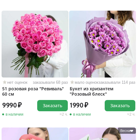
нет оценок
заказывали 68 раз
мало оценок
заказывали 114 раз
51 розовая роза "Ревиваль"
Букет из хризантем
60 см
"Розовый блеск"
9990
1990
Заказать
Заказать
в наличии
2 ч.
в наличии
2 ч.
Весна❤️