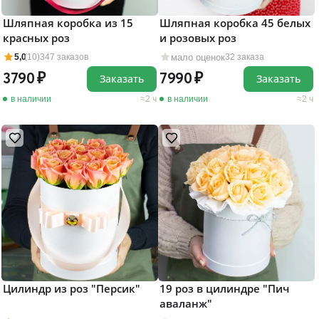
Шляпная коробка из 15
Шляпная коробка 45 белых
красных роз
и розовых роз
мало оценок
5,0
(10)
347 заказов
32 заказа
3790
7990
Заказать
Заказать
в наличии
2 ч
в наличии
2 ч
Цилиндр из роз "Персик"
19 роз в цилиндре "Пич
аваланж"