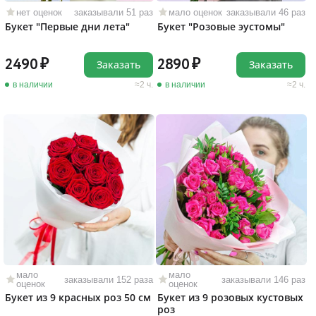
нет оценок
заказывали 51 раз
мало оценок
заказывали 46 раз
Букет "Первые дни лета"
Букет "Розовые эустомы"
2490
2890
Заказать
Заказать
в наличии
2 ч.
в наличии
2 ч.
мало
мало
заказывали 152 раза
заказывали 146 раз
оценок
оценок
Букет из 9 красных роз 50 см
Букет из 9 розовых кустовых
роз