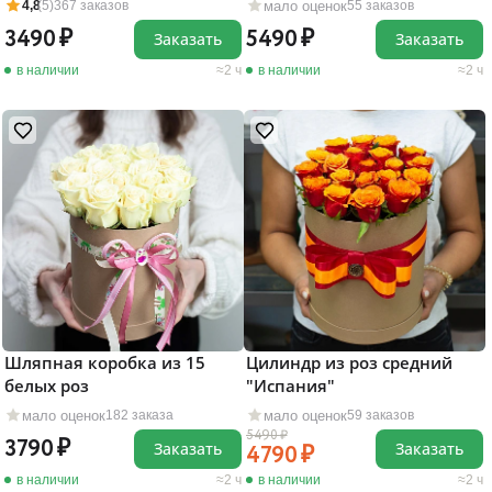
мало оценок
4,8
(5)
367 заказов
55 заказов
3490
5490
Заказать
Заказать
в наличии
2 ч
в наличии
2 ч
Шляпная коробка из 15
Цилиндр из роз средний
белых роз
"Испания"
мало оценок
мало оценок
182 заказа
59 заказов
5490
3790
Заказать
Заказать
4790
в наличии
2 ч
в наличии
2 ч