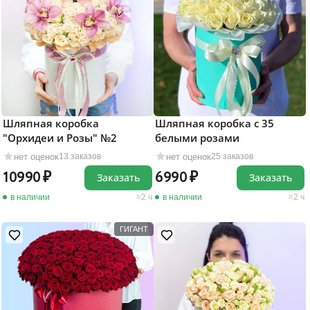
Шляпная коробка
Шляпная коробка с 35
"Орхидеи и Розы" №2
белыми розами
нет оценок
нет оценок
13 заказов
25 заказов
10990
6990
Заказать
Заказать
в наличии
2 ч
в наличии
2 ч
ГИГАНТ