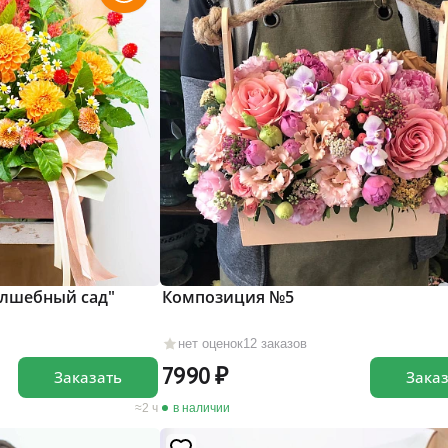
олшебный сад"
Композиция №5
нет оценок
12 заказов
7990
Заказать
Зака
2 ч
в наличии