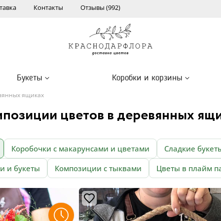
тавка
Контакты
Отзывы (992)
Букеты
Коробки и корзины
вянных ящиках
позиции цветов в деревянных ящ
Коробочки с макарунсами и цветами
Сладкие букет
и и букеты
Композиции с тыквами
Цветы в плайм п