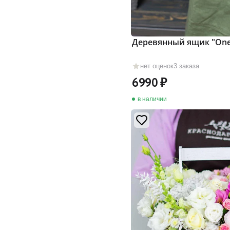
Деревянный ящик "One
нет оценок
3 заказа
6990
в наличии