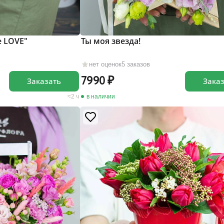
 LOVE"
Ты моя звезда!
нет оценок
5 заказов
7990
Заказать
Зака
2 ч
в наличии