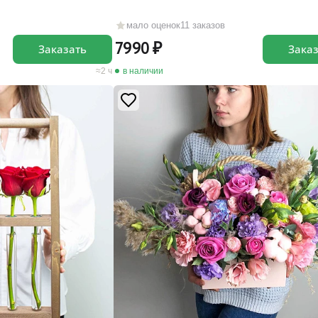
мало оценок
11 заказов
7990
Заказать
Зака
2 ч
в наличии