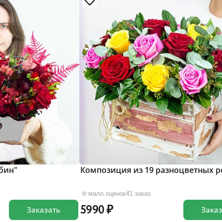
бин"
Композиция из 19 разноцветных р
мало оценок
41 заказ
5990
Заказать
Зака