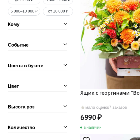
до 3 000 ₽
3 000–5 000 ₽
5 000–10 000 ₽
от 10 000 ₽
Кому
Событие
Цветы в букете
Цвет
Ящик с георгинами "В
Высота роз
мало оценок
7 заказов
6990
Количество
в наличии