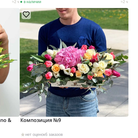
2 ч
в наличии
2 ч
ino &
Композиция №9
нет оценок
6 заказов