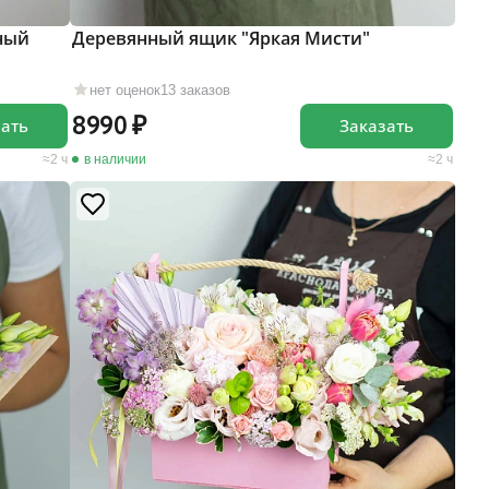
ный
Деревянный ящик "Яркая Мисти"
нет оценок
13 заказов
8990
зать
Заказать
2 ч
в наличии
2 ч