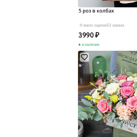
5 роз в колбах
мало оценок
53 заказа
3990
в наличии