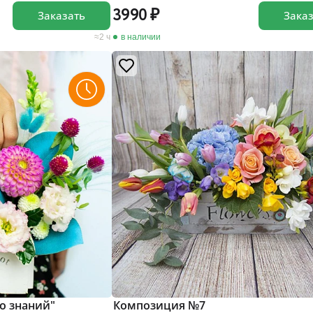
3990
Заказать
Зака
2 ч
в наличии
о знаний"
Композиция №7