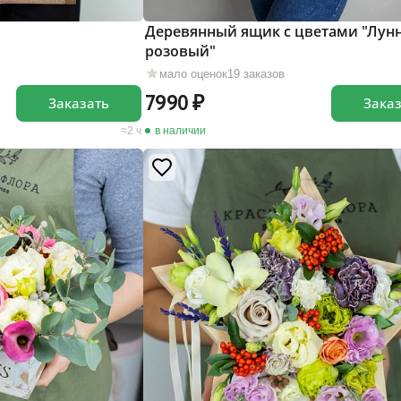
Деревянный ящик с цветами "Лун
розовый"
мало оценок
19 заказов
7990
Заказать
Зака
2 ч
в наличии