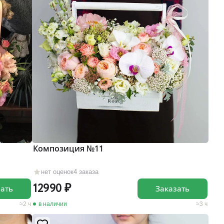
Композиция №11
нет оценок
4 заказа
12990
зать
Заказать
2 ч
в наличии
3 ч