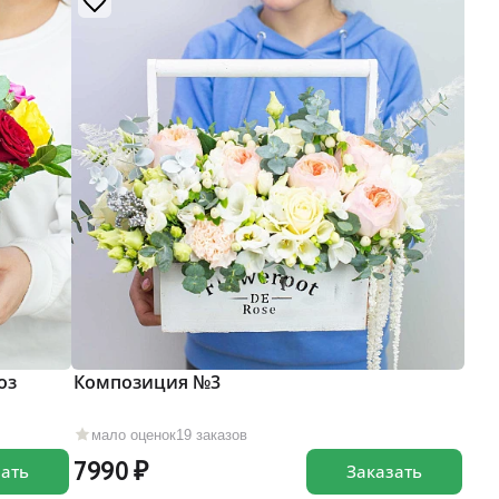
оз
Композиция №3
мало оценок
19 заказов
7990
зать
Заказать