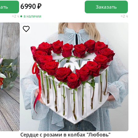
6990
зать
Заказать
2 ч
в наличии
2 ч
Сердце с розами в колбах "Любовь"