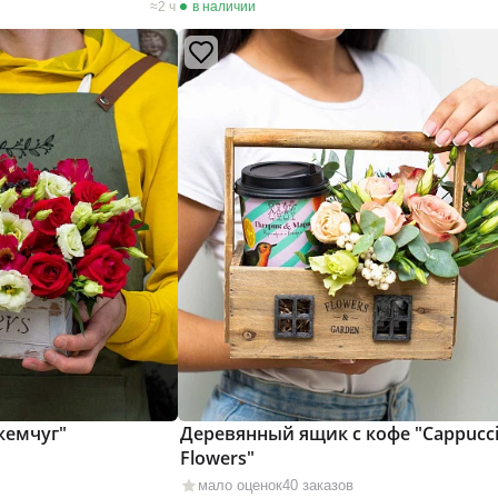
2 ч
в наличии
жемчуг"
Деревянный ящик с кофе "Cappucc
Flowers"
мало оценок
40 заказов