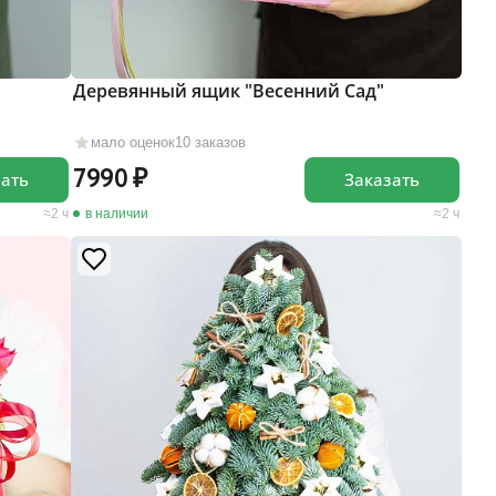
Деревянный ящик "Весенний Сад"
мало оценок
10 заказов
7990
зать
Заказать
2 ч
в наличии
2 ч