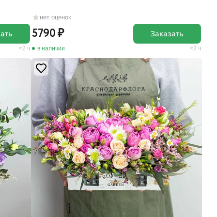
нет оценок
5790
зать
Заказать
2 ч
в наличии
2 ч