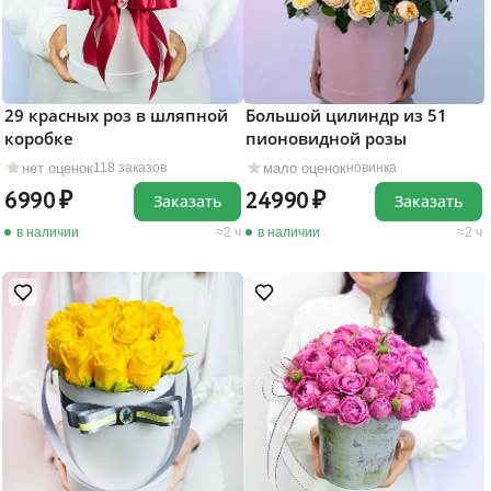
29 красных роз в шляпной
Большой цилиндр из 51
коробке
пионовидной розы
нет оценок
мало оценок
118 заказов
новинка
6990
24990
Заказать
Заказать
в наличии
2 ч
в наличии
2 ч