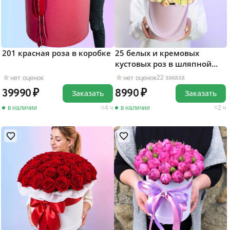
201 красная роза в коробке
25 белых и кремовых
кустовых роз в шляпной
коробке
нет оценок
нет оценок
22 заказа
39990
8990
Заказать
Заказать
в наличии
4 ч
в наличии
2 ч