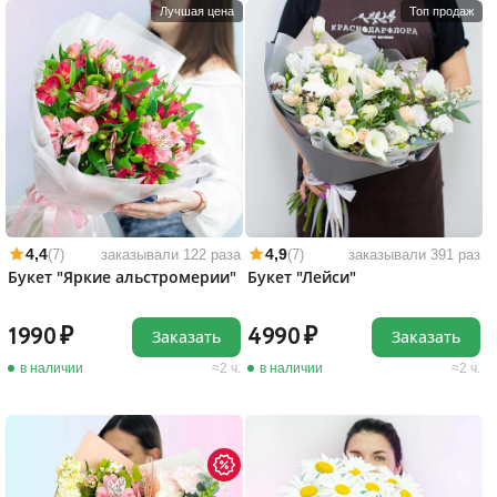
Лучшая цена
Топ продаж
4,4
4,9
(7)
заказывали 122 раза
(7)
заказывали 391 раз
Букет "Яркие альстромерии"
Букет "Лейси"
1990
4990
Заказать
Заказать
в наличии
2 ч.
в наличии
2 ч.