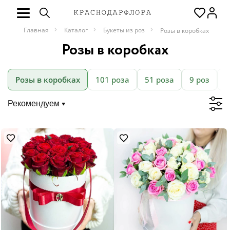
Главная
Каталог
Букеты из роз
Розы в коробках
Розы в коробках
Розы в коробках
101 роза
51 роза
9 роз
К
Рекомендуем