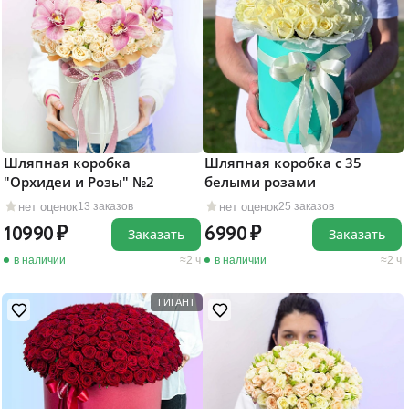
Шляпная коробка
Шляпная коробка с 35
"Орхидеи и Розы" №2
белыми розами
нет оценок
нет оценок
13 заказов
25 заказов
10990
6990
Заказать
Заказать
в наличии
2 ч
в наличии
2 ч
ГИГАНТ