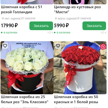
Шляпная коробка с 51
Цилиндр из кустовых роз
розой Голландия
"Мисти"
нет оценок
мало оценок
10 заказов
16 заказов
17990
5990
Заказать
Заказать
в наличии
2 ч
в наличии
2 ч
Шляпная коробка из 25
Шляпная коробка из 50
белых роз "Эль Классико"
красных и 1 белой розы