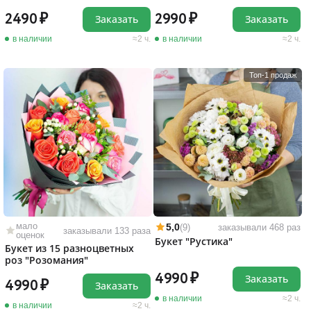
2490
2990
Заказать
Заказать
в наличии
2 ч.
в наличии
2 ч.
Топ-1 продаж
мало
5,0
(9)
заказывали 468 раз
заказывали 133 раза
оценок
Букет "Рустика"
Букет из 15 разноцветных
роз "Розомания"
4990
Заказать
4990
Заказать
в наличии
2 ч.
в наличии
2 ч.