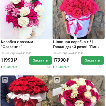
Коробка с розами
Шляпная коробка с 51
"Озарение"
Голландской розой "Пинк
Флойд"
нет оценок
нет оценок
3 заказа
3 заказа
11990
17990
Заказать
Заказать
в наличии
3 ч
в наличии
2 ч