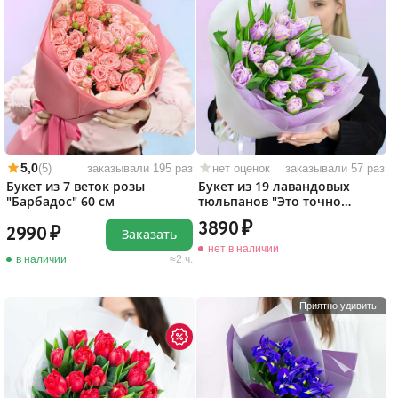
5,0
(5)
заказывали 195 раз
нет оценок
заказывали 57 раз
Букет из 7 веток розы
Букет из 19 лавандовых
"Барбадос" 60 см
тюльпанов "Это точно
любовь!"
3890
2990
Заказать
нет в наличии
в наличии
2 ч.
Приятно удивить!