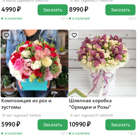
мало оценок
нет оценок
68 заказов
13 заказов
4990
8990
Заказать
Заказать
в наличии
2 ч
в наличии
2 ч
Композиция из роз и
Шляпная коробка
эустомы
"Орхидеи и Розы"
нет оценок
нет оценок
3 заказа
16 заказов
5990
10990
Заказать
Заказать
в наличии
2 ч
в наличии
2 ч