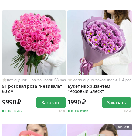
нет оценок
заказывали 68 раз
мало оценок
заказывали 114 раз
51 розовая роза "Ревиваль"
Букет из хризантем
60 см
"Розовый блеск"
9990
1990
Заказать
Заказать
в наличии
2 ч.
в наличии
2 ч.
Весна❤️