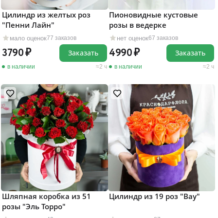
Цилиндр из желтых роз
Пионовидные кустовые
"Пенни Лайн"
розы в ведерке
мало оценок
нет оценок
77 заказов
67 заказов
3790
4990
Заказать
Заказать
в наличии
2 ч
в наличии
2 ч
Шляпная коробка из 51
Цилиндр из 19 роз "Вау"
розы "Эль Торро"