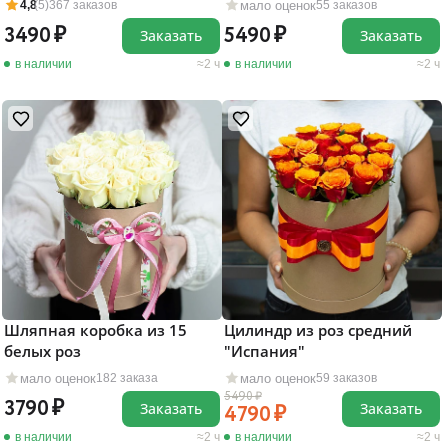
мало оценок
4,8
(5)
367 заказов
55 заказов
3490
5490
Заказать
Заказать
в наличии
2 ч
в наличии
2 ч
Шляпная коробка из 15
Цилиндр из роз средний
белых роз
"Испания"
мало оценок
мало оценок
182 заказа
59 заказов
5490
3790
Заказать
Заказать
4790
в наличии
2 ч
в наличии
2 ч