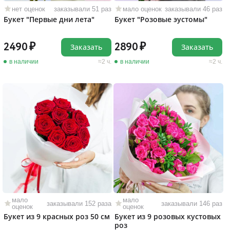
нет оценок
заказывали 51 раз
мало оценок
заказывали 46 раз
Букет "Первые дни лета"
Букет "Розовые эустомы"
2490
2890
Заказать
Заказать
в наличии
2 ч.
в наличии
2 ч.
мало
мало
заказывали 152 раза
заказывали 146 раз
оценок
оценок
Букет из 9 красных роз 50 см
Букет из 9 розовых кустовых
роз