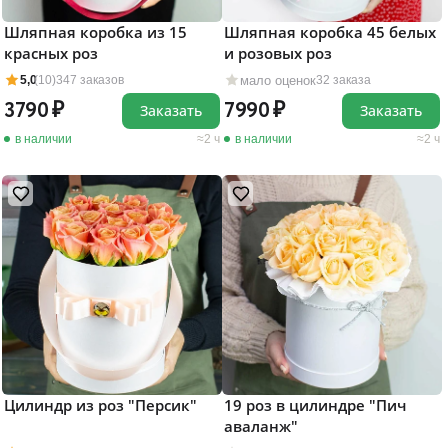
Шляпная коробка из 15
Шляпная коробка 45 белых
красных роз
и розовых роз
мало оценок
5,0
(10)
347 заказов
32 заказа
3790
7990
Заказать
Заказать
в наличии
2 ч
в наличии
2 ч
Цилиндр из роз "Персик"
19 роз в цилиндре "Пич
аваланж"