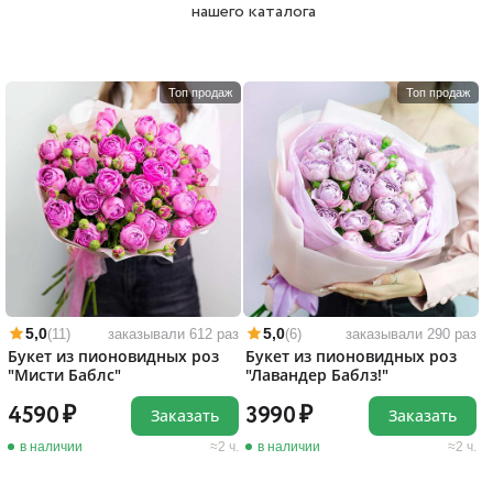
нашего каталога
Топ продаж
Топ продаж
5,0
5,0
(11)
заказывали 612 раз
(6)
заказывали 290 раз
Букет из пионовидных роз
Букет из пионовидных роз
"Мисти Баблс"
"Лавандер Баблз!"
4590
3990
Заказать
Заказать
в наличии
2 ч.
в наличии
2 ч.