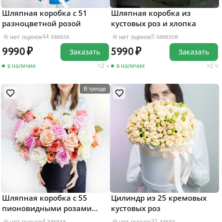
Шляпная коробка с 51
Шляпная коробка из
разноцветной розой
кустовых роз и хлопка
нет оценок
нет оценок
44 заказа
5 заказов
9990
5990
Заказать
Заказать
в наличии
2 ч
в наличии
2 ч
В тренде
Шляпная коробка с 55
Цилиндр из 25 кремовых
пионовидными розами
кустовых роз
"Бурлеск"
нет оценок
нет оценок
4 заказа
31 заказ