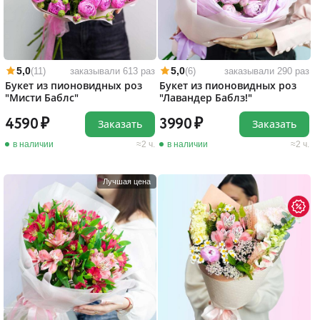
5,0
5,0
(11)
заказывали 613 раз
(6)
заказывали 290 раз
Букет из пионовидных роз
Букет из пионовидных роз
"Мисти Баблс"
"Лавандер Баблз!"
4590
3990
Заказать
Заказать
в наличии
2 ч.
в наличии
2 ч.
Лучшая цена