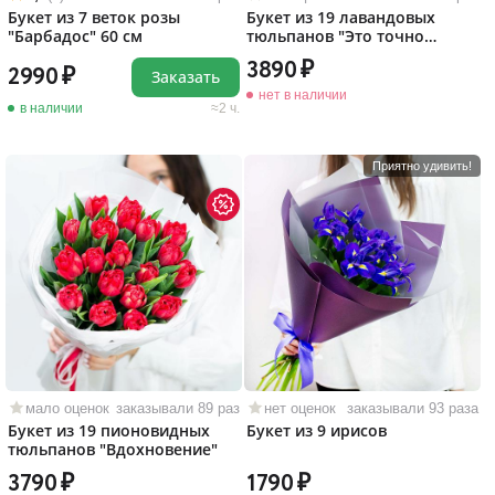
Букет из 7 веток розы
Букет из 19 лавандовых
"Барбадос" 60 см
тюльпанов "Это точно
любовь!"
3890
2990
Заказать
нет в наличии
в наличии
2 ч.
Приятно удивить!
мало оценок
заказывали 89 раз
нет оценок
заказывали 93 раза
Букет из 19 пионовидных
Букет из 9 ирисов
тюльпанов "Вдохновение"
3790
1790