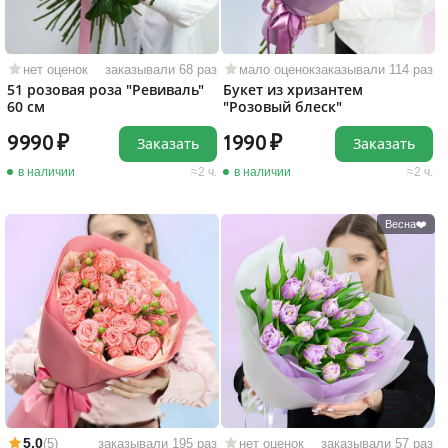
нет оценок
заказывали 68 раз
мало оценок
заказывали 114 раз
51 розовая роза "Ревиваль"
Букет из хризантем
60 см
"Розовый блеск"
9990
1990
Заказать
Заказать
в наличии
2 ч.
в наличии
2 ч.
Весна❤️
5,0
(5)
заказывали 195 раз
нет оценок
заказывали 57 раз