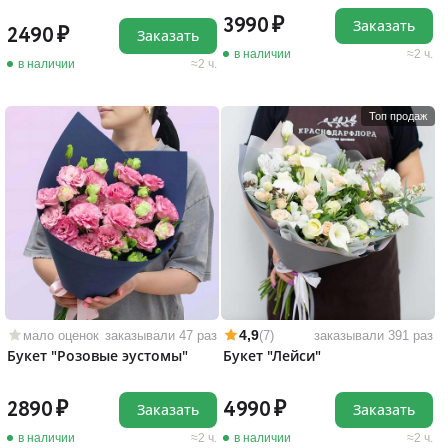
3990
Заказать
2490
Заказать
в наличии
2 ч.
в наличии
2 ч.
Топ продаж
4,9
мало оценок
заказывали 47 раз
(7)
заказывали 391 раз
Букет "Розовые эустомы"
Букет "Лейси"
2890
4990
Заказать
Заказать
в наличии
2 ч.
в наличии
2 ч.