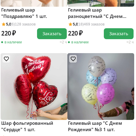
Гелиевый шар
Гелиевый шар
"Поздравляю" 1 шт.
разноцветный "С Днем
Рождения!" 1 шт.
5,0
(6)
128 заказов
5,0
(18)
469 заказов
220
220
Заказать
Заказать
в наличии
2 ч
в наличии
2 ч
Шар фольгированный
Гелиевый шар "С Днем
"Сердце" 1 шт.
Рождения" №3 1 шт.