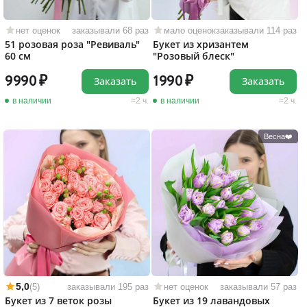
нет оценок
заказывали 68 раз
мало оценок
заказывали 114 раз
51 розовая роза "Ревиваль"
Букет из хризантем
60 см
"Розовый блеск"
9990
1990
Заказать
Заказать
в наличии
2 ч.
в наличии
2 ч.
Весна❤️
5,0
(5)
заказывали 195 раз
нет оценок
заказывали 57 раз
Букет из 7 веток розы
Букет из 19 лавандовых