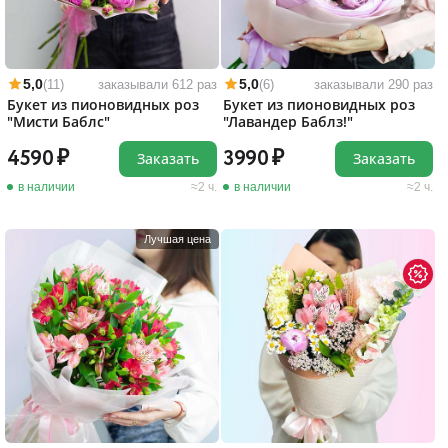
5,0
5,0
(11)
заказывали 612 раз
(6)
заказывали 290 раз
Букет из пионовидных роз
Букет из пионовидных роз
"Мисти Баблс"
"Лавандер Баблз!"
4590
3990
Заказать
Заказать
в наличии
2 ч.
в наличии
2 ч.
Лучшая цена