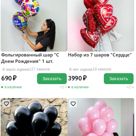
Фольгированный шар "С
Набор из 7 шаров "Сердце"
Днем Рождения" 1 шт.
мало оценок
нет оценок
127 заказов
19 заказов
690
3990
Заказать
Заказать
в наличии
2 ч
в наличии
2 ч