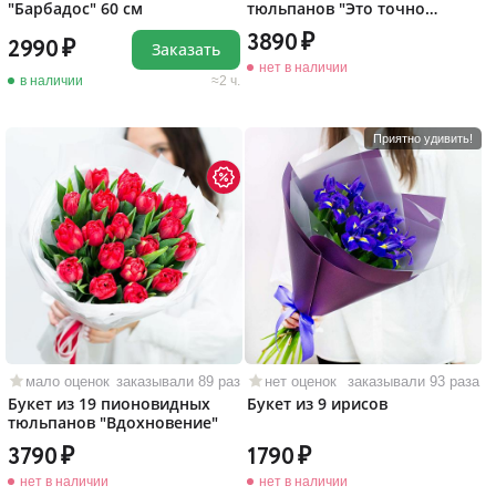
"Барбадос" 60 см
тюльпанов "Это точно
любовь!"
3890
2990
Заказать
нет в наличии
в наличии
2 ч.
Приятно удивить!
мало оценок
заказывали 89 раз
нет оценок
заказывали 93 раза
Букет из 19 пионовидных
Букет из 9 ирисов
тюльпанов "Вдохновение"
3790
1790
нет в наличии
нет в наличии