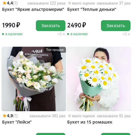
4,4
(7)
заказывали 122 раза
мало оценок
заказывали 37 раз
Букет "Яркие альстромерии"
Букет "Теплые деньки"
1990
2490
Заказать
Заказать
в наличии
2 ч.
в наличии
2 ч.
Топ продаж
4,9
(7)
заказывали 391 раз
мало оценок
заказывали 91 раз
Букет "Лейси"
Букет из 15 ромашек