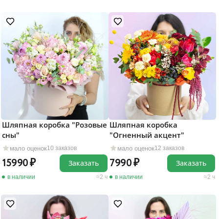
Шляпная коробка "Розовые
Шляпная коробка
сны"
"Огненный акцент"
мало оценок
мало оценок
10 заказов
12 заказов
15990
7990
Заказать
Заказать
в наличии
2 ч
в наличии
2 ч