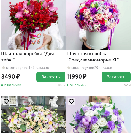
Шляпная коробка "Для
Шляпная коробка
тебя!"
"Средиземноморье XL"
мало оценок
мало оценок
126 заказов
28 заказов
3490
11990
Заказать
Заказать
в наличии
2 ч
в наличии
2 ч