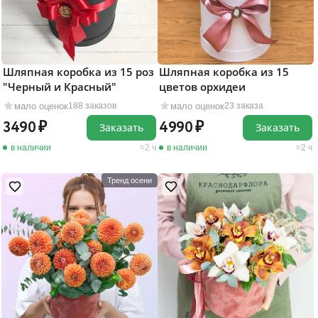
Шляпная коробка из 15 роз
Шляпная коробка из 15
"Черный и Красный"
цветов орхидеи
мало оценок
мало оценок
188 заказов
23 заказа
3490
4990
Заказать
Заказать
в наличии
2 ч
в наличии
2 ч
Тренд осени