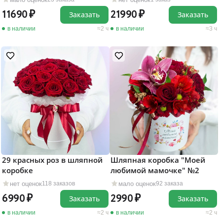
11690
21990
Заказать
Заказать
в наличии
2 ч
в наличии
3 ч
29 красных роз в шляпной
Шляпная коробка "Моей
коробке
любимой мамочке" №2
нет оценок
мало оценок
118 заказов
92 заказа
6990
2990
Заказать
Заказать
в наличии
2 ч
в наличии
2 ч