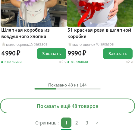
Шляпная коробка из
51 красная роза в шляпной
воздушного хлопка
коробке
мало оценок
мало оценок
15 заказов
70 заказов
4990
9990
Заказать
Заказать
в наличии
2 ч
в наличии
2 ч
Показано
48
из 144
Показать ещё 48 товаров
Страницы:
1
2
3
>