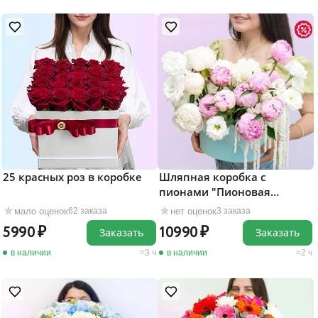
25 красных роз в коробке
Шляпная коробка с
пионами "Пионовая
страсть"
мало оценок
нет оценок
62 заказа
3 заказа
5990
10990
Заказать
Заказать
в наличии
3 ч
в наличии
2 ч