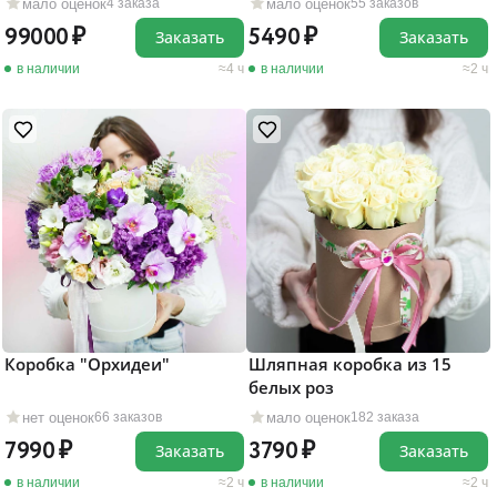
мало оценок
мало оценок
4 заказа
55 заказов
99000
5490
Заказать
Заказать
в наличии
4 ч
в наличии
2 ч
Коробка "Орхидеи"
Шляпная коробка из 15
белых роз
нет оценок
мало оценок
66 заказов
182 заказа
7990
3790
Заказать
Заказать
в наличии
2 ч
в наличии
2 ч