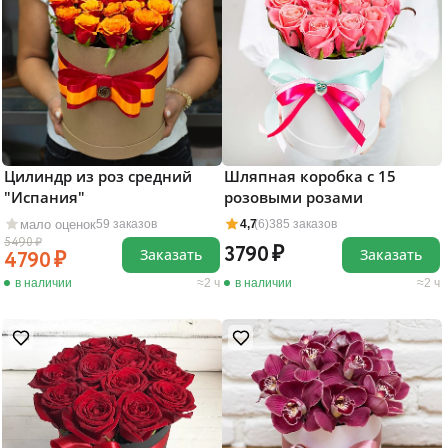
Шляпная коробка с 15
Цилиндр из роз средний
розовыми розами
"Испания"
мало оценок
4,7
(6)
385 заказов
59 заказов
5490
3790
Заказать
Заказать
4790
в наличии
2 ч
в наличии
2 ч