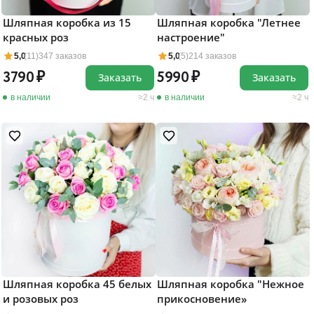
Шляпная коробка из 15
Шляпная коробка "Летнее
красных роз
настроение"
5,0
(11)
347 заказов
5,0
(5)
214 заказов
3790
5990
Заказать
Заказать
в наличии
2 ч
в наличии
2 ч
Шляпная коробка 45 белых
Шляпная коробка "Нежное
и розовых роз
прикосновение»