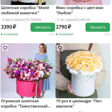
Шляпная коробка "Моей
Микс коробка с цветами
любимой мамочке"
"Люблю"
мало оценок
нет оценок
139 заказов
9 заказов
3390
2790
Заказать
Заказать
в наличии
2 ч
в наличии
2 ч
Огромная шляпная
19 роз в цилиндре "Пич
коробка "Таинственный
аваланж"
сад"