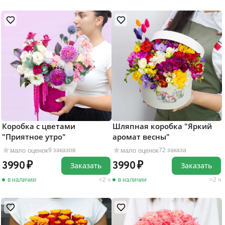
Коробка с цветами
Шляпная коробка "Яркий
"Приятное утро"
аромат весны"
мало оценок
мало оценок
9 заказов
72 заказа
3990
3990
Заказать
Заказать
в наличии
2 ч
в наличии
2 ч