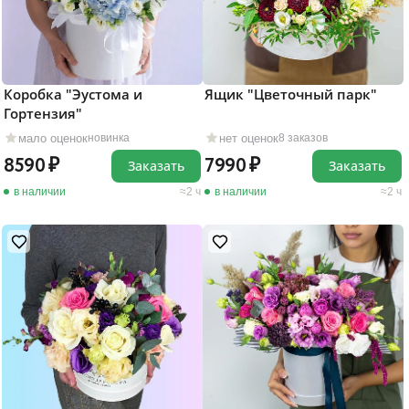
Коробка "Эустома и
Ящик "Цветочный парк"
Гортензия"
мало оценок
нет оценок
новинка
8 заказов
8590
7990
Заказать
Заказать
в наличии
2 ч
в наличии
2 ч