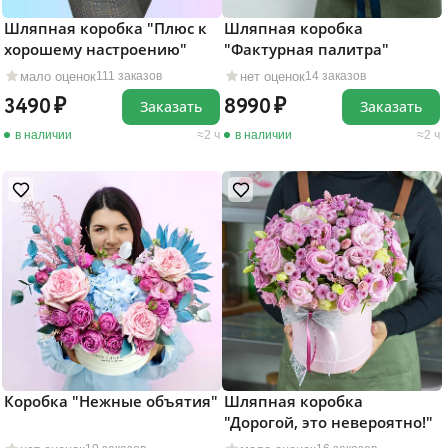
Шляпная коробка "Плюс к
Шляпная коробка
хорошему настроению"
"Фактурная палитра"
мало оценок
нет оценок
111 заказов
14 заказов
3490
8990
Заказать
Заказать
в наличии
2 ч
в наличии
2 ч
Коробка "Нежные объятия"
Шляпная коробка
"Дорогой, это невероятно!"