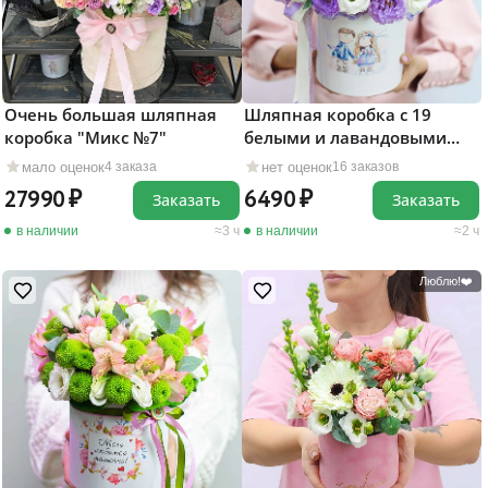
Очень большая шляпная
Шляпная коробка с 19
коробка "Микс №7"
белыми и лавандовыми
эустомами
мало оценок
нет оценок
4 заказа
16 заказов
27990
6490
Заказать
Заказать
в наличии
3 ч
в наличии
2 ч
Люблю!❤️