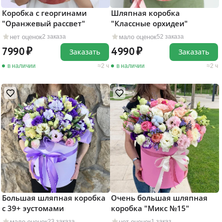
Коробка с георгинами
Шляпная коробка
"Оранжевый рассвет"
"Классные орхидеи"
нет оценок
мало оценок
2 заказа
52 заказа
7990
4990
Заказать
Заказать
в наличии
2 ч
в наличии
2 ч
Большая шляпная коробка
Очень большая шляпная
с 39+ эустомами
коробка "Микс №15"
мало оценок
нет оценок
23 заказа
1 заказ