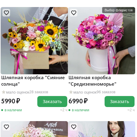
Выбор флористов
Шляпная коробка "Сияние
Шляпная коробка
солнца"
"Средиземноморье"
мало оценок
мало оценок
28 заказов
96 заказов
5990
6990
Заказать
Заказать
в наличии
2 ч
в наличии
2 ч