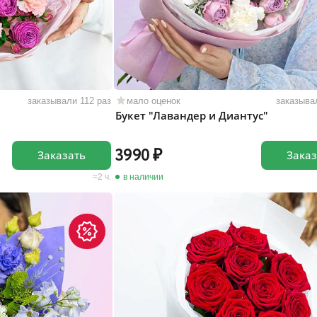
заказывали 112 раз
мало оценок
заказыва
"
Букет "Лавандер и Диантус"
3990
Заказать
Заказ
2 ч.
в наличии