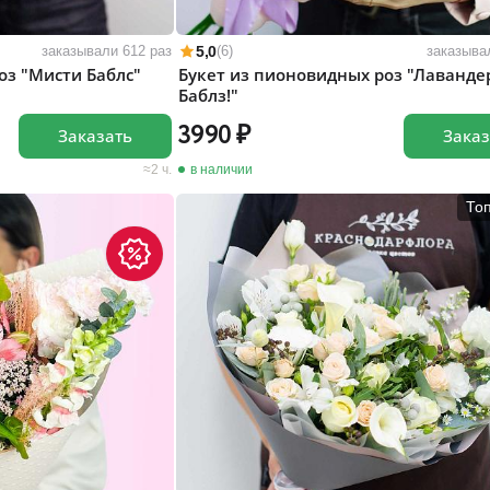
5,0
заказывали 612 раз
(6)
заказыва
оз "Мисти Баблс"
Букет из пионовидных роз "Лаванде
Баблз!"
3990
Заказать
Заказ
2 ч.
в наличии
То