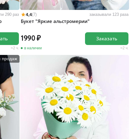
4,4
ли 290 раз
(7)
заказывали 123 раза
р
Букет "Яркие альстромерии"
1990
ать
Заказать
2 ч.
в наличии
2 ч.
п продаж