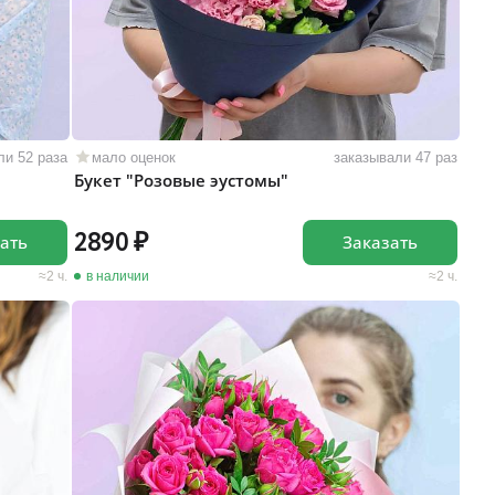
ли 52 раза
мало оценок
заказывали 47 раз
Букет "Розовые эустомы"
2890
ать
Заказать
2 ч.
в наличии
2 ч.