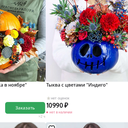
а в ноябре"
Тыква с цветами "Индиго"
нет оценок
10990
Заказать
нет в наличии
2 ч