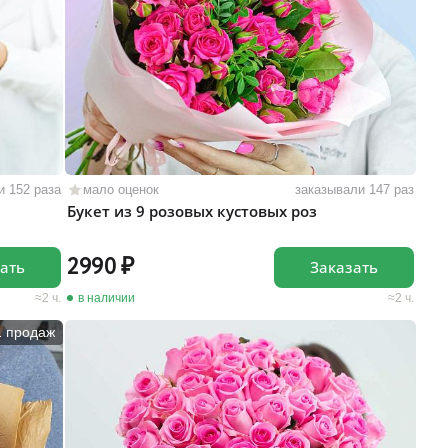
и 152 раза
мало оценок
заказывали 147 раз
Букет из 9 розовых кустовых роз
2990
ать
Заказать
2 ч.
в наличии
2 ч.
1 продаж