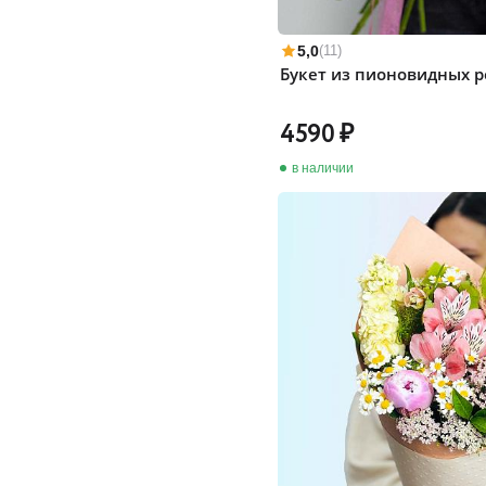
5,0
(11)
Букет из пионовидных р
4590
в наличии