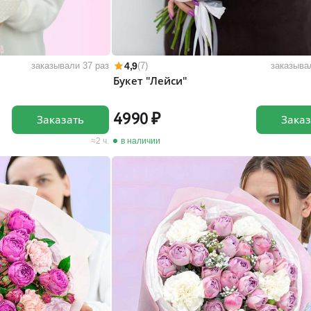
4,9
заказывали 37 раз
(7)
заказыва
Букет "Лейси"
4990
Заказать
Заказ
2 ч.
в наличии