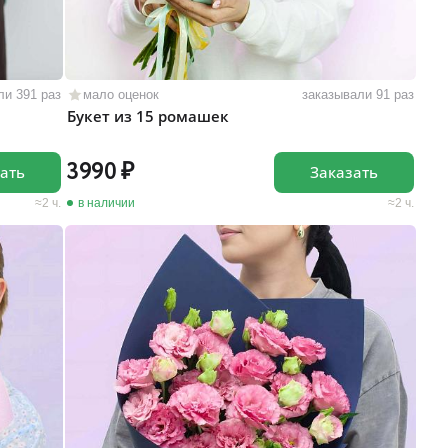
ли 391 раз
мало оценок
заказывали 91 раз
Букет из 15 ромашек
3990
ать
Заказать
2 ч.
в наличии
2 ч.