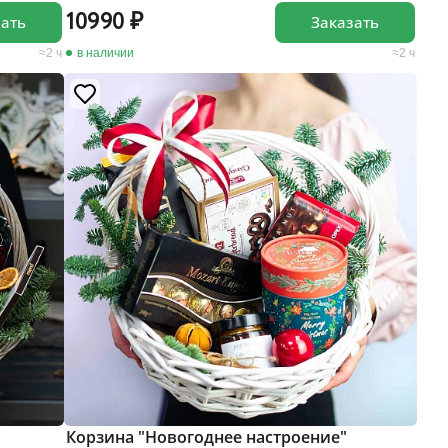
10990
зать
Заказать
2 ч
в наличии
2 ч
Корзина "Новогоднее настроение"