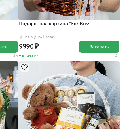
Подарочная корзина "For Boss"
нет оценок
1 заказ
9990
зать
Заказать
2 ч
в наличии
2 ч