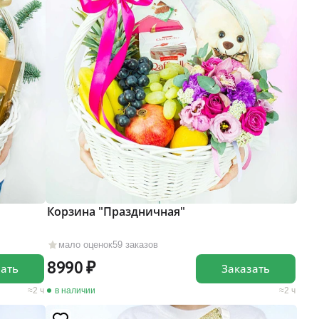
Корзина "Праздничная"
мало оценок
59 заказов
8990
зать
Заказать
2 ч
в наличии
2 ч