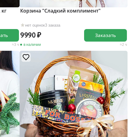
 кг
Корзина "Сладкий комплимент"
нет оценок
3 заказа
9990
зать
Заказать
3 ч
в наличии
2 ч