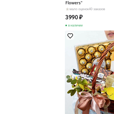
Flowers"
мало оценок
40 заказов
3990
в наличии