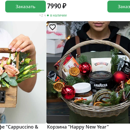
7990
Заказать
Зака
2 ч
в наличии
е "Cappuccino &
Корзина "Happy New Year"