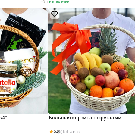
3 ч
в наличии
№4"
Большая корзина с фруктами
5,0
(5)
151 заказ