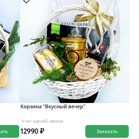
Корзина "Вкусный вечер"
нет оценок
5 заказов
12990
зать
Заказать