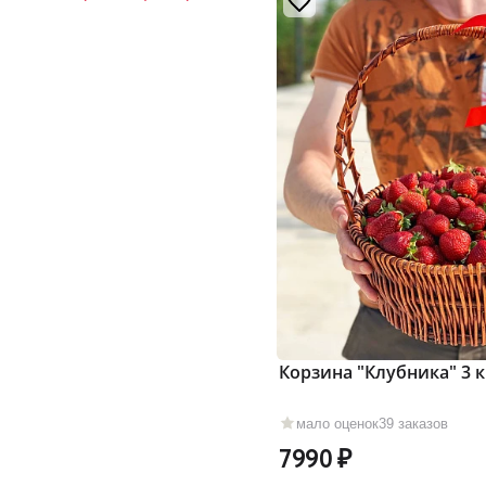
Корзина "Клубника" 3 к
мало оценок
39 заказов
7990