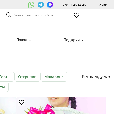
+7 918 046-44-46
Войти
Повод
Подарки
Торты
Открытки
Макаронс
Рекомендуем
оты