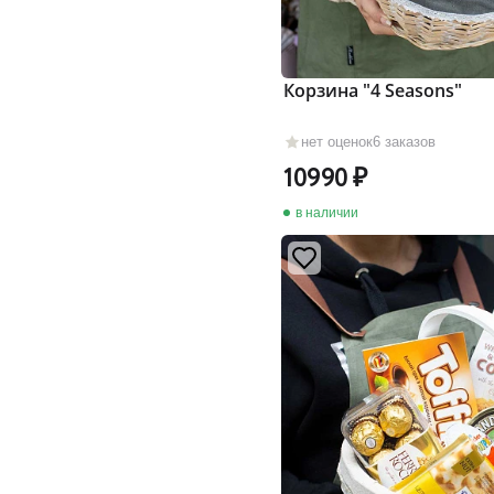
Корзина "4 Seasons"
нет оценок
6 заказов
10990
в наличии