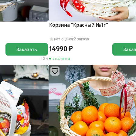
Корзина "Красный №1r"
нет оценок
2 заказа
14990
Заказать
Зака
2 ч
в наличии