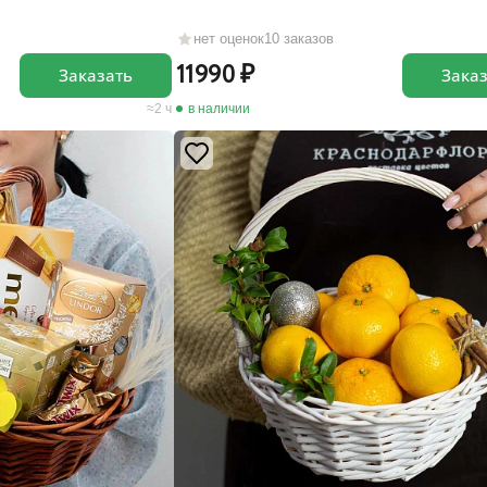
нет оценок
10 заказов
11990
Заказать
Зака
2 ч
в наличии