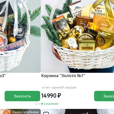
№3"
Корзина "Золото №1"
нет оценок
8 заказов
14990
Заказать
Зака
2 ч
в наличии
Сезон клубники