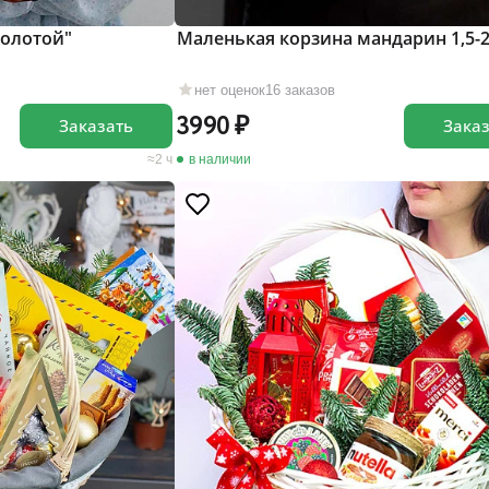
Золотой"
Маленькая корзина мандарин 1,5-2
нет оценок
16 заказов
3990
Заказать
Зака
2 ч
в наличии