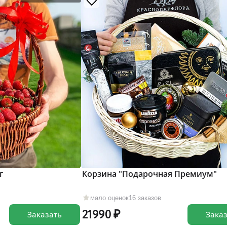
г
Корзина "Подарочная Премиум"
мало оценок
16 заказов
21990
Заказать
Зака