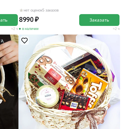
нет оценок
5 заказов
8990
зать
Заказать
2 ч
в наличии
2 ч