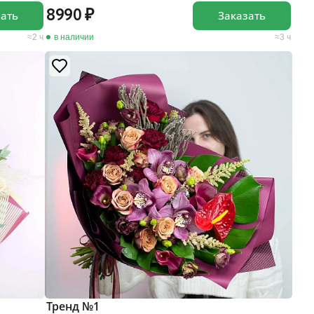
8990
зать
Заказать
2 ч
в наличии
3 ч
Тренд №1