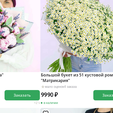
а"
Большой букет из 51 кустовой ро
"Матрикария"
мало оценок
4 заказа
9990
Заказать
Зака
2 ч
в наличии