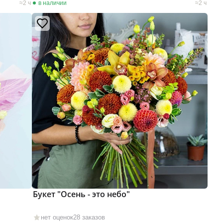
2 ч
в наличии
2 ч
Букет "Осень - это небо"
нет оценок
28 заказов