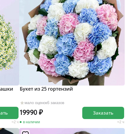
машки
Букет из 25 гортензий
мало оценок
6 заказов
19990
зать
Заказать
2 ч
в наличии
2 ч