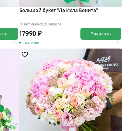
Большой букет "Ла Исла Бонита"
нет оценок
19 заказов
17990
зать
Заказать
2 ч
в наличии
2 ч