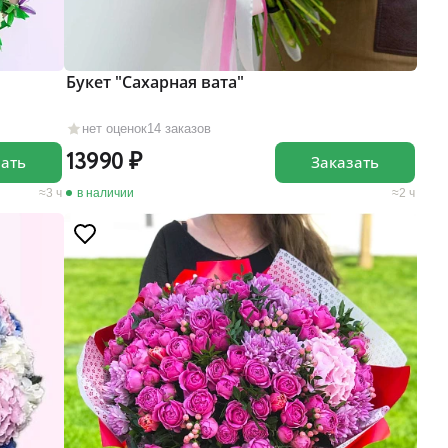
Букет "Сахарная вата"
нет оценок
14 заказов
13990
зать
Заказать
3 ч
в наличии
2 ч