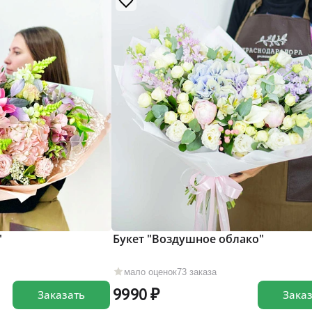
"
Букет "Воздушное облако"
мало оценок
73 заказа
9990
Заказать
Зака