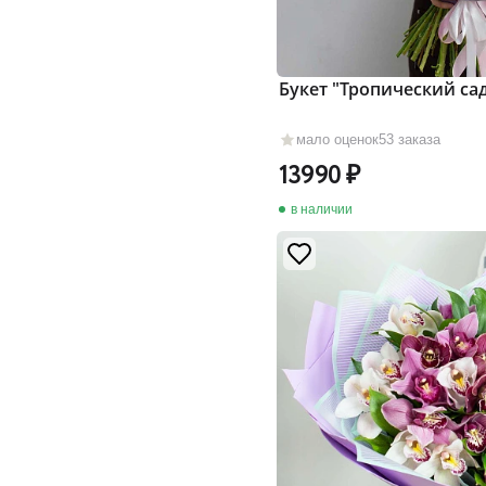
Букет "Тропический са
мало оценок
53 заказа
13990
в наличии