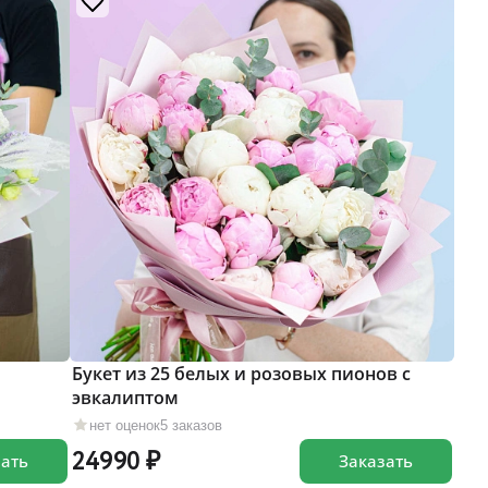
Букет из 25 белых и розовых пионов с
эвкалиптом
нет оценок
5 заказов
24990
зать
Заказать