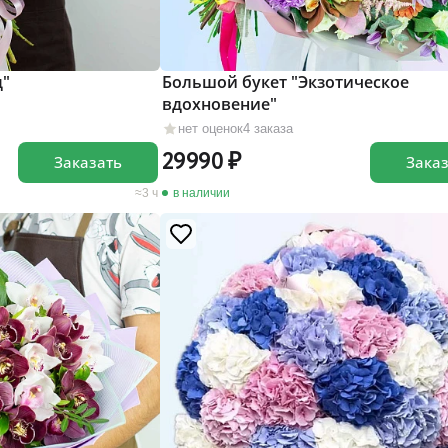
д"
Большой букет "Экзотическое
вдохновение"
нет оценок
4 заказа
29990
Заказать
Зака
3 ч
в наличии