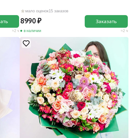
мало оценок
15 заказов
8990
зать
Заказать
2 ч
в наличии
2 ч