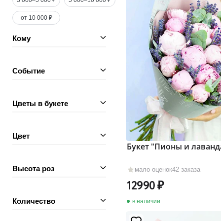
3 000–5 000 ₽
5 000–10 000 ₽
от 10 000 ₽
Кому
Событие
Цветы в букете
Цвет
Букет "Пионы и лаванд
Высота роз
мало оценок
42 заказа
12990
Количество
в наличии