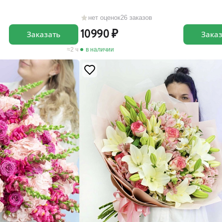
нет оценок
26 заказов
10990
Заказать
Зака
2 ч
в наличии