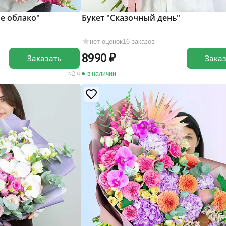
е облако"
Букет "Сказочный день"
нет оценок
16 заказов
8990
Заказать
Зака
2 ч
в наличии