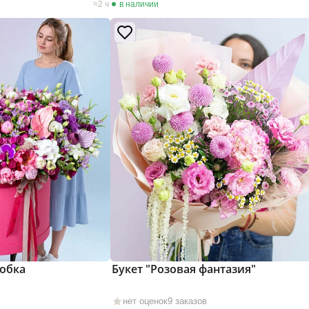
2 ч
в наличии
обка
Букет "Розовая фантазия"
нет оценок
9 заказов