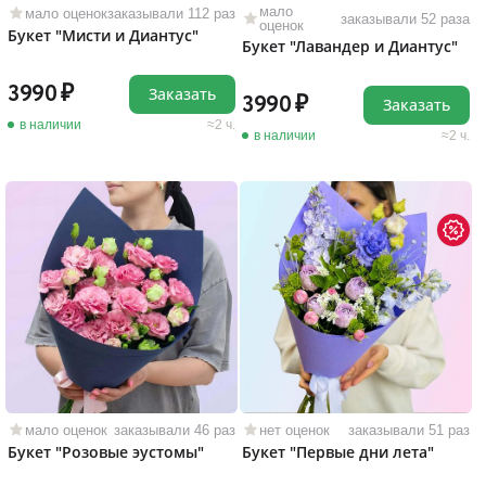
мало
мало оценок
заказывали 112 раз
заказывали 52 раза
оценок
Букет "Мисти и Диантус"
Букет "Лавандер и Диантус"
3990
Заказать
3990
Заказать
в наличии
2 ч.
в наличии
2 ч.
мало оценок
заказывали 46 раз
нет оценок
заказывали 51 раз
Букет "Розовые эустомы"
Букет "Первые дни лета"