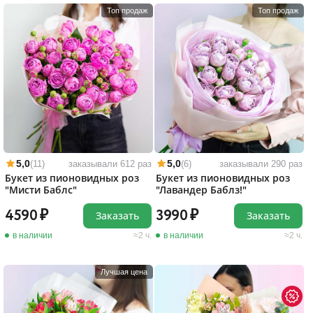
Топ продаж
Топ продаж
5,0
5,0
(11)
заказывали 612 раз
(6)
заказывали 290 раз
Букет из пионовидных роз
Букет из пионовидных роз
"Мисти Баблс"
"Лавандер Баблз!"
4590
3990
Заказать
Заказать
в наличии
2 ч.
в наличии
2 ч.
Лучшая цена