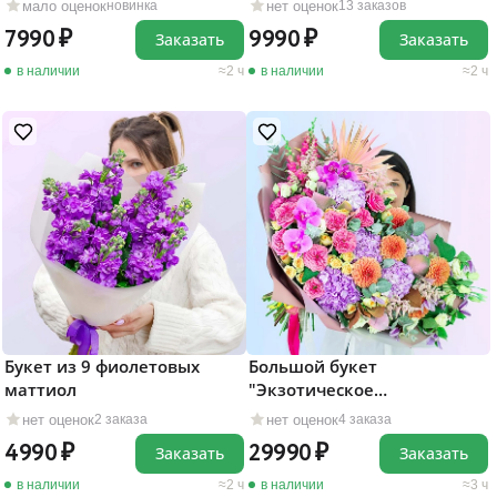
мало оценок
нет оценок
новинка
13 заказов
7990
9990
Заказать
Заказать
в наличии
2 ч
в наличии
2 ч
Букет из 9 фиолетовых
Большой букет
маттиол
"Экзотическое
вдохновение"
нет оценок
нет оценок
2 заказа
4 заказа
4990
29990
Заказать
Заказать
в наличии
2 ч
в наличии
3 ч