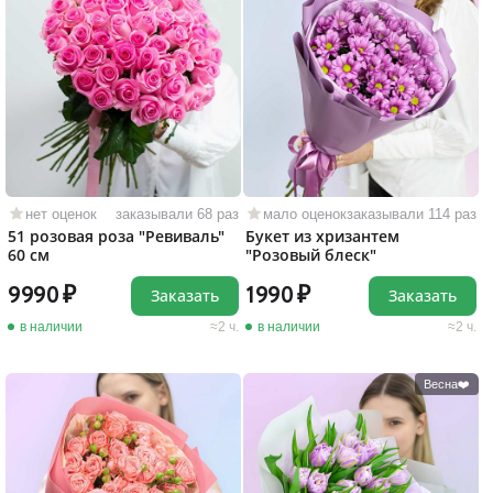
нет оценок
заказывали 68 раз
мало оценок
заказывали 114 раз
51 розовая роза "Ревиваль"
Букет из хризантем
60 см
"Розовый блеск"
9990
1990
Заказать
Заказать
в наличии
2 ч.
в наличии
2 ч.
Весна❤️