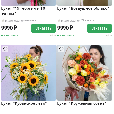
Букет "19 георгин и 10
Букет "Воздушное облако"
эустом"
мало оценок
мало оценок
новинка
73 заказа
9990
9990
Заказать
Заказать
в наличии
2 ч
в наличии
2 ч
Букет "Кубанское лето"
Букет "Кружевная осень"