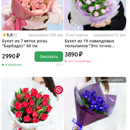
5,0
(5)
заказывали 195 раз
нет оценок
заказывали 57 раз
Букет из 7 веток розы
Букет из 19 лавандовых
"Барбадос" 60 см
тюльпанов "Это точно
любовь!"
3890
2990
Заказать
нет в наличии
в наличии
2 ч.
Приятно удивить!