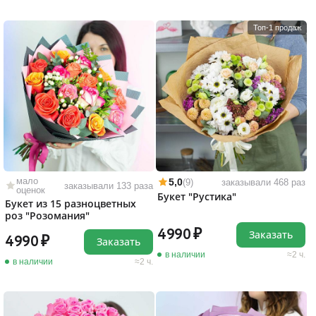
Топ-1 продаж
мало
5,0
(9)
заказывали 468 раз
заказывали 133 раза
оценок
Букет "Рустика"
Букет из 15 разноцветных
роз "Розомания"
4990
Заказать
4990
Заказать
в наличии
2 ч.
в наличии
2 ч.