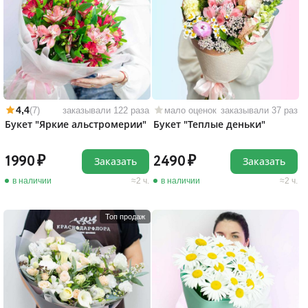
4,4
(7)
заказывали 122 раза
мало оценок
заказывали 37 раз
Букет "Яркие альстромерии"
Букет "Теплые деньки"
1990
2490
Заказать
Заказать
в наличии
2 ч.
в наличии
2 ч.
Топ продаж