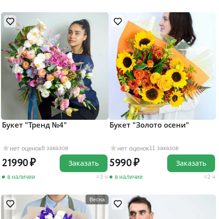
Букет "Тренд №4"
Букет "Золото осени"
нет оценок
нет оценок
8 заказов
11 заказов
21990
5990
Заказать
Заказать
в наличии
3 ч
в наличии
2 ч
Весна