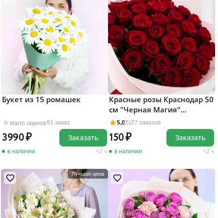
Букет из 15 ромашек
Красные розы Краснодар 50
см "Черная Магия"
поштучно
мало оценок
91 заказ
5,0
(5)
27 заказов
3990
150
Заказать
Заказать
в наличии
2 ч
в наличии
2 ч
Лучшая цена