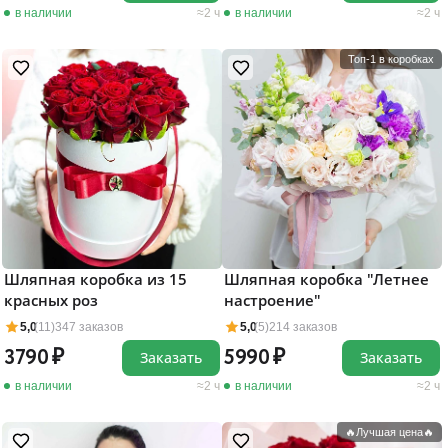
в наличии
2 ч
в наличии
2 ч
Топ-1 в коробках
Шляпная коробка из 15
Шляпная коробка "Летнее
красных роз
настроение"
5,0
(11)
347 заказов
5,0
(5)
214 заказов
3790
5990
Заказать
Заказать
в наличии
2 ч
в наличии
2 ч
🔥Лучшая цена🔥