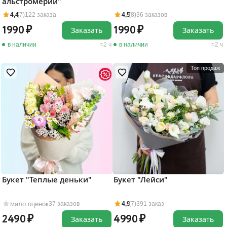
альстромерии"
4,4
(7)
122 заказа
4,5
(8)
36 заказов
1990
1990
Заказать
Заказать
в наличии
2 ч
в наличии
2 ч
Топ продаж
Букет "Теплые деньки"
Букет "Лейси"
мало оценок
37 заказов
4,9
(7)
391 заказ
2490
4990
Заказать
Заказать