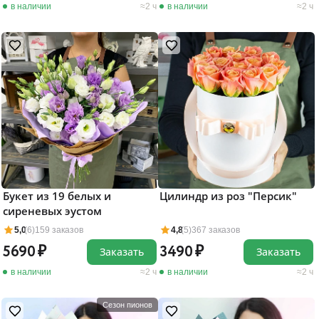
в наличии
2 ч
в наличии
2 ч
Букет из 19 белых и
Цилиндр из роз "Персик"
сиреневых эустом
5,0
(6)
159 заказов
4,8
(5)
367 заказов
5690
3490
Заказать
Заказать
в наличии
2 ч
в наличии
2 ч
Сезон пионов