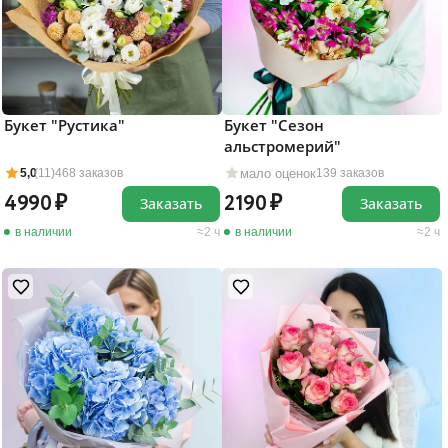
Букет "Рустика"
Букет "Сезон
альстромерий"
мало оценок
5,0
(11)
468 заказов
139 заказов
4990
2190
Заказать
Заказать
в наличии
2 ч
в наличии
2 ч