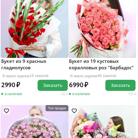
Букет из 9 красных
Букет из 19 кустовых
гладиолусов
коралловых роз "Барбадос"
мало оценок
мало оценок
16 заказов
48 заказов
2990
6990
Заказать
Заказать
в наличии
2 ч
в наличии
2 ч
Топ продаж