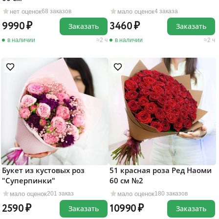
нет оценок
мало оценок
68 заказов
4 заказа
9990
3460
Заказать
Заказать
в наличии
2 ч
в наличии
2 ч
Букет из кустовых роз
51 красная роза Ред Наоми
"Суперпинки"
60 см №2
мало оценок
мало оценок
201 заказ
180 заказов
2590
10990
Заказать
Заказать