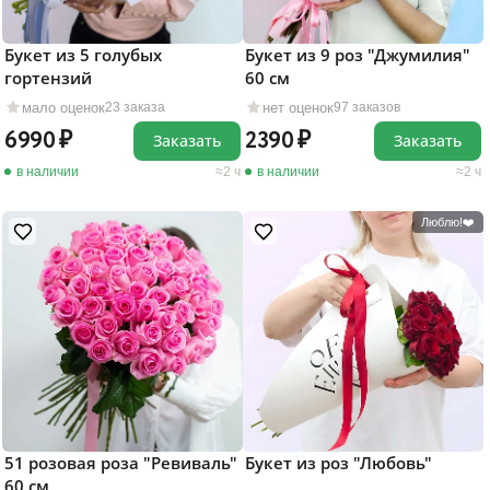
Букет из 5 голубых
Букет из 9 роз "Джумилия"
гортензий
60 см
мало оценок
нет оценок
23 заказа
97 заказов
6990
2390
Заказать
Заказать
в наличии
2 ч
в наличии
2 ч
Люблю!❤️
51 розовая роза "Ревиваль"
Букет из роз "Любовь"
60 см