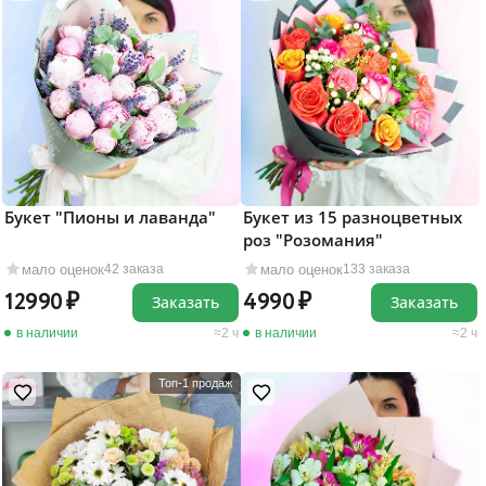
Букет "Пионы и лаванда"
Букет из 15 разноцветных
роз "Розомания"
мало оценок
мало оценок
42 заказа
133 заказа
12990
4990
Заказать
Заказать
в наличии
2 ч
в наличии
2 ч
Топ-1 продаж