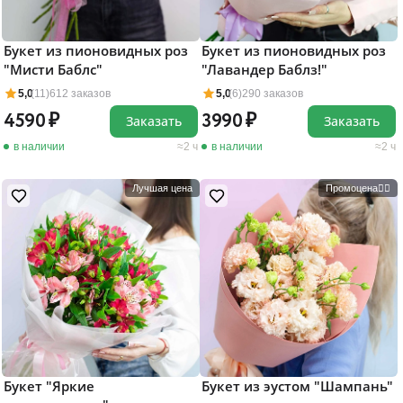
Букет из пионовидных роз
Букет из пионовидных роз
"Мисти Баблс"
"Лавандер Баблз!"
5,0
(11)
612 заказов
5,0
(6)
290 заказов
4590
3990
Заказать
Заказать
в наличии
2 ч
в наличии
2 ч
Лучшая цена
Промоцена❤️‍🔥
Букет "Яркие
Букет из эустом "Шампань"