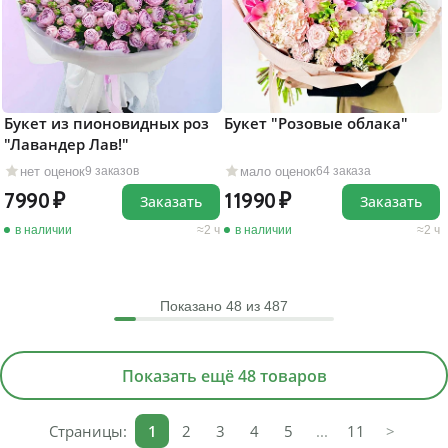
Букет из пионовидных роз
Букет "Розовые облака"
"Лавандер Лав!"
нет оценок
мало оценок
9 заказов
64 заказа
7990
11990
Заказать
Заказать
в наличии
2 ч
в наличии
2 ч
Показано
48
из 487
Показать ещё 48 товаров
Страницы:
1
2
3
4
5
...
11
>