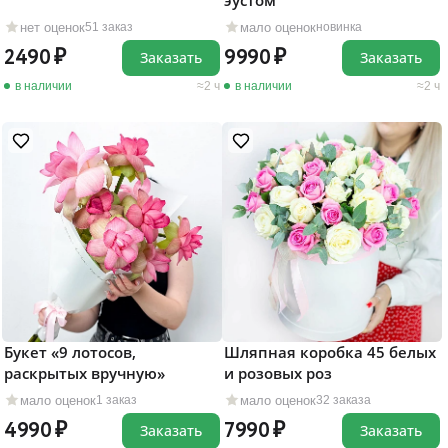
эустом"
нет оценок
мало оценок
51 заказ
новинка
2490
9990
Заказать
Заказать
в наличии
2 ч
в наличии
2 ч
Букет «9 лотосов,
Шляпная коробка 45 белых
раскрытых вручную»
и розовых роз
мало оценок
мало оценок
1 заказ
32 заказа
4990
7990
Заказать
Заказать