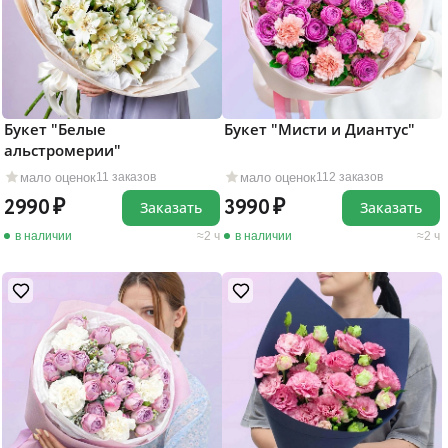
Букет "Белые
Букет "Мисти и Диантус"
альстромерии"
мало оценок
мало оценок
11 заказов
112 заказов
2990
3990
Заказать
Заказать
в наличии
2 ч
в наличии
2 ч