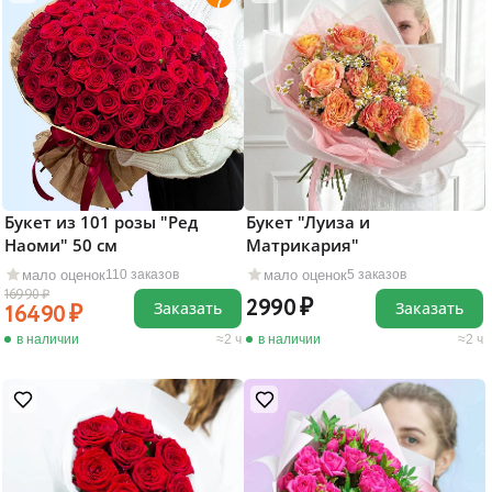
Букет из 101 розы "Ред
Букет "Луиза и
Наоми" 50 см
Матрикария"
мало оценок
мало оценок
110 заказов
5 заказов
16990
2990
Заказать
Заказать
16490
в наличии
2 ч
в наличии
2 ч