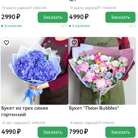
мало оценок
мало оценок
5 заказов
97 заказов
2990
4990
Заказать
Заказать
в наличии
2 ч
в наличии
2 ч
Букет из трех синих
Букет "Пион Bubbles"
гортензий
нет оценок
мало оценок
12 заказов
53 заказа
4990
7990
Заказать
Заказать