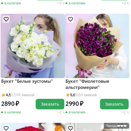
в наличии
2 ч
в наличии
2 ч
Букет "Белые эустомы"
Букет "Фиолетовые
альстромерии"
4,5
(17)
70 заказов
5,0
(5)
10 заказов
2890
2990
Заказать
Заказать
в наличии
2 ч
в наличии
2 ч
Тренды❤️❤️❤️