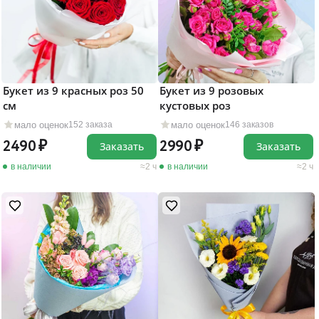
Букет из 9 красных роз 50
Букет из 9 розовых
см
кустовых роз
мало оценок
мало оценок
152 заказа
146 заказов
2490
2990
Заказать
Заказать
в наличии
2 ч
в наличии
2 ч