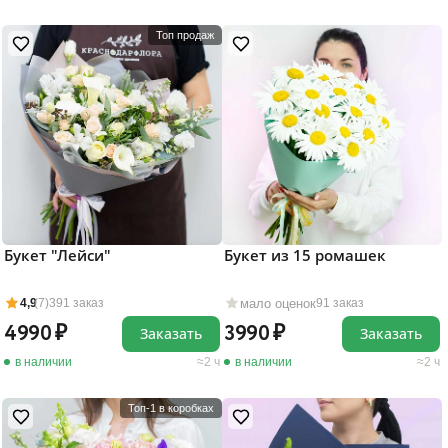
Топ продаж
Букет "Лейси"
Букет из 15 ромашек
мало оценок
4,9
(7)
391 заказ
91 заказ
4990
3990
Заказать
Заказать
в наличии
2 ч
в наличии
2 ч
Топ-1 в коробках