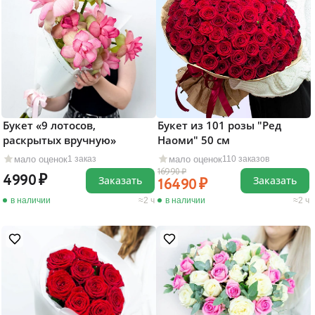
Букет «9 лотосов,
Букет из 101 розы "Ред
раскрытых вручную»
Наоми" 50 см
мало оценок
мало оценок
1 заказ
110 заказов
16990
4990
Заказать
Заказать
16490
в наличии
2 ч
в наличии
2 ч