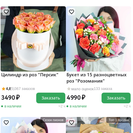
Цилиндр из роз "Персик"
Букет из 15 разноцветных
роз "Розомания"
мало оценок
4,8
(5)
367 заказов
133 заказа
3490
4990
Заказать
Заказать
в наличии
2 ч
в наличии
2 ч
Сезон пионов
Топ-1 продаж