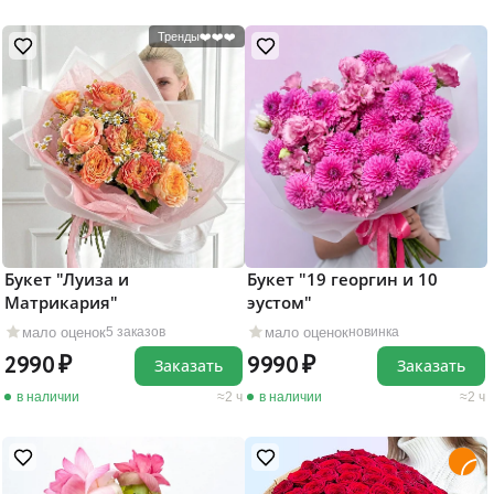
Тренды❤️❤️❤️
Букет "Луиза и
Букет "19 георгин и 10
Матрикария"
эустом"
мало оценок
мало оценок
5 заказов
новинка
2990
9990
Заказать
Заказать
в наличии
2 ч
в наличии
2 ч