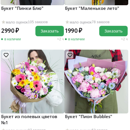
Букет "Пинки Блю"
Букет "Маленькое лето"
мало оценок
мало оценок
105 заказов
78 заказов
2990
1990
Заказать
Заказать
в наличии
2 ч
в наличии
2 ч
Букет из полевых цветов
Букет "Пион Bubbles"
№1