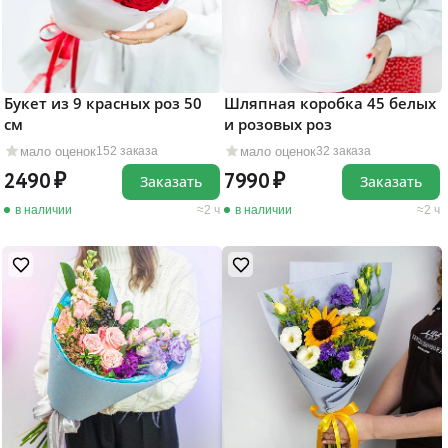
Букет из 9 красных роз 50
Шляпная коробка 45 белых
см
и розовых роз
мало оценок
мало оценок
152 заказа
32 заказа
2490
7990
Заказать
Заказать
в наличии
2 ч
в наличии
2 ч