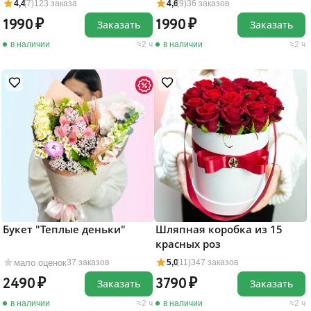
4,4
(7)
123 заказа
4,6
(9)
36 заказов
1990
1990
Заказать
Заказать
в наличии
2 ч
в наличии
2 ч
Букет "Теплые деньки"
Шляпная коробка из 15
красных роз
мало оценок
37 заказов
5,0
(11)
347 заказов
2490
3790
Заказать
Заказать
в наличии
2 ч
в наличии
2 ч