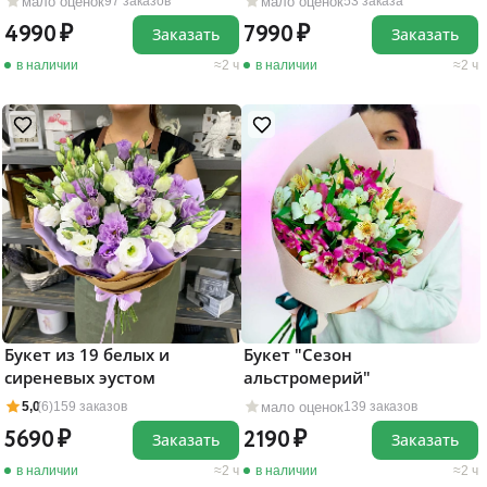
мало оценок
мало оценок
97 заказов
53 заказа
4990
7990
Заказать
Заказать
в наличии
2 ч
в наличии
2 ч
Букет из 19 белых и
Букет "Сезон
сиреневых эустом
альстромерий"
мало оценок
5,0
(6)
159 заказов
139 заказов
5690
2190
Заказать
Заказать
в наличии
2 ч
в наличии
2 ч