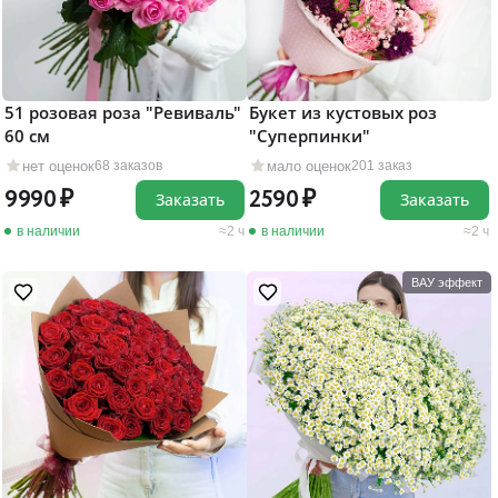
51 розовая роза "Ревиваль"
Букет из кустовых роз
60 см
"Суперпинки"
нет оценок
мало оценок
68 заказов
201 заказ
9990
2590
Заказать
Заказать
в наличии
2 ч
в наличии
2 ч
ВАУ эффект