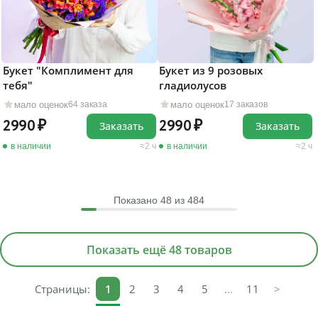
Букет "Комплимент для
Букет из 9 розовых
тебя"
гладиолусов
мало оценок
мало оценок
64 заказа
17 заказов
2990
2990
Заказать
Заказать
в наличии
2 ч
в наличии
2 ч
Показано
48
из 484
Показать ещё 48 товаров
Страницы:
1
2
3
4
5
...
11
>