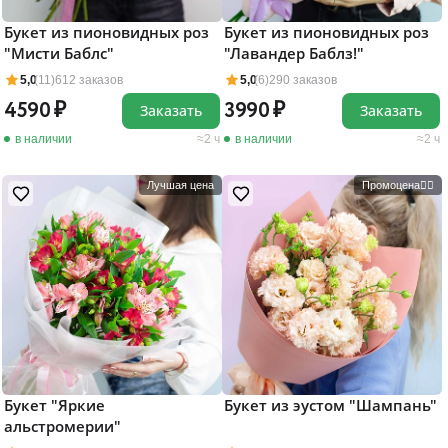
Букет из пионовидных роз
Букет из пионовидных роз
"Мисти Баблс"
"Лавандер Баблз!"
5,0
(11)
612 заказов
5,0
(6)
290 заказов
4590
3990
Заказать
Заказать
в наличии
2 ч
в наличии
2 ч
Лучшая цена
Промоцена❤️‍🔥
Букет "Яркие
Букет из эустом "Шампань"
альстромерии"