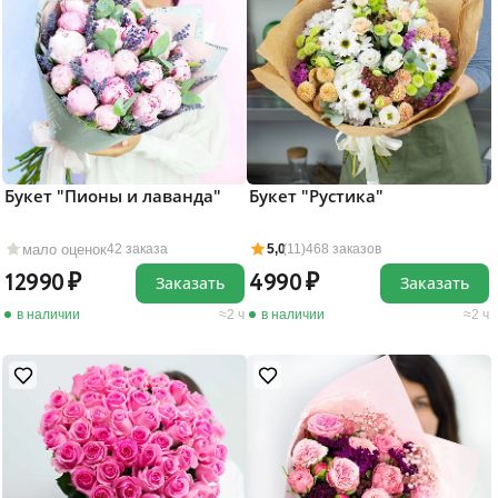
Букет "Пионы и лаванда"
Букет "Рустика"
мало оценок
42 заказа
5,0
(11)
468 заказов
12990
4990
Заказать
Заказать
в наличии
2 ч
в наличии
2 ч