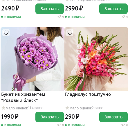
2490
2990
Заказать
Заказать
в наличии
2 ч
в наличии
2 ч
Букет из хризантем
Гладиолус поштучно
"Розовый блеск"
мало оценок
мало оценок
114 заказов
2 заказа
1990
290
Заказать
Заказать
в наличии
2 ч
в наличии
2 ч