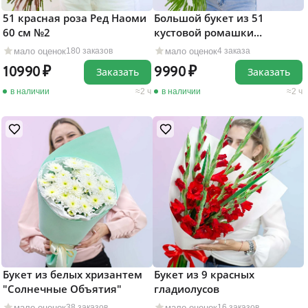
51 красная роза Ред Наоми
Большой букет из 51
60 см №2
кустовой ромашки
"Матрикария"
мало оценок
мало оценок
180 заказов
4 заказа
10990
9990
Заказать
Заказать
в наличии
2 ч
в наличии
2 ч
Букет из белых хризантем
Букет из 9 красных
"Солнечные Объятия"
гладиолусов
мало оценок
мало оценок
38 заказов
16 заказов