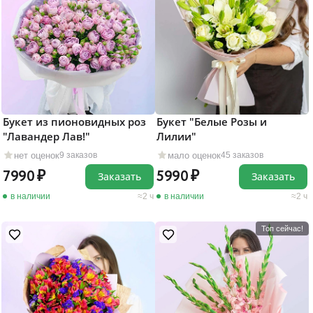
Букет из пионовидных роз
Букет "Белые Розы и
"Лавандер Лав!"
Лилии"
нет оценок
мало оценок
9 заказов
45 заказов
7990
5990
Заказать
Заказать
в наличии
2 ч
в наличии
2 ч
Топ сейчас!