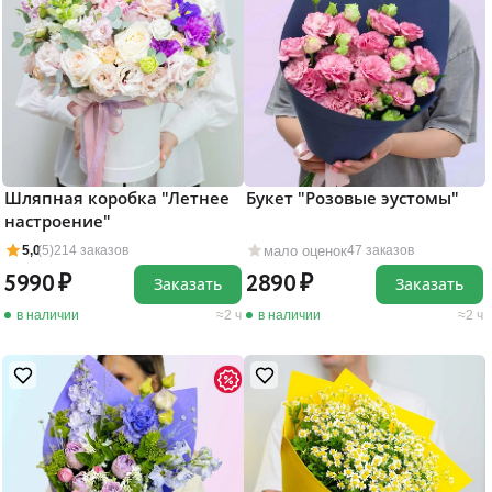
Шляпная коробка "Летнее
Букет "Розовые эустомы"
настроение"
мало оценок
5,0
(5)
214 заказов
47 заказов
5990
2890
Заказать
Заказать
в наличии
2 ч
в наличии
2 ч