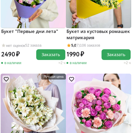
Букет "Первые дни лета"
Букет из кустовых ромашек
матрикария
нет оценок
52 заказа
5,0
(7)
106 заказов
2490
1990
Заказать
Заказать
в наличии
2 ч
в наличии
2 ч
Лучшая цена