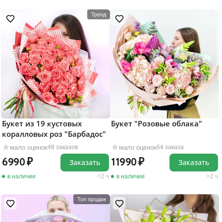
Тренд
Букет из 19 кустовых
Букет "Розовые облака"
коралловых роз "Барбадос"
мало оценок
мало оценок
48 заказов
64 заказа
6990
11990
Заказать
Заказать
в наличии
2 ч
в наличии
2 ч
Топ продаж