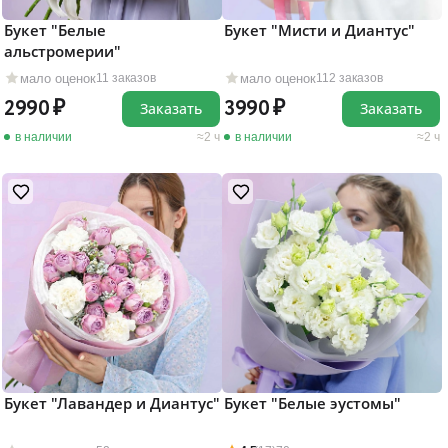
Букет "Белые
Букет "Мисти и Диантус"
альстромерии"
мало оценок
мало оценок
11 заказов
112 заказов
2990
3990
Заказать
Заказать
в наличии
2 ч
в наличии
2 ч
Букет "Лавандер и Диантус"
Букет "Белые эустомы"