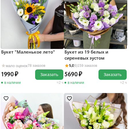
Букет "Маленькое лето"
Букет из 19 белых и
сиреневых эустом
мало оценок
78 заказов
5,0
(6)
159 заказов
1990
5690
Заказать
Заказать
в наличии
2 ч
в наличии
2 ч