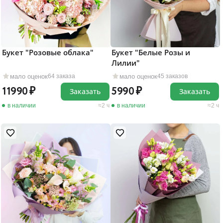
Букет "Розовые облака"
Букет "Белые Розы и
Лилии"
мало оценок
мало оценок
64 заказа
45 заказов
11990
5990
Заказать
Заказать
в наличии
2 ч
в наличии
2 ч