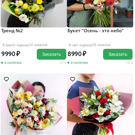
Тренд №2
Букет "Осень - это небо"
мало оценок
нет оценок
16 заказов
28 заказов
9990
8990
Заказать
Заказать
в наличии
2 ч
в наличии
3 ч