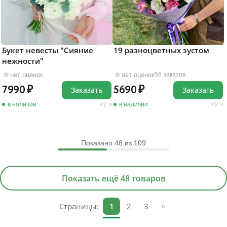
Букет невесты "Сияние
19 разноцветных эустом
нежности"
нет оценок
нет оценок
56 заказов
7990
5690
Заказать
Заказать
в наличии
2 ч
в наличии
2 ч
Показано
48
из 109
Показать ещё 48 товаров
Страницы:
1
2
3
>