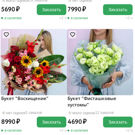
мало оценок
нет оценок
14 заказов
5690
7990
Заказать
Заказать
в наличии
2 ч
в наличии
2 ч
Букет "Восхищение"
Букет "Фисташковые
эустомы"
нет оценок
мало оценок
5 заказов
12 заказов
8990
4690
Заказать
Заказать
в наличии
2 ч
в наличии
2 ч