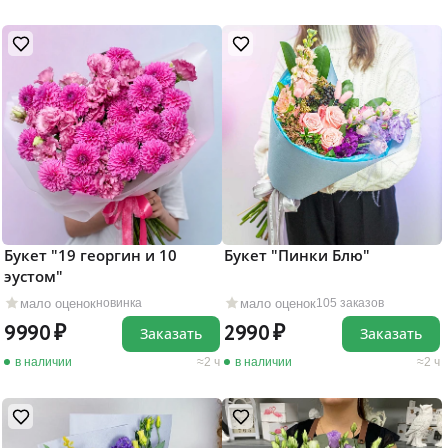
Букет "19 георгин и 10
Букет "Пинки Блю"
эустом"
мало оценок
мало оценок
новинка
105 заказов
9990
2990
Заказать
Заказать
в наличии
2 ч
в наличии
2 ч