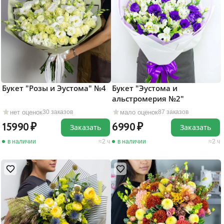
Букет "Розы и Эустома" №4
Букет "Эустома и
альстромерия №2"
нет оценок
мало оценок
30 заказов
87 заказов
15990
6990
Заказать
Заказать
в наличии
2 ч
в наличии
2 ч