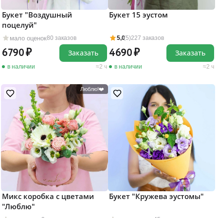
Букет "Воздушный
Букет 15 эустом
поцелуй"
мало оценок
80 заказов
5,0
(5)
227 заказов
6790
4690
Заказать
Заказать
в наличии
2 ч
в наличии
2 ч
Люблю!❤️
Микс коробка с цветами
Букет "Кружева эустомы"
"Люблю"