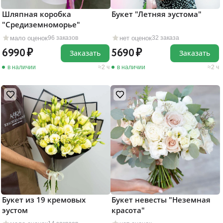
Шляпная коробка
Букет "Летняя эустома"
"Средиземноморье"
мало оценок
нет оценок
96 заказов
32 заказа
6990
5690
Заказать
Заказать
в наличии
2 ч
в наличии
2 ч
Букет из 19 кремовых
Букет невесты "Неземная
эустом
красота"