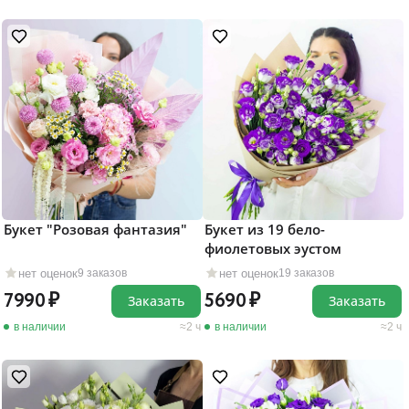
Букет "Розовая фантазия"
Букет из 19 бело-
фиолетовых эустом
нет оценок
нет оценок
9 заказов
19 заказов
7990
5690
Заказать
Заказать
в наличии
2 ч
в наличии
2 ч