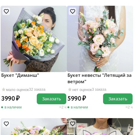
Букет "Диманш"
Букет невесты "Летящий за
ветром"
мало оценок
нет оценок
32 заказа
3 заказа
3990
5990
Заказать
Заказать
в наличии
2 ч
в наличии
2 ч