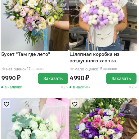
Букет "Там где лето"
Шляпная коробка из
воздушного хлопка
нет оценок
мало оценок
27 заказов
15 заказов
9990
4990
Заказать
Заказать
в наличии
2 ч
в наличии
2 ч