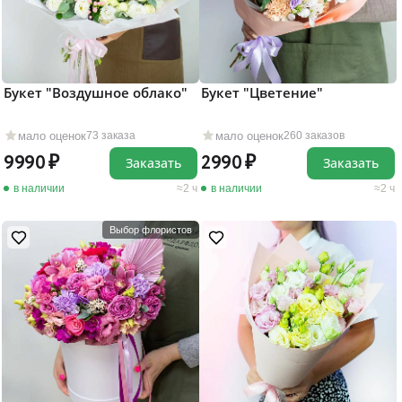
Букет "Воздушное облако"
Букет "Цветение"
мало оценок
мало оценок
73 заказа
260 заказов
9990
2990
Заказать
Заказать
в наличии
2 ч
в наличии
2 ч
Выбор флористов