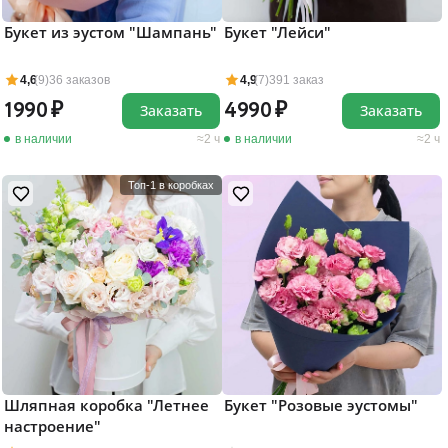
Букет из эустом "Шампань"
Букет "Лейси"
4,6
(9)
36 заказов
4,9
(7)
391 заказ
1990
4990
Заказать
Заказать
в наличии
2 ч
в наличии
2 ч
Топ-1 в коробках
Шляпная коробка "Летнее
Букет "Розовые эустомы"
настроение"