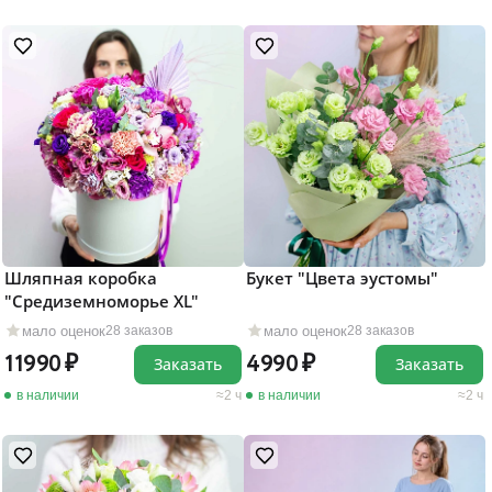
Шляпная коробка
Букет "Цвета эустомы"
"Средиземноморье XL"
мало оценок
мало оценок
28 заказов
28 заказов
11990
4990
Заказать
Заказать
в наличии
2 ч
в наличии
2 ч