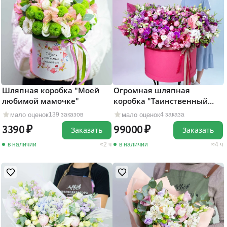
Шляпная коробка "Моей
Огромная шляпная
любимой мамочке"
коробка "Таинственный
сад"
мало оценок
мало оценок
139 заказов
4 заказа
3390
99000
Заказать
Заказать
в наличии
2 ч
в наличии
4 ч