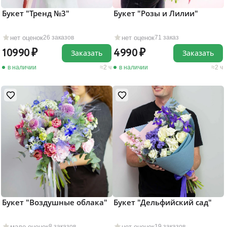
Букет "Тренд №3"
Букет "Розы и Лилии"
нет оценок
нет оценок
26 заказов
71 заказ
10990
4990
Заказать
Заказать
в наличии
2 ч
в наличии
2 ч
Букет "Воздушные облака"
Букет "Дельфийский сад"
мало оценок
нет оценок
8 заказов
19 заказов