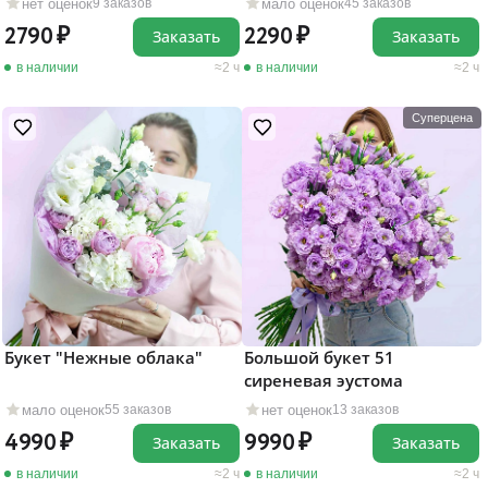
нет оценок
мало оценок
9 заказов
45 заказов
2790
2290
Заказать
Заказать
в наличии
2 ч
в наличии
2 ч
Суперцена
Букет "Нежные облака"
Большой букет 51
сиреневая эустома
мало оценок
нет оценок
55 заказов
13 заказов
4990
9990
Заказать
Заказать
в наличии
2 ч
в наличии
2 ч