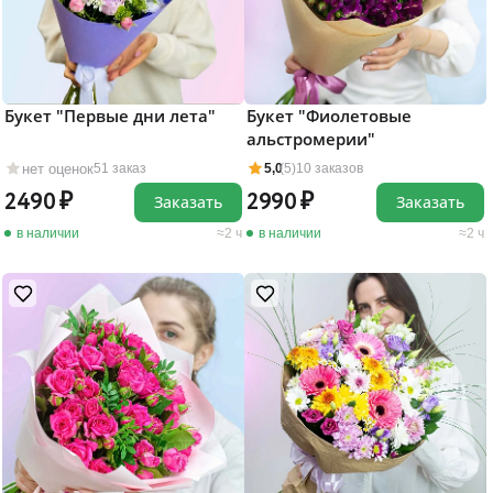
Букет "Первые дни лета"
Букет "Фиолетовые
альстромерии"
нет оценок
51 заказ
5,0
(5)
10 заказов
2490
2990
Заказать
Заказать
в наличии
2 ч
в наличии
2 ч