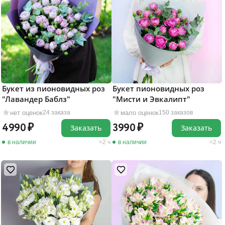
Букет из пионовидных роз
Букет пионовидных роз
"Лавандер Баблз"
"Мисти и Эвкалипт"
нет оценок
мало оценок
24 заказа
150 заказов
4990
3990
Заказать
Заказать
в наличии
2 ч
в наличии
2 ч