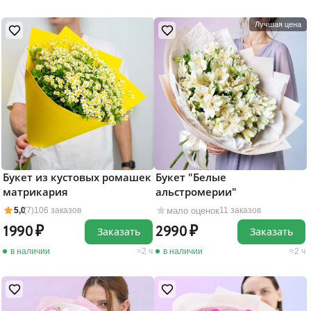
Лучшая цена
Букет из кустовых ромашек
Букет "Белые
матрикария
альстромерии"
мало оценок
5,0
(7)
106 заказов
11 заказов
1990
2990
Заказать
Заказать
в наличии
2 ч
в наличии
2 ч