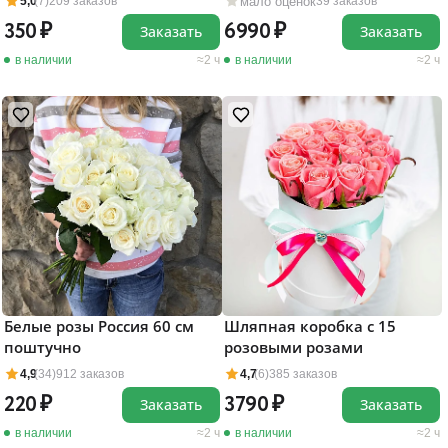
мало оценок
5,0
(7)
209 заказов
39 заказов
350
6990
Заказать
Заказать
в наличии
2 ч
в наличии
2 ч
Белые розы Россия 60 см
Шляпная коробка с 15
поштучно
розовыми розами
4,9
(34)
912 заказов
4,7
(6)
385 заказов
220
3790
Заказать
Заказать
в наличии
2 ч
в наличии
2 ч