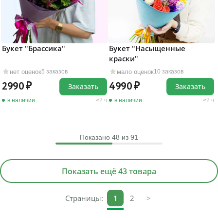
Букет "Брассика"
Букет "Насыщенные
краски"
нет оценок
мало оценок
5 заказов
10 заказов
2990
4990
Заказать
Заказать
в наличии
2 ч
в наличии
2 ч
Показано
48
из 91
Показать ещё 43 товара
Страницы:
1
2
>