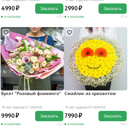
4990
2990
Заказать
Заказать
в наличии
2 ч
в наличии
2 ч
Букет "Розовый фламинго"
Смайлик из хризантем
нет оценок
нет оценок
12 заказов
10 заказов
9990
7990
Заказать
Заказать
в наличии
2 ч
в наличии
2 ч