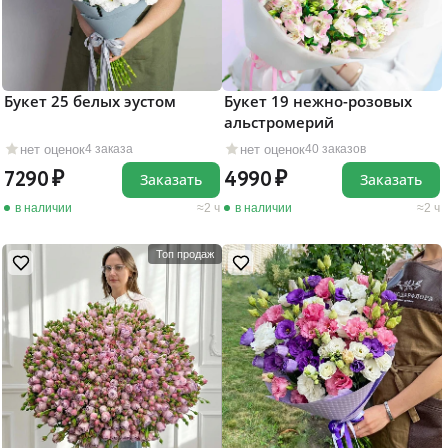
Букет 25 белых эустом
Букет 19 нежно-розовых
альстромерий
нет оценок
нет оценок
4 заказа
40 заказов
7290
4990
Заказать
Заказать
в наличии
2 ч
в наличии
2 ч
Топ продаж