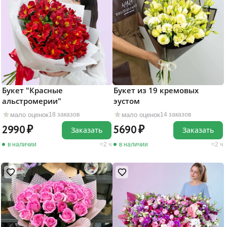
Букет "Красные
Букет из 19 кремовых
альстромерии"
эустом
мало оценок
мало оценок
18 заказов
14 заказов
2990
5690
Заказать
Заказать
в наличии
2 ч
в наличии
2 ч