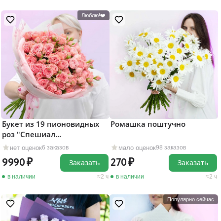
Люблю!❤️
Букет из 19 пионовидных
Ромашка поштучно
роз "Спешиал
Дайменшенс"
нет оценок
мало оценок
6 заказов
98 заказов
9990
270
Заказать
Заказать
в наличии
2 ч
в наличии
2 ч
Популярно сейчас