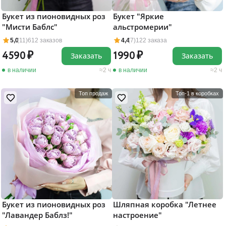
Букет из пионовидных роз
Букет "Яркие
"Мисти Баблс"
альстромерии"
5,0
(11)
612 заказов
4,4
(7)
122 заказа
4590
1990
Заказать
Заказать
в наличии
2 ч
в наличии
2 ч
Топ продаж
Топ-1 в коробках
Букет из пионовидных роз
Шляпная коробка "Летнее
"Лавандер Баблз!"
настроение"