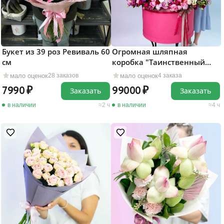
Букет из 39 роз Ревиваль 60
Огромная шляпная
см
коробка "Таинственный
сад"
мало оценок
мало оценок
28 заказов
4 заказа
7990
99000
Заказать
Заказать
в наличии
2 ч
в наличии
4 ч