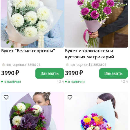
Букет "Белые георгины"
Букет из хризантем и
кустовых матрикарий
нет оценок
нет оценок
7 заказов
12 заказов
3990
3990
Заказать
Заказать
в наличии
2 ч
в наличии
2 ч