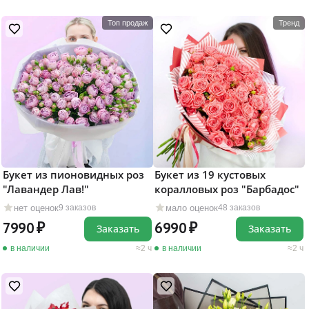
Топ продаж
Тренд
Букет из пионовидных роз
Букет из 19 кустовых
"Лавандер Лав!"
коралловых роз "Барбадос"
нет оценок
мало оценок
9 заказов
48 заказов
7990
6990
Заказать
Заказать
в наличии
2 ч
в наличии
2 ч