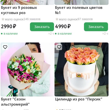
Букет из 9 розовых
Букет из полевых цветов
кустовых роз
№1
мало оценок
мало оценок
146 заказов
97 заказов
2990
4990
Заказать
Заказать
в наличии
2 ч
в наличии
2 ч
Букет "Сезон
Цилиндр из роз "Персик"
альстромерий"