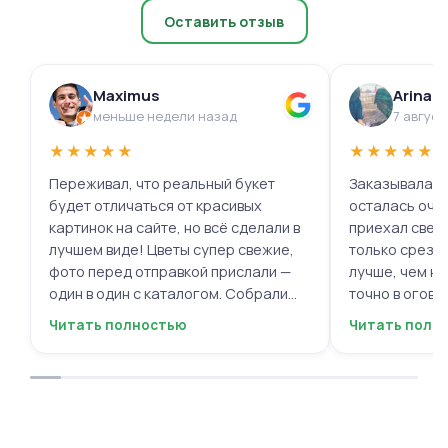
Оставить отзыв
Maximus
Arina 
меньше недели назад
7 август
★
★
★
★
★
★
★
★
★
★
Переживал, что реальный букет
Заказывала ц
будет отличаться от красивых
осталась очень 
картинок на сайте, но всё сделали в
приехал свеж
лучшем виде! Цветы супер свежие,
только срезал
фото перед отправкой прислали —
лучше, чем на
один в один с каталогом. Собрали
точно в огово
быстро, курьер не подвёл. Мужской
вежливый, ещё
Читать полностью
Читать полн
респект за честность и качество!
пожеланиями
Буду обращаться ещё.
места с таки
приятными. О
заказывать е
советовать.