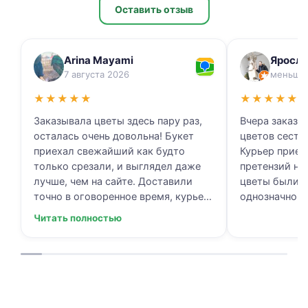
Оставить отзыв
Arina Mayami
Яросла
7 августа 2026
меньше 
★
★
★
★
★
★
★
★
★
★
Заказывала цветы здесь пару раз,
Вчера заказы
осталась очень довольна! Букет
цветов сестре
приехал свежайший как будто
Курьер приех
только срезали, и выглядел даже
претензий нет
лучше, чем на сайте. Доставили
цветы были с
точно в оговоренное время, курьер
однозначно.
вежливый, ещё и открытку с
Читать полностью
тёплыми пожеланиями приложили,
люблю места с такими забавными
мелочами приятными. Однозначно
буду заказывать ещё, могу всем
советовать.