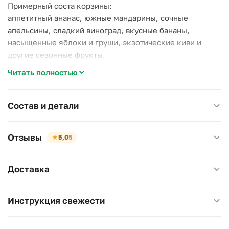
Примерный соста корзины:
аппетитный ананас, южные мандарины, сочные
апельсины, сладкий виноград, вкусные бананы,
насыщенные яблоки и груши, экзотические киви и
другие сезонные фрукты.
Читать полностью
По вашему желанию можем поменять ассортимент.
Здоровье и витамины в каждом кусочке!
Состав и детали
Отзывы
★
5,0
5
Доставка
Инструкция свежести