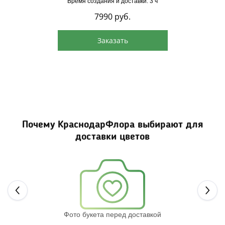
Время создания и доставки: 3 ч
7990
руб.
Заказать
Почему КраснодарФлора выбирают для
доставки цветов
Next
Фото букета перед доставкой
Св