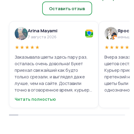
Оставить отзыв
Arina Mayami
Яросл
7 августа 2026
меньше 
★
★
★
★
★
★
★
★
★
★
Заказывала цветы здесь пару раз,
Вчера заказыв
осталась очень довольна! Букет
цветов сестре
приехал свежайший как будто
Курьер приех
только срезали, и выглядел даже
претензий нет.
лучше, чем на сайте. Доставили
цветы были с
точно в оговоренное время, курьер
однозначно.
вежливый, ещё и открытку с тёплыми
Читать полностью
пожеланиями приложили, люблю
места с такими забавными мелочами
приятными. Однозначно буду
заказывать ещё, могу всем
советовать.