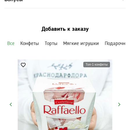
Добавить к заказу
Все
Конфеты
Торты
Мягкие игрушки
Подарочны
Топ-1 конфеты