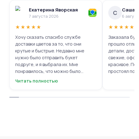
Екатерина Яворская
Саша 
С
7 августа 2026
6 авгус
★
★
★
★
★
★
★
★
★
★
Хочу сказать спасибо службе
Заказала буке
доставки цветов за то, что они
прошло отлич
крутые и быстрые. Недавно мне
детали, доста
нужно было отправить букет
свежие, офор
подруге, и я выбрала их. Мне
красивое. Под
понравилось, что можно было
простоял поч
выбрать цветы и оформить заказ
заботу!
Читать полностью
онлайн, не вставая с дивана. Курьер
привез букет ровно в назначенное
время, и цветы были свежие и
красивые. Уверен, что многие оценят
такую классную услугу. Важно,
когда цветы доставляют на высшем
уровне, ведь букет может быть не
только сюрпризом, но и способом