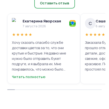
Оставить отзыв
Екатерина Яворская
Саша 
С
7 августа 2026
6 авгус
★
★
★
★
★
★
★
★
★
★
Хочу сказать спасибо службе
Заказала буке
доставки цветов за то, что они
прошло отлич
крутые и быстрые. Недавно мне
детали, доста
нужно было отправить букет
свежие, офор
подруге, и я выбрала их. Мне
красивое. Под
понравилось, что можно было
простоял поч
выбрать цветы и оформить заказ
заботу!
Читать полностью
онлайн, не вставая с дивана. Курьер
привез букет ровно в назначенное
время, и цветы были свежие и
красивые. Уверен, что многие оценят
такую классную услугу. Важно,
когда цветы доставляют на высшем