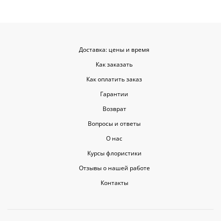
уровне, ведь букет может быть не
только сюрпризом, но и способом
показать свои чувства. Рекомендую
эту службу всем, кто любит качество
и скорость.
Доставка: цены и время
Как заказать
Как оплатить заказ
Гарантии
Возврат
Вопросы и ответы
О нас
Курсы флористики
Отзывы о нашей работе
Контакты