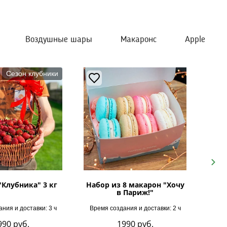
Воздушные шары
Макаронс
Apple
Сезон клубники
Next
"Клубника" 3 кг
Набор из 8 макарон "Хочу
в Париж!"
ния и доставки: 3 ч
Время создания и доставки: 2 ч
Врем
990
руб.
1990
руб.