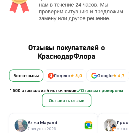
нам в течение 24 часов. Мы
проверим ситуацию и предложим
замену или другое решение.
Отзывы покупателей о
КраснодарФлора
Все отзывы
Яндекс
★ 5,0
Google
★ 4,7
1 600 отзывов из 4 источников
Отзывы проверены
Оставить отзыв
Arina Mayami
Яросл
7 августа 2026
меньше 