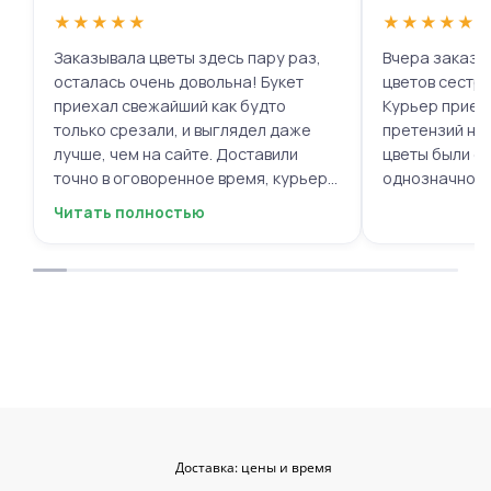
★
★
★
★
★
★
★
★
★
★
Заказывала цветы здесь пару раз,
Вчера заказыв
осталась очень довольна! Букет
цветов сестре
приехал свежайший как будто
Курьер приех
только срезали, и выглядел даже
претензий нет.
лучше, чем на сайте. Доставили
цветы были с
точно в оговоренное время, курьер
однозначно.
вежливый, ещё и открытку с тёплыми
Читать полностью
пожеланиями приложили, люблю
места с такими забавными мелочами
приятными. Однозначно буду
заказывать ещё, могу всем
советовать.
Доставка: цены и время