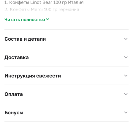
1. Конфеты Lindt Bear 100 гр Италия
2. Конфеты Merci 100 гр Германия
3. Чай Twinings 100 гр Великобритания
Читать полностью
4. Конфеты Ferrero Rocher звезда 37,5 гр Италия
5. Мед-суфле Nuage Россия 215 гр
6. Игрушки елочные и декор
Состав и детали
7. Ветки живой ели Нобилис
Доставка
Инструкция свежести
Оплата
Бонусы