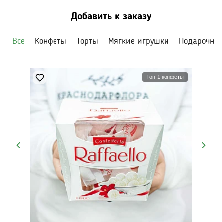
Добавить к заказу
Все
Конфеты
Торты
Мягкие игрушки
Подарочны
Топ-1 конфеты