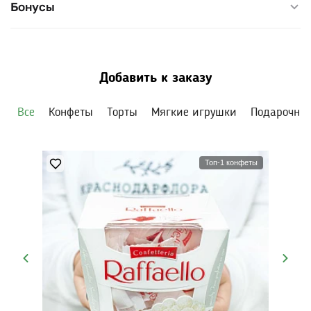
Бонусы
Добавить к заказу
Все
Конфеты
Торты
Мягкие игрушки
Подарочны
Топ-1 конфеты