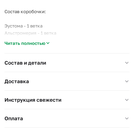
Состав коробочки:
Эустома - 1 ветка
Альстромерия - 1 ветка
Новогодние игрушки - 6 шт.
Читать полностью
Новогодний декор, ягоды - 6 шт.
Макарунсы (Табрис, Патрик&Мари) - 10 шт.
Коробка с лентой и новогодним принтом - 1 шт.
Состав и детали
Доставка
Инструкция свежести
Оплата