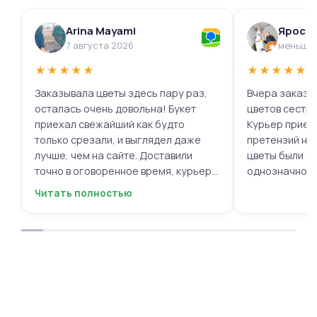
Arina Mayami
Яросл
7 августа 2026
меньше 
★
★
★
★
★
★
★
★
★
★
Заказывала цветы здесь пару раз,
Вчера заказыв
осталась очень довольна! Букет
цветов сестре
приехал свежайший как будто
Курьер приех
только срезали, и выглядел даже
претензий нет.
лучше, чем на сайте. Доставили
цветы были с
точно в оговоренное время, курьер
однозначно.
вежливый, ещё и открытку с тёплыми
Читать полностью
пожеланиями приложили, люблю
места с такими забавными мелочами
приятными. Однозначно буду
заказывать ещё, могу всем
советовать.