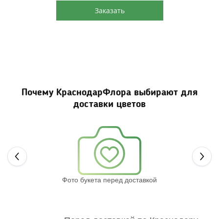
Заказать
Почему КраснодарФлора выбирают для
доставки цветов
Next
Фото букета перед доставкой
Св