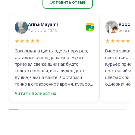
Оставить отзыв
Arina Mayami
Яросл
7 августа 2026
меньше 
★
★
★
★
★
★
★
★
★
★
Заказывала цветы здесь пару раз,
Вчера заказыв
осталась очень довольна! Букет
цветов сестре
приехал свежайший как будто
Курьер приех
только срезали, и выглядел даже
претензий нет.
лучше, чем на сайте. Доставили
цветы были с
точно в оговоренное время, курьер
однозначно.
вежливый, ещё и открытку с тёплыми
Читать полностью
пожеланиями приложили, люблю
места с такими забавными мелочами
приятными. Однозначно буду
заказывать ещё, могу всем
советовать.