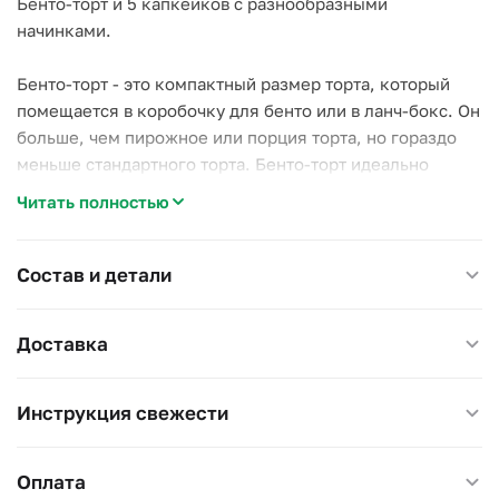
Бенто-торт и 5 капкейков с разнообразными
начинками.
Бенто-торт - это компактный размер торта, который
помещается в коробочку для бенто или в ланч-бокс. Он
больше, чем пирожное или порция торта, но гораздо
меньше стандартного торта. Бенто-торт идеально
подходит для индивидуального угощения или в
Читать полностью
качестве переносного десерта. Упакован в
специальную упаковку с использованием лент, чтобы
придать ему элегантность и легкость транспортировки.
Состав и детали
Доставка
Торт имеет вес около 400 граммов и упакован в
специальную упаковку + капкейки имеею примерный
вес 400-500 граммов. На торте можно сделать любую
Инструкция свежести
надпись(до 15 символов) на ваше усмотрение,
пожалуйста, укажите в примечании. Стандартно торт
Оплата
будет доставлен с надписью "С Днем Рождения!" как на