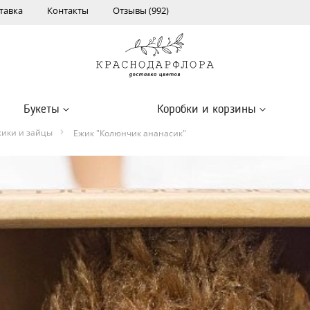
тавка
Контакты
Отзывы (992)
Букеты
Коробки и корзины
жики и зайцы
Ежик "Колюнчик ананасик"