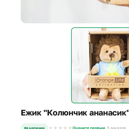
Ежик "Колюнчик ананасик
в наличии
Оцените первым
· 5 заказов