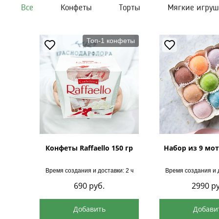
Все
Конфеты
Торты
Мягкие игру
Топ-1 конфеты
Конфеты Raffaello 150 гр
Набор из 9 мот
Время создания и доставки: 2 ч
Время создания и д
690
руб.
2990
ру
Добавить
Добави