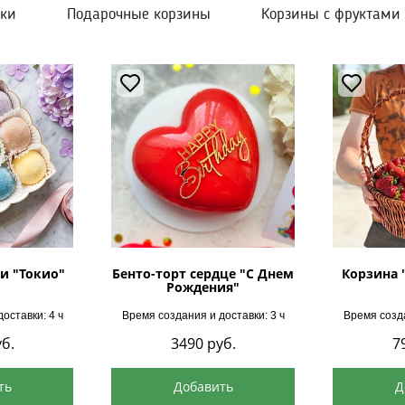
шки
Подарочные корзины
Корзины с фруктами
и "Токио"
Бенто-торт сердце "С Днем
Корзина 
Рождения"
оставки: 4 ч
Время создания и доставки: 3 ч
Время созда
б.
3490
руб.
7
ть
Добавить
Д