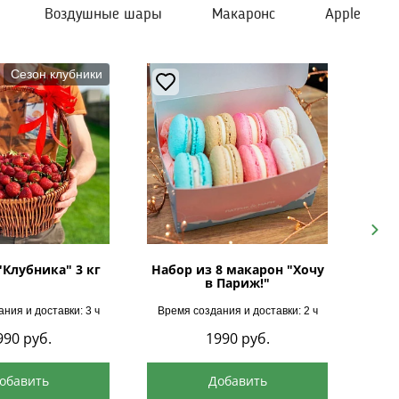
Воздушные шары
Макаронс
Apple
Сезон клубники
Next
"Клубника" 3 кг
Набор из 8 макарон "Хочу
в Париж!"
ния и доставки: 3 ч
Время создания и доставки: 2 ч
Врем
990
руб.
1990
руб.
обавить
Добавить