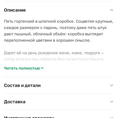
Описание
Пять гортензий в шляпной коробке. Соцветия крупные,
каждое размером с ладонь, поэтому даже пять штук
дают пышный, облачный объём: коробка выглядит
переполненной цветами в хорошем смысле.
Дарят её на день рождения жене, маме, подруге —
когда хочется вау-эффекта без гигантского букета.
Ваза не нужна, композиция готова жить на столе.
Читать полностью
Единственное требование гортензии — вода:
подливайте в губку каждый день, не жалея.
Состав и детали
В шляпной коробке с атласной лентой.
Доставка
Инструкция свежести