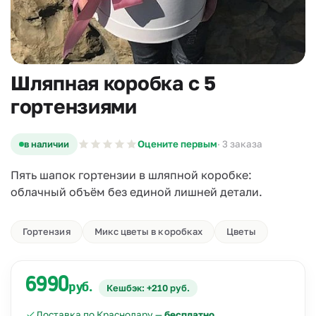
Шляпная коробка с 5
гортензиями
в наличии
Оцените первым
· 3 заказа
Пять шапок гортензии в шляпной коробке:
облачный объём без единой лишней детали.
Гортензия
Микс цветы в коробках
Цветы
6990
руб.
Кешбэк: +210 руб.
Доставка по Краснодару —
бесплатно