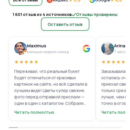
1 601 отзыв из 4 источников
Отзывы проверены
Оставить отзыв
Maximus
Arina 
меньше недели назад
7 август
★
★
★
★
★
★
★
★
★
★
Переживал, что реальный букет
Заказывала ц
будет отличаться от красивых
осталась очень 
картинок на сайте, но всё сделали в
приехал свеж
лучшем виде! Цветы супер свежие,
только срезал
фото перед отправкой прислали —
лучше, чем на
один в один с каталогом. Собрали
точно в огово
быстро, курьер не подвёл. Мужской
вежливый, ещё
Читать полностью
Читать полн
респект за честность и качество!
пожеланиями
Буду обращаться ещё.
места с таки
приятными. О