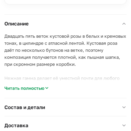
Описание
Двадцать пять веток кустовой розы в белых и кремовых
тонах, в цилиндре с атласной лентой. Кустовая роза
даёт по несколько бутонов на ветке, поэтому
композиция получается плотной, как пышная шапка,
при скромном размере коробки.
Нежная гамма делает её уместной почти для любого
повода: день рождения мамы, коллеги, «спасибо»
Читать полностью
важному человеку.
Внутри влажная губка: чуть воды раз в пару дней, вазы
Состав и детали
и хлопот не нужно.
Доставка
Размер 25×25 см, высота 30 см.