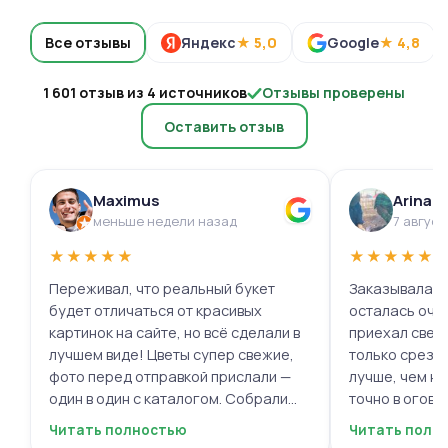
Все отзывы
Яндекс
★ 5,0
Google
★ 4,8
1 601 отзыв из 4 источников
Отзывы проверены
Оставить отзыв
Maximus
Arina 
меньше недели назад
7 август
★
★
★
★
★
★
★
★
★
★
Переживал, что реальный букет
Заказывала ц
будет отличаться от красивых
осталась очень 
картинок на сайте, но всё сделали в
приехал свеж
лучшем виде! Цветы супер свежие,
только срезал
фото перед отправкой прислали —
лучше, чем на
один в один с каталогом. Собрали
точно в огово
быстро, курьер не подвёл. Мужской
вежливый, ещё
Читать полностью
Читать полн
респект за честность и качество!
пожеланиями