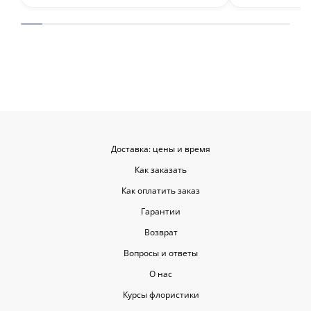
Буду обращаться ещё.
места с таки
приятными. О
заказывать е
советовать.
Доставка: цены и время
Как заказать
Как оплатить заказ
Гарантии
Возврат
Вопросы и ответы
О нас
Курсы флористики