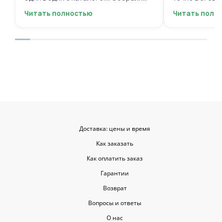
быстро, курьер не подвёл. Мужской
вежливый, ещё
Читать полностью
Читать полн
респект за честность и качество!
пожеланиями
Буду обращаться ещё.
места с таки
приятными. О
заказывать е
советовать.
Доставка: цены и время
Как заказать
Как оплатить заказ
Гарантии
Возврат
Вопросы и ответы
О нас