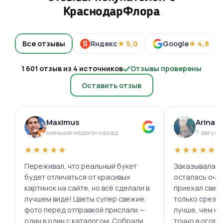
КраснодарФлора
Все отзывы
Яндекс
★ 5,0
Google
★ 4,8
1 601 отзыв из 4 источников
Отзывы проверены
Оставить отзыв
Maximus
Arina 
меньше недели назад
7 август
★
★
★
★
★
★
★
★
★
★
Переживал, что реальный букет
Заказывала ц
будет отличаться от красивых
осталась очень 
картинок на сайте, но всё сделали в
приехал свеж
лучшем виде! Цветы супер свежие,
только срезал
фото перед отправкой прислали —
лучше, чем на
один в один с каталогом. Собрали
точно в огово