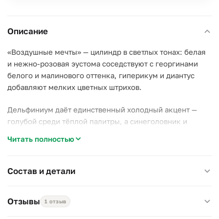
Описание
«Воздушные мечты» — цилиндр в светлых тонах: белая
и нежно-розовая эустома соседствуют с георгинами
белого и малинового оттенка, гиперикум и диантус
добавляют мелких цветных штрихов.
Дельфиниум даёт единственный холодный акцент —
голубой среди тёплой палитры, а синеголовник и
лагурус создают лёгкую, будто размытую кайму по
Читать полностью
краям.
Почему стоит выбрать эту коробку:
Состав и детали
–
Мягкая светлая гамма.
Белый и розовый без резких
переходов — подходит для деликатного подарка;
Отзывы
1 отзыв
–
Контраст георгинов.
Белые и малиновые бутоны
рядом создают лёгкую игру цвета;