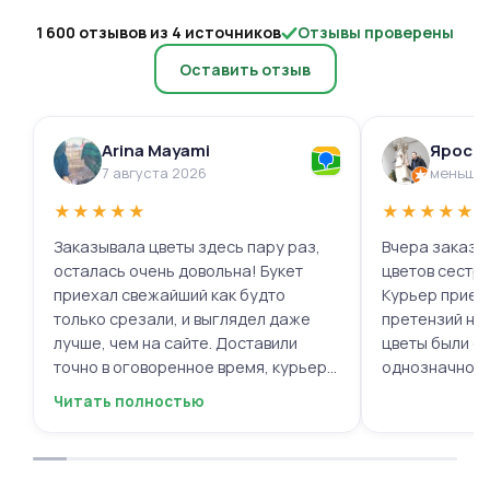
1 600 отзывов из 4 источников
Отзывы проверены
Оставить отзыв
Arina Mayami
Яросл
7 августа 2026
меньше 
★
★
★
★
★
★
★
★
★
★
Заказывала цветы здесь пару раз,
Вчера заказыв
осталась очень довольна! Букет
цветов сестре
приехал свежайший как будто
Курьер приех
только срезали, и выглядел даже
претензий нет.
лучше, чем на сайте. Доставили
цветы были с
точно в оговоренное время, курьер
однозначно.
вежливый, ещё и открытку с тёплыми
Читать полностью
пожеланиями приложили, люблю
места с такими забавными мелочами
приятными. Однозначно буду
заказывать ещё, могу всем