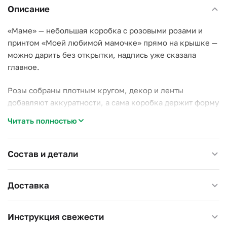
Описание
«Маме» — небольшая коробка с розовыми розами и
принтом «Моей любимой мамочке» прямо на крышке —
можно дарить без открытки, надпись уже сказала
главное.
Розы собраны плотным кругом, декор и ленты
добавляют аккуратности, а сама коробка держит форму
и не мнётся при доставке.
Читать полностью
Почему стоит выбрать эту коробку:
–
Готовое послание.
Принт на крышке экономит время
Состав и детали
на выборе открытки;
–
Классический розовый.
Оттенок подходит маме,
Доставка
бабушке или любой женщине без привязки к возрасту;
–
Компактный формат.
Легко унести одной рукой,
удобно для визита или встречи.
Инструкция свежести