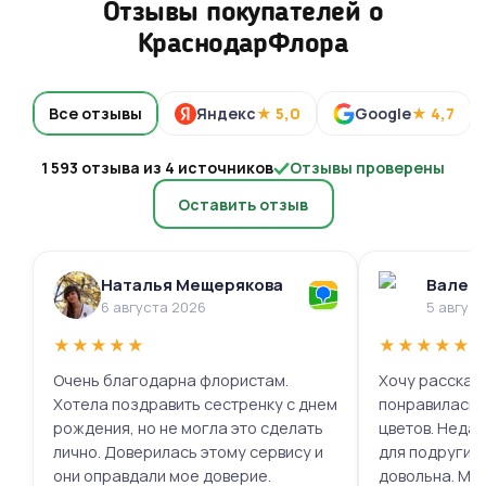
Отзывы покупателей о
КраснодарФлора
Все отзывы
Яндекс
★ 5,0
Google
★ 4,7
1 593 отзыва из 4 источников
Отзывы проверены
Оставить отзыв
Наталья Мещерякова
Валери
6 августа 2026
5 авгус
★
★
★
★
★
★
★
★
★
★
Очень благодарна флористам.
Хочу рассказа
Хотела поздравить сестренку с днем
понравилась 
рождения, но не могла это сделать
цветов. Недав
лично. Доверилась этому сервису и
для подруги, 
они оправдали мое доверие.
довольна. Мне