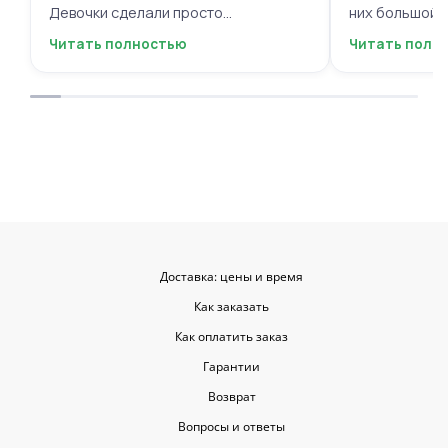
Девочки сделали просто
них большой в
фантастическую цветочную
композиций, 
Читать полностью
Читать полн
композицию, очень нежную и
по своему вку
гармоничную, прислали мне фото
отметить, что
для согласования. Все заботливо
быстрой. Цвет
упаковали и доставили. Очень
срок, что гов
довольна результатом😍
организации р
букеты были у
цветы приеха
красивыми
Доставка: цены и время
Как заказать
Как оплатить заказ
Гарантии
Возврат
Вопросы и ответы