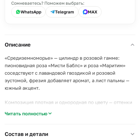
Сомневаетесь? Поможем выбрать:
WhatsApp
Telegram
MAX
Описание
«Средиземноморье» — цилиндр в розовой гамме:
пионовидная роза «Мисти Баблс» и роза «Маритим»
соседствуют с лавандовой гвоздикой и розовой
эустомой, фрезия добавляет аромат, а лист пальмы —
южный акцент.
Композиция плотная и однородная по цвету — оттенки
розового переходят друг в друга без резких границ,
Читать полностью
отсюда и морское, курортное название.
Почему стоит выбрать эту коробку:
Состав и детали
–
Пионовидная роза.
«Мисти Баблс» выглядит