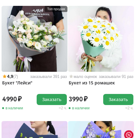
Топ продаж
4,9
(7)
заказывали 391 раз
мало оценок
заказывали 91 раз
Букет "Лейси"
Букет из 15 ромашек
4990
3990
Заказать
Заказать
в наличии
2 ч.
в наличии
2 ч.