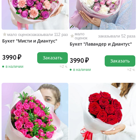
мало
мало оценок
заказывали 112 раз
заказывали 52 раза
оценок
Букет "Мисти и Диантус"
Букет "Лавандер и Диантус"
3990
Заказать
3990
Заказать
в наличии
2 ч.
в наличии
2 ч.