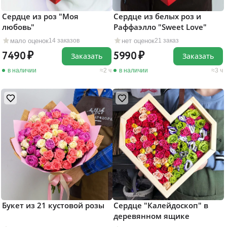
Сердце из роз "Моя
Сердце из белых роз и
любовь"
Раффаэлло "Sweet Love"
мало оценок
нет оценок
14 заказов
21 заказ
7490
5990
Заказать
Заказать
в наличии
2 ч
в наличии
3 ч
Букет из 21 кустовой розы
Сердце "Калейдоскоп" в
деревянном ящике