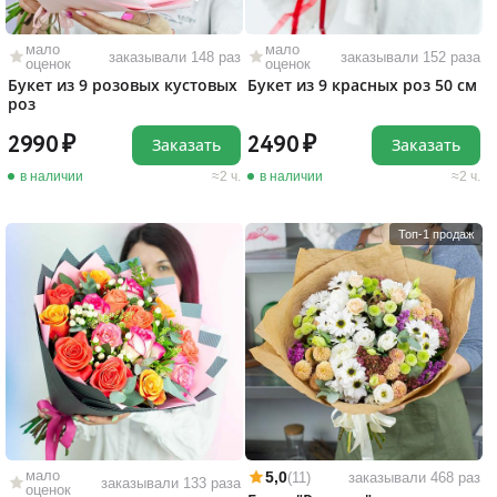
мало
мало
заказывали 148 раз
заказывали 152 раза
оценок
оценок
Букет из 9 розовых кустовых
Букет из 9 красных роз 50 см
роз
2990
2490
Заказать
Заказать
в наличии
2 ч.
в наличии
2 ч.
Топ-1 продаж
мало
5,0
(11)
заказывали 468 раз
заказывали 133 раза
оценок