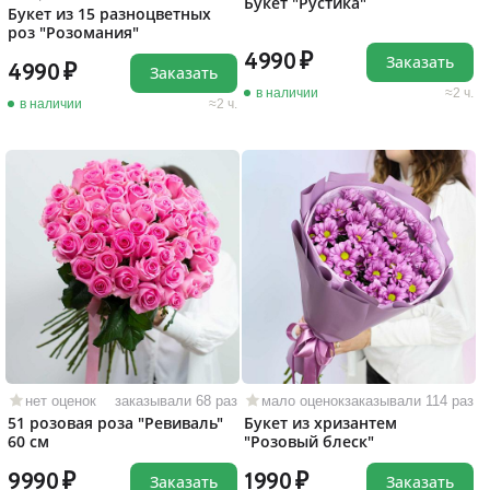
Букет "Рустика"
Букет из 15 разноцветных
роз "Розомания"
4990
Заказать
4990
Заказать
в наличии
2 ч.
в наличии
2 ч.
нет оценок
заказывали 68 раз
мало оценок
заказывали 114 раз
51 розовая роза "Ревиваль"
Букет из хризантем
60 см
"Розовый блеск"
9990
1990
Заказать
Заказать