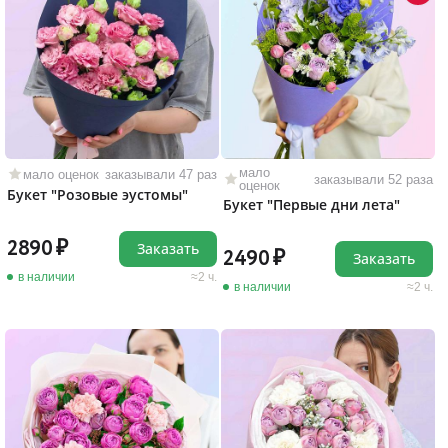
мало
мало оценок
заказывали 47 раз
заказывали 52 раза
оценок
Букет "Розовые эустомы"
Букет "Первые дни лета"
2890
Заказать
2490
Заказать
в наличии
2 ч.
в наличии
2 ч.