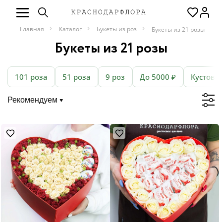
Главная
Каталог
Букеты из роз
Букеты из 21 розы
Букеты из 21 розы
101 роза
51 роза
9 роз
До 5000 ₽
Кустовы
Рекомендуем