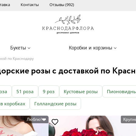
тавка
Контакты
Отзывы (992)
Букеты
Коробки и корзины
вкой по Краснодару
орские розы с доставкой по Крас
оза
51 роза
9 роз
Кустовые розы
Пионовидны
 в коробках
Голландские розы
Люблю!❤️
Крупн