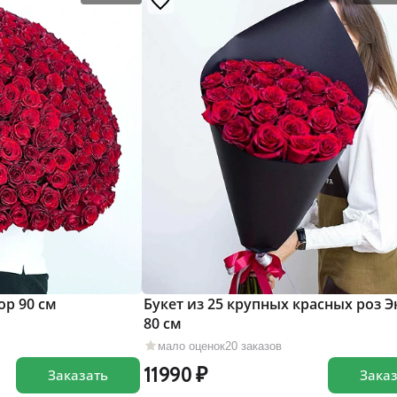
ор 90 см
Букет из 25 крупных красных роз 
80 см
мало оценок
20 заказов
11990
Заказать
Зака