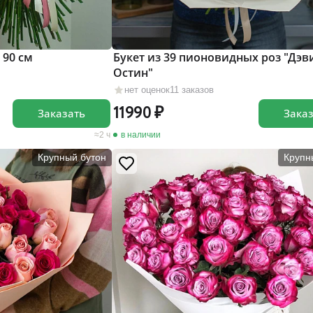
 90 см
Букет из 39 пионовидных роз "Дэв
Остин"
нет оценок
11 заказов
11990
Заказать
Зака
2 ч
в наличии
Крупный бутон
Крупн