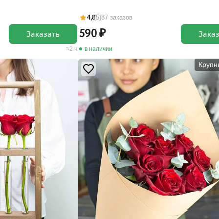
4,8
(5)
87 заказов
590
Заказать
Зака
2 ч
в наличии
Крупн