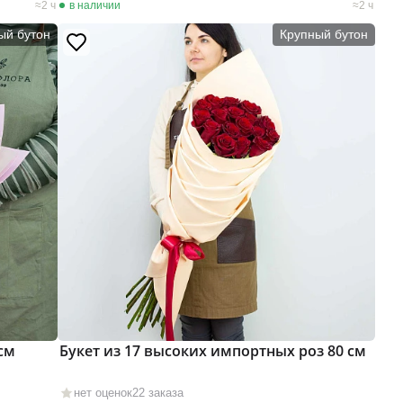
2 ч
в наличии
2 ч
ый бутон
Крупный бутон
см
Букет из 17 высоких импортных роз 80 см
нет оценок
22 заказа