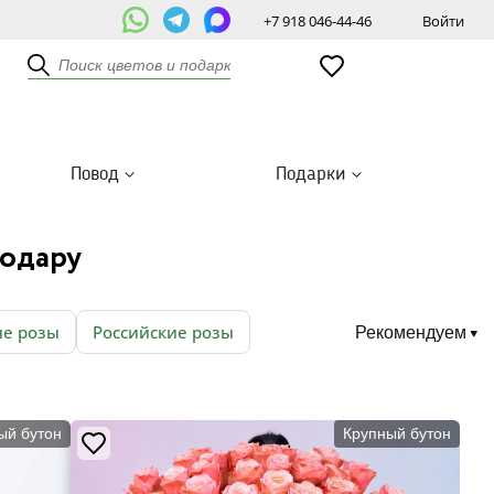
+7 918 046-44-46
Войти
Повод
Подарки
нодару
е розы
Российские розы
Рекомендуем
ый бутон
Крупный бутон