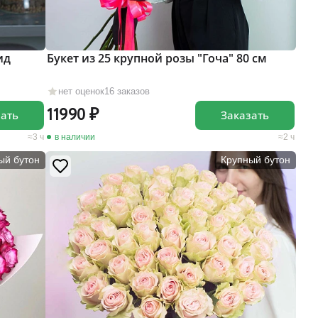
ид
Букет из 25 крупной розы "Гоча" 80 см
нет оценок
16 заказов
11990
зать
Заказать
3 ч
в наличии
2 ч
ый бутон
Крупный бутон