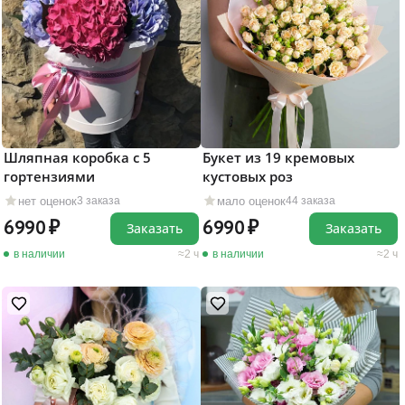
Шляпная коробка с 5
Букет из 19 кремовых
гортензиями
кустовых роз
нет оценок
мало оценок
3 заказа
44 заказа
6990
6990
Заказать
Заказать
в наличии
2 ч
в наличии
2 ч