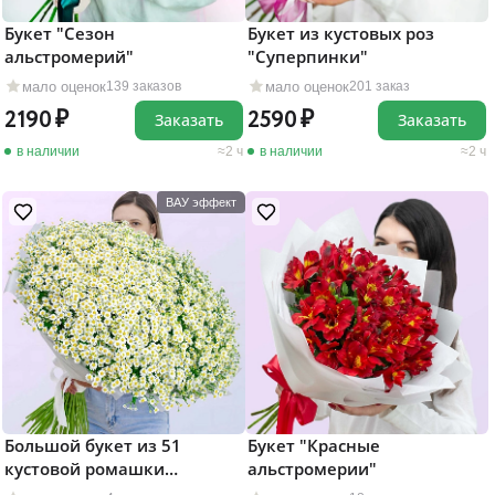
Букет "Сезон
Букет из кустовых роз
альстромерий"
"Суперпинки"
мало оценок
мало оценок
139 заказов
201 заказ
2190
2590
Заказать
Заказать
в наличии
2 ч
в наличии
2 ч
ВАУ эффект
Большой букет из 51
Букет "Красные
кустовой ромашки
альстромерии"
"Матрикария"