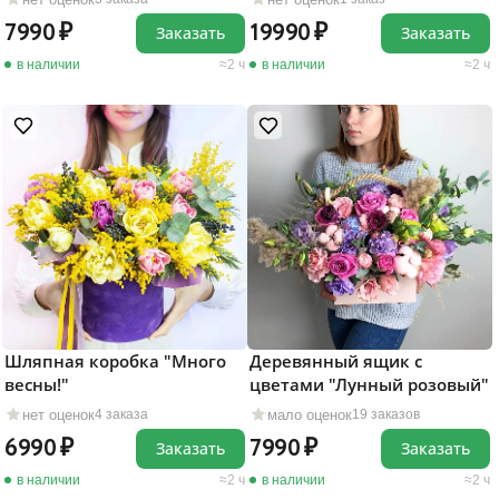
7990
19990
Заказать
Заказать
в наличии
2 ч
в наличии
2 ч
Шляпная коробка "Много
Деревянный ящик с
весны!"
цветами "Лунный розовый"
нет оценок
мало оценок
4 заказа
19 заказов
6990
7990
Заказать
Заказать
в наличии
2 ч
в наличии
2 ч