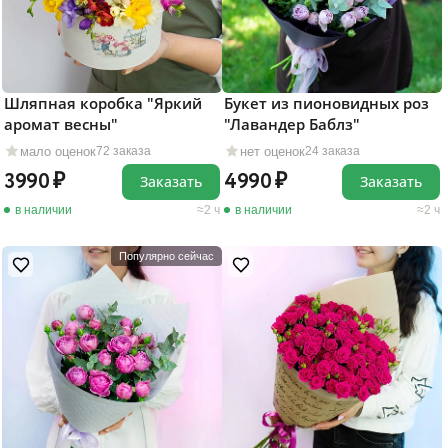
Шляпная коробка "Яркий
Букет из пионовидных роз
аромат весны"
"Лавандер Баблз"
мало оценок
нет оценок
72 заказа
24 заказа
3990
4990
Заказать
Заказать
в наличии
2 ч
в наличии
2 ч
Популярно сейчас