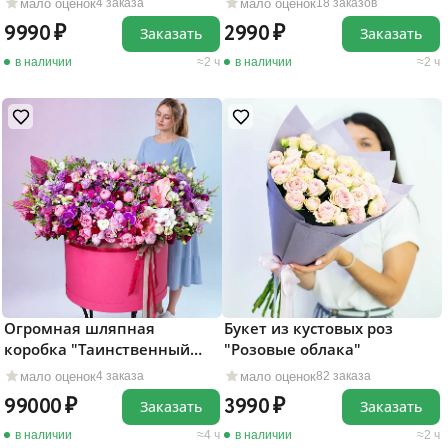
мало оценок
мало оценок
4 заказа
18 заказов
9990
2990
Заказать
Заказать
в наличии
2 ч
в наличии
2 ч
Огромная шляпная
Букет из кустовых роз
коробка "Таинственный
"Розовые облака"
сад"
мало оценок
мало оценок
4 заказа
82 заказа
99000
3990
Заказать
Заказать
в наличии
4 ч
в наличии
2 ч