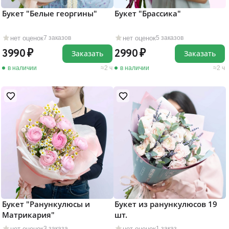
Букет "Белые георгины"
Букет "Брассика"
нет оценок
нет оценок
7 заказов
5 заказов
3990
2990
Заказать
Заказать
в наличии
2 ч
в наличии
2 ч
Букет "Ранункулюсы и
Букет из ранункулюсов 19
Матрикария"
шт.
нет оценок
нет оценок
3 заказа
1 заказ