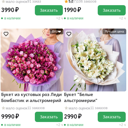
мало оценок
91 заказ
5,0
(7)
106 заказов
3990
1990
Заказать
Заказать
в наличии
2 ч
в наличии
2 ч
ВАУ❤️
Лучшая цена
Букет "Белые
Букет из кустовых роз Леди
альстромерии"
Бомбастик и альстромерий
мало оценок
мало оценок
11 заказов
11 заказов
2990
9990
Заказать
Заказать
в наличии
2 ч
в наличии
2 ч