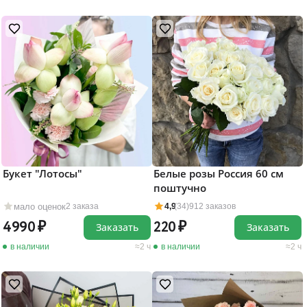
Букет "Лотосы"
Белые розы Россия 60 см
поштучно
мало оценок
2 заказа
4,9
(34)
912 заказов
4990
220
Заказать
Заказать
в наличии
2 ч
в наличии
2 ч