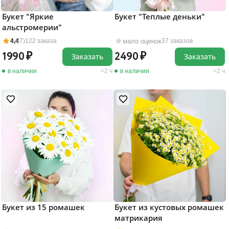
Букет "Яркие
Букет "Теплые деньки"
альстромерии"
мало оценок
4,4
(7)
122 заказа
37 заказов
1990
2490
Заказать
Заказать
в наличии
2 ч
в наличии
2 ч
Букет из 15 ромашек
Букет из кустовых ромашек
матрикария