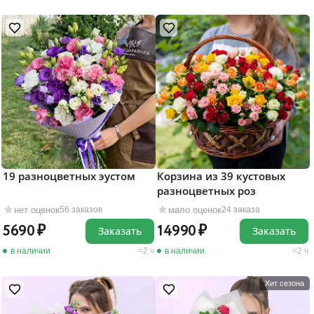
19 разноцветных эустом
Корзина из 39 кустовых
разноцветных роз
нет оценок
мало оценок
56 заказов
24 заказа
5690
14990
Заказать
Заказать
в наличии
2 ч
в наличии
2 ч
Хит сезона