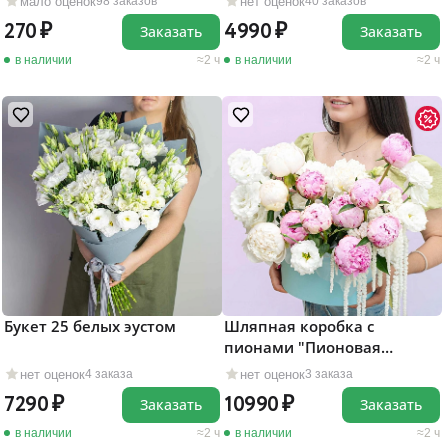
мало оценок
нет оценок
98 заказов
40 заказов
270
4990
Заказать
Заказать
в наличии
2 ч
в наличии
2 ч
Букет 25 белых эустом
Шляпная коробка с
пионами "Пионовая
страсть"
нет оценок
нет оценок
4 заказа
3 заказа
7290
10990
Заказать
Заказать
в наличии
2 ч
в наличии
2 ч