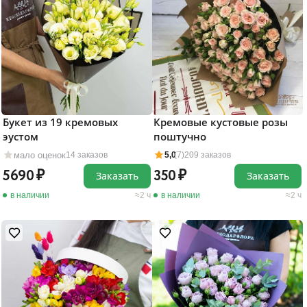
Букет из 19 кремовых
Кремовые кустовые розы
эустом
поштучно
мало оценок
14 заказов
5,0
(7)
209 заказов
5690
350
Заказать
Заказать
в наличии
2 ч
в наличии
2 ч