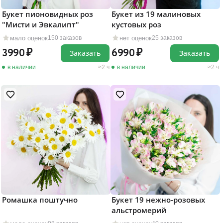
Букет пионовидных роз
Букет из 19 малиновых
"Мисти и Эвкалипт"
кустовых роз
мало оценок
нет оценок
150 заказов
25 заказов
3990
6990
Заказать
Заказать
в наличии
2 ч
в наличии
2 ч
Ромашка поштучно
Букет 19 нежно-розовых
альстромерий