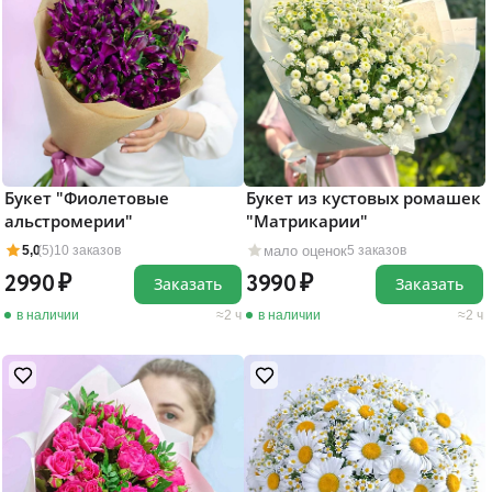
Букет "Фиолетовые
Букет из кустовых ромашек
альстромерии"
"Матрикарии"
мало оценок
5,0
(5)
10 заказов
5 заказов
2990
3990
Заказать
Заказать
в наличии
2 ч
в наличии
2 ч