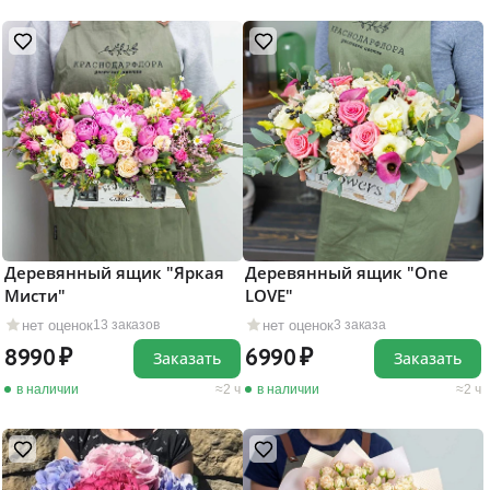
Деревянный ящик "Яркая
Деревянный ящик "One
Мисти"
LOVE"
нет оценок
нет оценок
13 заказов
3 заказа
8990
6990
Заказать
Заказать
в наличии
2 ч
в наличии
2 ч