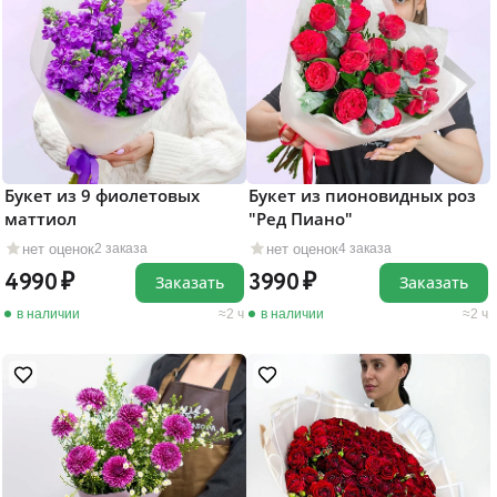
Букет из 9 фиолетовых
Букет из пионовидных роз
маттиол
"Ред Пиано"
нет оценок
нет оценок
2 заказа
4 заказа
4990
3990
Заказать
Заказать
в наличии
2 ч
в наличии
2 ч