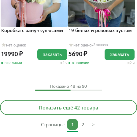
Коробка с ранункулюсами
19 белых и розовых эустом
нет оценок
нет оценок
3 заказа
19990
5690
Заказать
Заказать
в наличии
2 ч
в наличии
2 ч
Показано
48
из 90
Показать ещё 42 товара
Страницы:
1
2
>