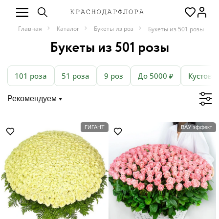
Главная
Каталог
Букеты из роз
Букеты из 501 розы
Букеты из 501 розы
101 роза
51 роза
9 роз
До 5000 ₽
Кустовы
Рекомендуем
ГИГАНТ
ВАУ эффект