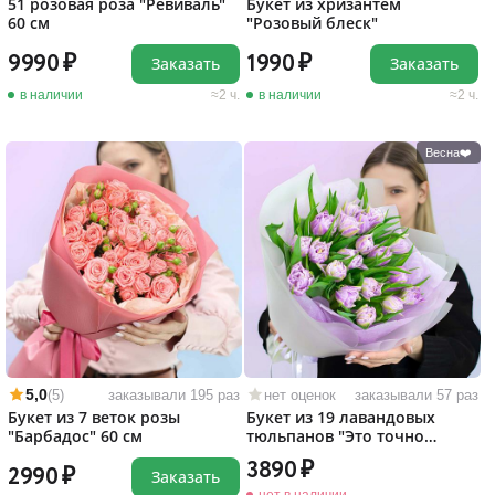
51 розовая роза "Ревиваль"
Букет из хризантем
60 см
"Розовый блеск"
9990
1990
Заказать
Заказать
в наличии
2 ч.
в наличии
2 ч.
Весна❤️
5,0
(5)
заказывали 195 раз
нет оценок
заказывали 57 раз
Букет из 7 веток розы
Букет из 19 лавандовых
"Барбадос" 60 см
тюльпанов "Это точно
любовь!"
3890
2990
Заказать