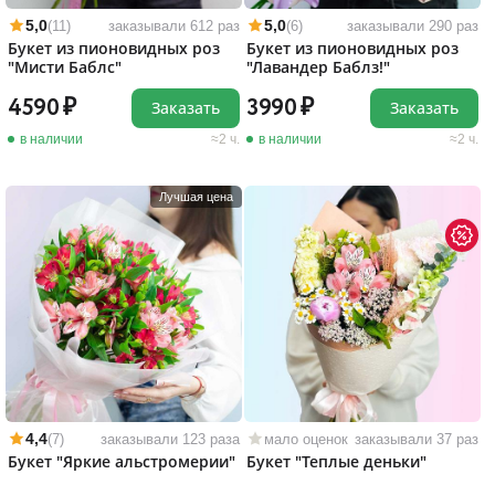
5,0
5,0
(11)
заказывали 612 раз
(6)
заказывали 290 раз
Букет из пионовидных роз
Букет из пионовидных роз
"Мисти Баблс"
"Лавандер Баблз!"
4590
3990
Заказать
Заказать
в наличии
2 ч.
в наличии
2 ч.
Лучшая цена
4,4
(7)
заказывали 123 раза
мало оценок
заказывали 37 раз
Букет "Яркие альстромерии"
Букет "Теплые деньки"