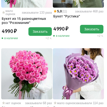
мало
5,0
(11)
заказывали 468 раз
заказывали 133 раза
оценок
Букет "Рустика"
Букет из 15 разноцветных
роз "Розомания"
4990
Заказать
4990
Заказать
в наличии
2 ч.
в наличии
2 ч.
нет оценок
заказывали 68 раз
мало оценок
заказывали 114 раз