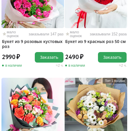
мало
мало
заказывали 147 раз
заказывали 152 раза
оценок
оценок
Букет из 9 розовых кустовых
Букет из 9 красных роз 50 см
роз
2990
2490
Заказать
Заказать
в наличии
2 ч.
в наличии
2 ч.
Топ-1 продаж