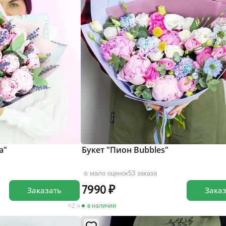
а"
Букет "Пион Bubbles"
мало оценок
53 заказа
7990
Заказать
Зака
2 ч
в наличии