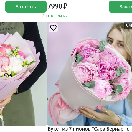
7990
Заказать
Зака
2 ч
в наличии
Су
Букет из 7 пионов "Сара Бернар" с