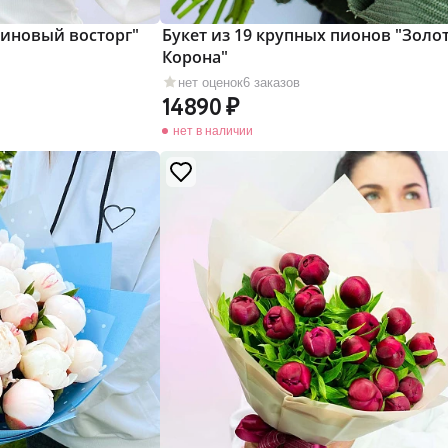
линовый восторг"
Букет из 19 крупных пионов "Золо
Корона"
нет оценок
6 заказов
14890
нет в наличии