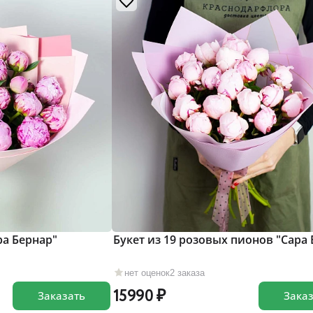
ра Бернар"
Букет из 19 розовых пионов "Сара 
нет оценок
2 заказа
15990
Заказать
Зака