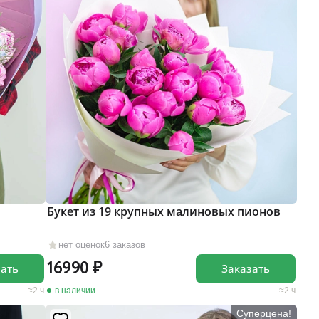
Букет из 19 крупных малиновых пионов
нет оценок
6 заказов
16990
зать
Заказать
2 ч
в наличии
2 ч
Суперцена!