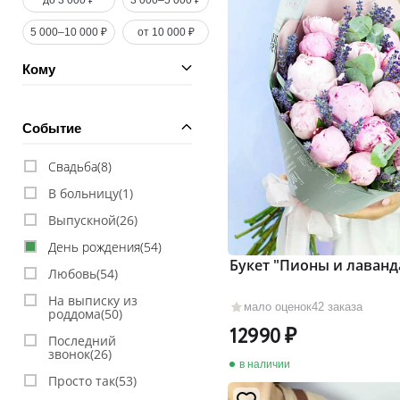
до 3 000 ₽
3 000–5 000 ₽
5 000–10 000 ₽
от 10 000 ₽
Кому
Событие
Свадьба(
8
)
В больницу(
1
)
Выпускной(
26
)
День рождения(
54
)
Букет "Пионы и лаванд
Любовь(
54
)
На выписку из
мало оценок
42 заказа
роддома(
50
)
12990
Последний
звонок(
26
)
в наличии
Просто так(
53
)