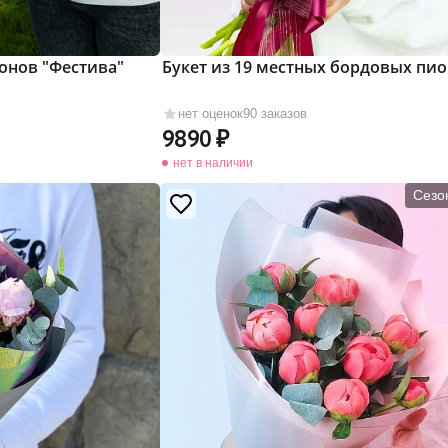
ионов "Фестива"
Букет из 19 местных бордовых пи
нет оценок
90 заказов
9890
нет в наличии
Сезо