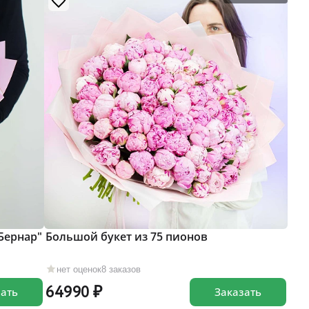
Бернар"
Большой букет из 75 пионов
нет оценок
8 заказов
64990
зать
Заказать