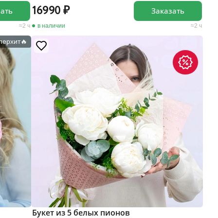
16990
зать
Заказать
2 ч
в наличии
2 ч
перхит🔥
Букет из 5 белых пионов