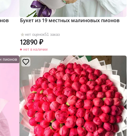
онов
Букет из 19 местных малиновых пионов
нет оценок
51 заказ
12890
нет в наличии
н пионов