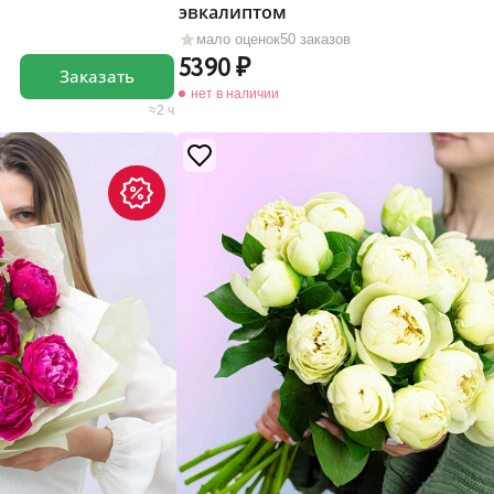
эвкалиптом
мало оценок
50 заказов
5390
Заказать
нет в наличии
2 ч