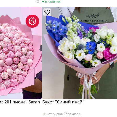
2 ч
в наличии
з 201 пиона "Sarah
Букет "Синий иней"
нет оценок
27 заказов