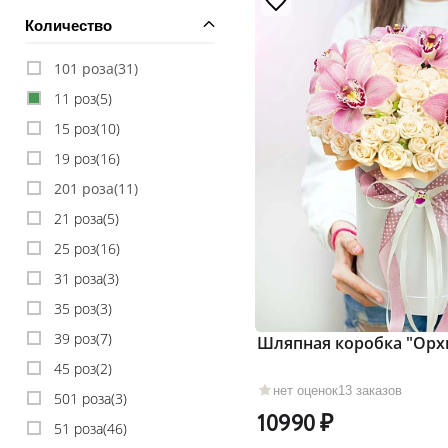
Количество
101 роза(
31
)
11 роз(
5
)
15 роз(
10
)
19 роз(
16
)
201 роза(
11
)
21 роза(
5
)
25 роз(
16
)
31 роза(
3
)
35 роз(
3
)
39 роз(
7
)
Шляпная коробка "Орх
45 роз(
2
)
нет оценок
13 заказов
501 роза(
3
)
10990
51 роза(
46
)