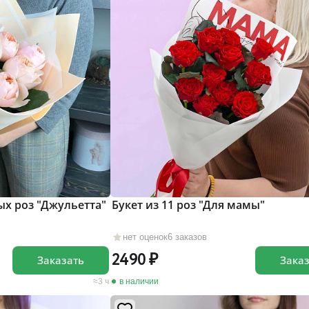
ых роз "Джульетта"
Букет из 11 роз "Для мамы"
нет оценок
6 заказов
2490
Заказать
Зака
3 ч
в наличии