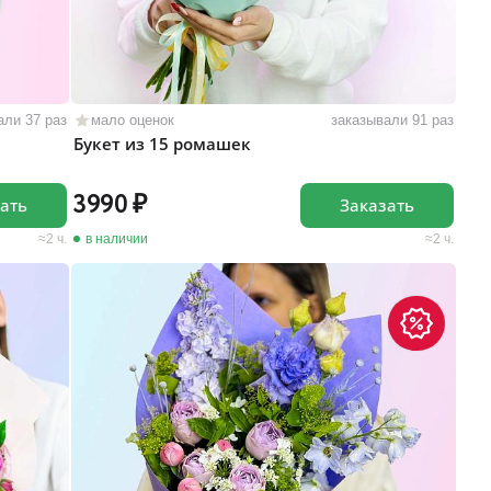
али 37 раз
мало оценок
заказывали 91 раз
Букет из 15 ромашек
3990
ать
Заказать
2 ч.
в наличии
2 ч.