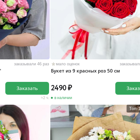
заказывали 46 раз
мало оценок
заказывал
"
Букет из 9 красных роз 50 см
2490
Заказать
Заказ
2 ч.
в наличии
Топ-