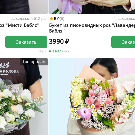
5,0
заказывали 612 раз
(6)
заказыва
оз "Мисти Баблс"
Букет из пионовидных роз "Лаванде
Баблз!"
3990
Заказать
Заказ
2 ч.
в наличии
Топ продаж