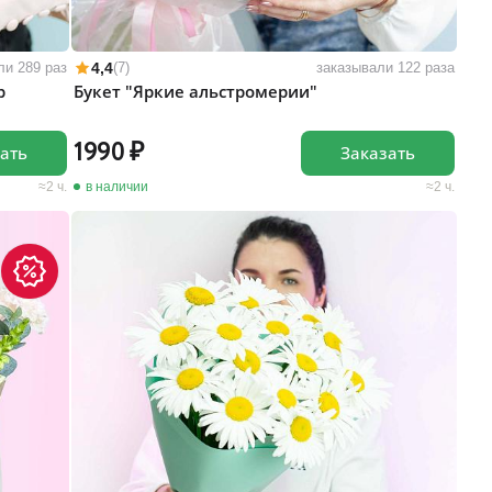
4,4
ли 289 раз
(7)
заказывали 122 раза
р
Букет "Яркие альстромерии"
1990
ать
Заказать
2 ч.
в наличии
2 ч.