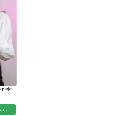
 крафт
зать