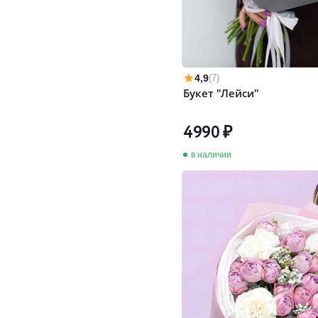
4,9
(7)
Букет "Лейси"
4990
в наличии