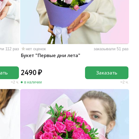
ли 112 раз
нет оценок
заказывали 51 раз
Букет "Первые дни лета"
2490
ать
Заказать
2 ч.
в наличии
2 ч.