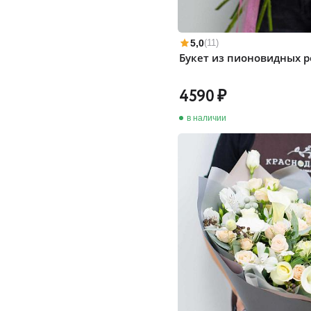
5,0
(11)
Букет из пионовидных р
4590
в наличии