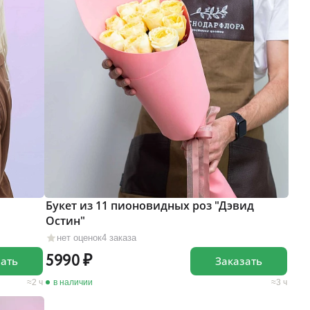
Букет из 11 пионовидных роз "Дэвид
Остин"
нет оценок
4 заказа
5990
зать
Заказать
2 ч
в наличии
3 ч