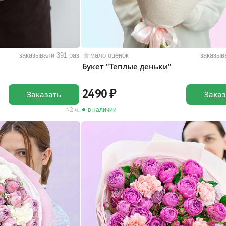
заказывали 391 раз
мало оценок
заказыв
Букет "Теплые деньки"
2490
Заказать
Заказ
2 ч.
в наличии