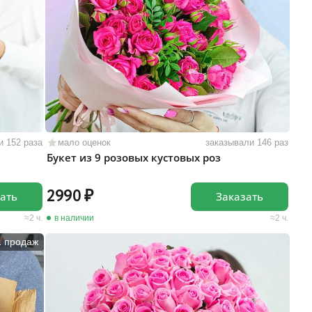
и 152 раза
мало оценок
заказывали 146 раз
Букет из 9 розовых кустовых роз
2990
ать
Заказать
2 ч.
в наличии
2 ч.
1 продаж