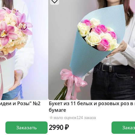
идеи и Розы" №2
Букет из 11 белых и розовых роз в
бумаге
мало оценок
124 заказа
2990
Заказать
Зака