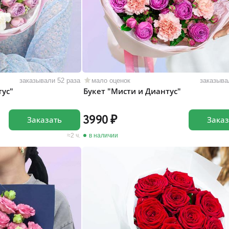
заказывали 52 раза
мало оценок
заказыва
тус"
Букет "Мисти и Диантус"
3990
Заказать
Заказ
2 ч.
в наличии