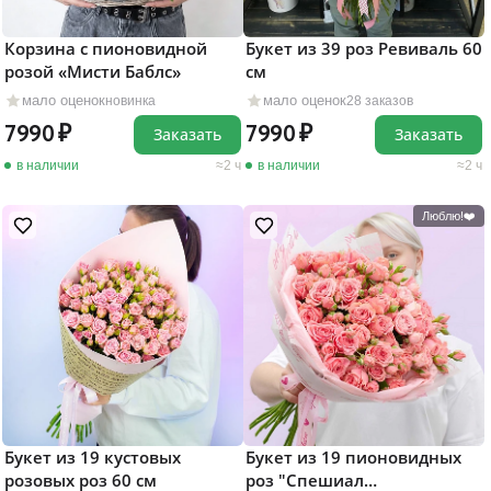
Корзина с пионовидной
Букет из 39 роз Ревиваль 60
розой «Мисти Баблс»
см
мало оценок
мало оценок
новинка
28 заказов
7990
7990
Заказать
Заказать
в наличии
2 ч
в наличии
2 ч
Люблю!❤️
Букет из 19 кустовых
Букет из 19 пионовидных
розовых роз 60 см
роз "Спешиал