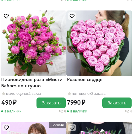
Пионовидная роза «Мисти
Розовое сердце
Баблс» поштучно
мало оценок
нет оценок
1 заказ
2 заказа
490
7990
Заказать
Заказать
в наличии
2 ч
в наличии
2 ч
Весна❤️