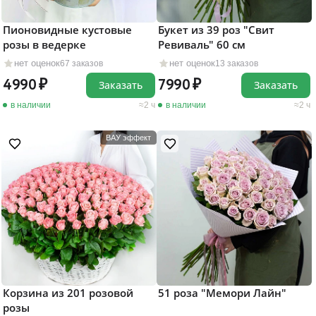
Пионовидные кустовые
Букет из 39 роз "Свит
розы в ведерке
Ревиваль" 60 см
нет оценок
нет оценок
67 заказов
13 заказов
4990
7990
Заказать
Заказать
в наличии
2 ч
в наличии
2 ч
ВАУ эффект
Корзина из 201 розовой
51 роза "Мемори Лайн"
розы