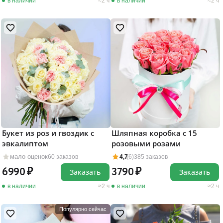
в наличии
2 ч
в наличии
2 ч
Букет из роз и гвоздик с
Шляпная коробка с 15
эвкалиптом
розовыми розами
мало оценок
60 заказов
4,7
(6)
385 заказов
6990
3790
Заказать
Заказать
в наличии
2 ч
в наличии
2 ч
Популярно сейчас