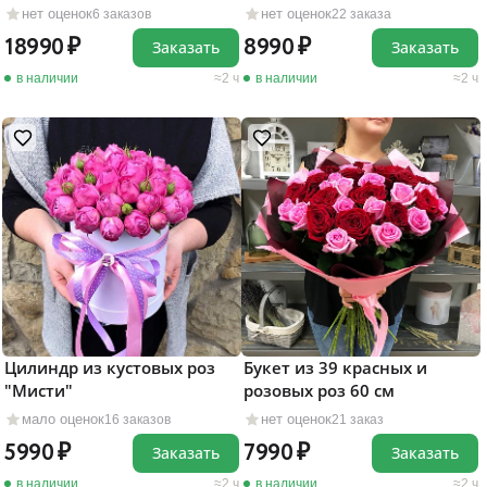
коробке
нет оценок
нет оценок
6 заказов
22 заказа
18990
8990
Заказать
Заказать
в наличии
2 ч
в наличии
2 ч
Цилиндр из кустовых роз
Букет из 39 красных и
"Мисти"
розовых роз 60 см
мало оценок
нет оценок
16 заказов
21 заказ
5990
7990
Заказать
Заказать
в наличии
2 ч
в наличии
2 ч