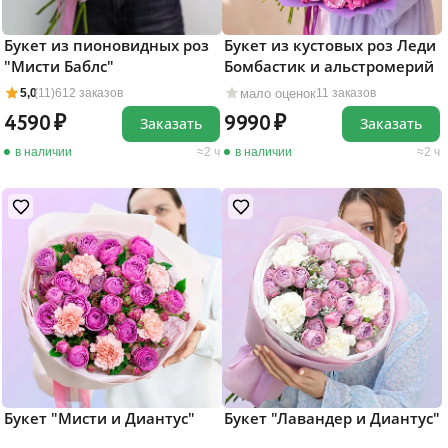
Букет из пионовидных роз
Букет из кустовых роз Леди
"Мисти Баблс"
Бомбастик и альстромерий
мало оценок
5,0
(11)
612 заказов
11 заказов
4590
9990
Заказать
Заказать
в наличии
2 ч
в наличии
2 ч
Букет "Мисти и Диантус"
Букет "Лавандер и Диантус"