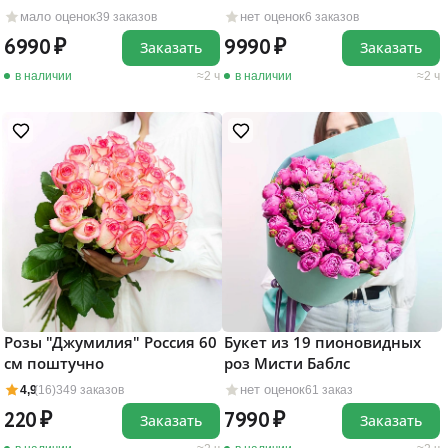
Дайменшенс"
мало оценок
нет оценок
39 заказов
6 заказов
6990
9990
Заказать
Заказать
в наличии
2 ч
в наличии
2 ч
Розы "Джумилия" Россия 60
Букет из 19 пионовидных
см поштучно
роз Мисти Баблс
нет оценок
4,9
(16)
349 заказов
61 заказ
220
7990
Заказать
Заказать