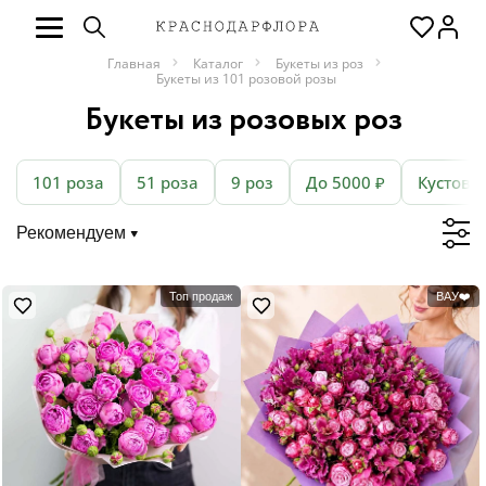
Главная
Каталог
Букеты из роз
Букеты из 101 розовой розы
Букеты из розовых роз
101 роза
51 роза
9 роз
До 5000 ₽
Кустовы
Рекомендуем
Топ продаж
ВАУ❤️