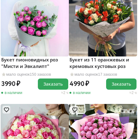
Букет пионовидных роз
Букет из 11 оранжевых и
"Мисти и Эвкалипт"
кремовых кустовых роз
мало оценок
мало оценок
150 заказов
17 заказов
3990
4990
Заказать
Заказать
в наличии
2 ч
в наличии
2 ч