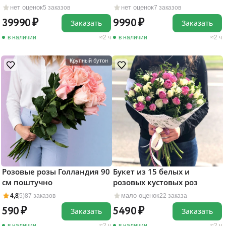
нет оценок
нет оценок
5 заказов
7 заказов
39990
9990
Заказать
Заказать
в наличии
2 ч
в наличии
2 ч
Крупный бутон
Розовые розы Голландия 90
Букет из 15 белых и
см поштучно
розовых кустовых роз
мало оценок
4,8
(5)
87 заказов
22 заказа
590
5490
Заказать
Заказать
в наличии
2 ч
в наличии
2 ч