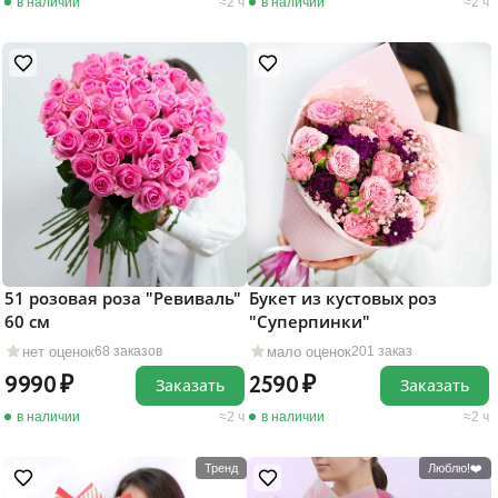
в наличии
2 ч
в наличии
2 ч
51 розовая роза "Ревиваль"
Букет из кустовых роз
60 см
"Суперпинки"
нет оценок
мало оценок
68 заказов
201 заказ
9990
2590
Заказать
Заказать
в наличии
2 ч
в наличии
2 ч
Тренд
Люблю!❤️