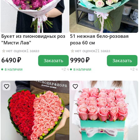
Букет из пионовидных роз
51 нежная бело-розовая
"Мисти Лав"
роза 60 см
нет оценок
нет оценок
1 заказ
21 заказ
6490
9990
Заказать
Заказать
в наличии
2 ч
в наличии
2 ч