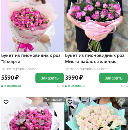
Букет из пионовидных роз
Букет из пионовидных роз
"8 марта"
Мисти Баблс с зеленью
нет оценок
мало оценок
2 заказа
26 заказов
5590
3990
Заказать
Заказать
в наличии
2 ч
в наличии
2 ч
Топ продаж