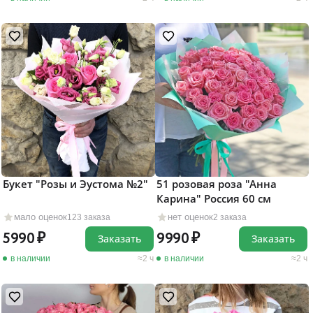
Букет "Розы и Эустома №2"
51 розовая роза "Анна
Карина" Россия 60 см
мало оценок
нет оценок
123 заказа
2 заказа
5990
9990
Заказать
Заказать
в наличии
2 ч
в наличии
2 ч