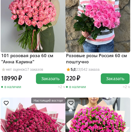
101 розовая роза 60 см
Розовые розы Россия 60 см
"Анна Карина"
поштучно
нет оценок
17 заказов
5,0
(23)
542 заказа
18990
220
Заказать
Заказать
в наличии
2 ч
в наличии
2 ч
Настоящий восторг