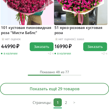
101 кустовая пионовидная
51 ярко-розовая кустовая
роза "Мисти Баблс"
роза
нет оценок
нет оценок
1 заказ
44990
16990
Заказать
Заказать
в наличии
2 ч
в наличии
2 ч
Показано
48
из 77
Показать ещё 29 товаров
Страницы:
1
2
>