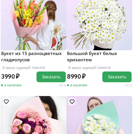
Букет из 15 разноцветных
Большой букет белых
гладиолусов
хризантем
мало оценок
мало оценок
5 заказов
9 заказов
3990
8990
Заказать
Заказать
в наличии
2 ч
в наличии
2 ч