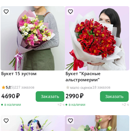
Букет 15 эустом
Букет "Красные
альстромерии"
мало оценок
5,0
(5)
227 заказов
18 заказов
4690
2990
Заказать
Заказать
в наличии
2 ч
в наличии
2 ч