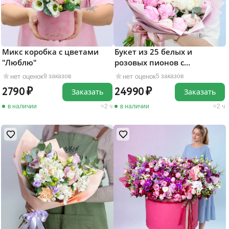
Микс коробка с цветами
Букет из 25 белых и
"Люблю"
розовых пионов с
эвкалиптом
нет оценок
нет оценок
9 заказов
5 заказов
2790
24990
Заказать
Заказать
в наличии
2 ч
в наличии
2 ч