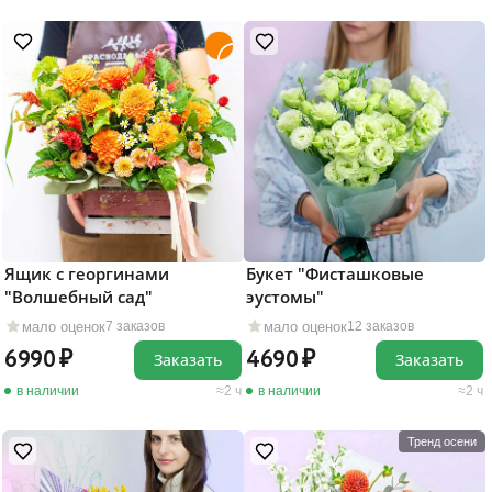
Ящик с георгинами
Букет "Фисташковые
"Волшебный сад"
эустомы"
мало оценок
мало оценок
7 заказов
12 заказов
6990
4690
Заказать
Заказать
в наличии
2 ч
в наличии
2 ч
Тренд осени