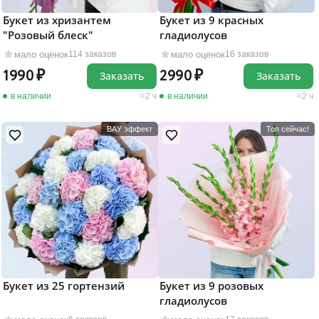
Букет из хризантем
Букет из 9 красных
"Розовый блеск"
гладиолусов
мало оценок
мало оценок
114 заказов
16 заказов
1990
2990
Заказать
Заказать
в наличии
2 ч
в наличии
2 ч
ВАУ эффект
Топ сейчас!
Букет из 25 гортензий
Букет из 9 розовых
гладиолусов