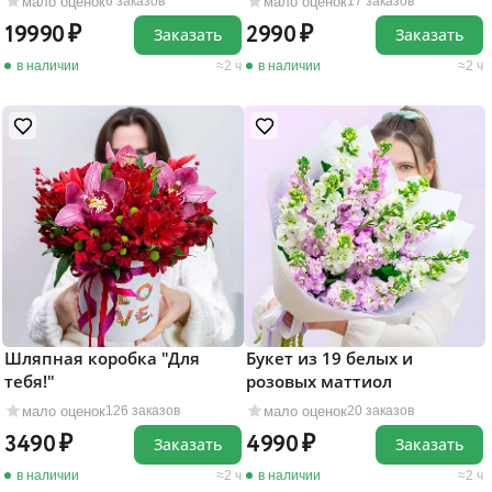
мало оценок
мало оценок
6 заказов
17 заказов
19990
2990
Заказать
Заказать
в наличии
2 ч
в наличии
2 ч
Шляпная коробка "Для
Букет из 19 белых и
тебя!"
розовых маттиол
мало оценок
мало оценок
126 заказов
20 заказов
3490
4990
Заказать
Заказать
в наличии
2 ч
в наличии
2 ч