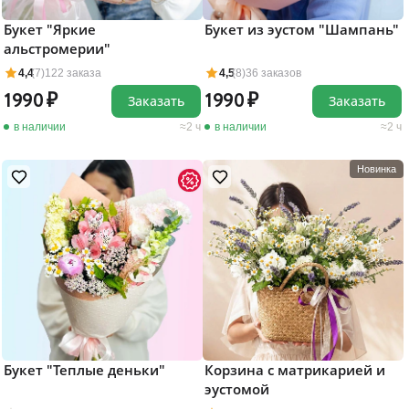
Букет "Яркие
Букет из эустом "Шампань"
альстромерии"
4,4
(7)
122 заказа
4,5
(8)
36 заказов
1990
1990
Заказать
Заказать
в наличии
2 ч
в наличии
2 ч
Новинка
Букет "Теплые деньки"
Корзина с матрикарией и
эустомой