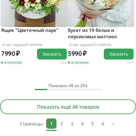
Ящик "Цветочный парк"
Букет из 19 белых и
персиковых маттиол
нет оценок
нет оценок
8 заказов
19 заказов
7990
5990
Заказать
Заказать
в наличии
2 ч
в наличии
2 ч
Показано
48
из 254
Показать ещё 48 товаров
Страницы:
1
2
3
4
5
6
>