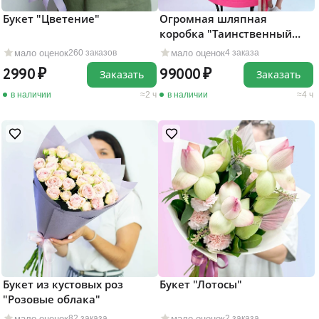
Букет "Цветение"
Огромная шляпная
коробка "Таинственный
сад"
мало оценок
мало оценок
260 заказов
4 заказа
2990
99000
Заказать
Заказать
в наличии
2 ч
в наличии
4 ч
Букет из кустовых роз
Букет "Лотосы"
"Розовые облака"
мало оценок
мало оценок
82 заказа
2 заказа