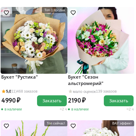
Топ-1 продаж
Букет "Рустика"
Букет "Сезон
альстромерий"
мало оценок
5,0
(11)
468 заказов
139 заказов
4990
2190
Заказать
Заказать
в наличии
2 ч
в наличии
2 ч
Топ сейчас!
ВАУ эффект