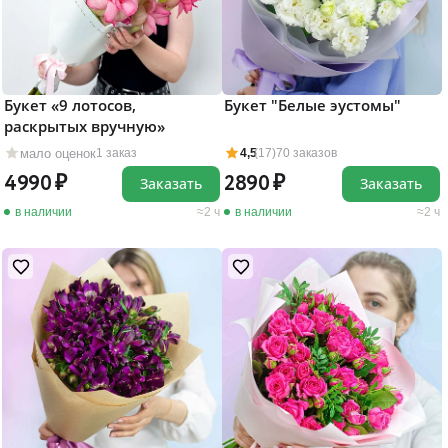
Букет «9 лотосов,
Букет "Белые эустомы"
раскрытых вручную»
мало оценок
1 заказ
4,5
(17)
70 заказов
4990
2890
Заказать
Заказать
в наличии
2 ч
в наличии
2 ч