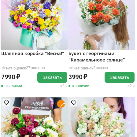
Шляпная коробка "Весна!"
Букет с георгинами
"Карамельноое солнце"
нет оценок
нет оценок
27 заказов
2 заказа
7990
3990
Заказать
Заказать
в наличии
2 ч
в наличии
2 ч