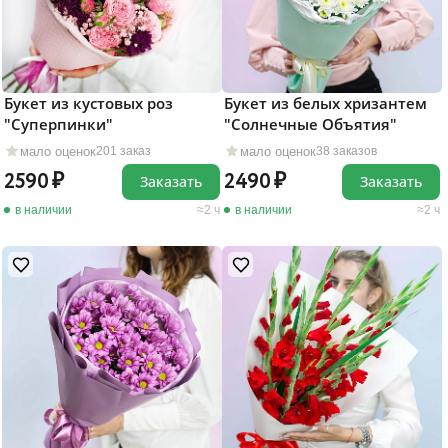
Букет из кустовых роз
Букет из белых хризантем
"Суперпинки"
"Солнечные Объятия"
мало оценок
мало оценок
201 заказ
38 заказов
2590
2490
Заказать
Заказать
в наличии
2 ч
в наличии
2 ч