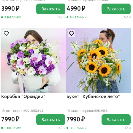
3990
4990
Заказать
Заказать
в наличии
2 ч
в наличии
2 ч
Коробка "Орхидеи"
Букет "Кубанское лето"
нет оценок
мало оценок
66 заказов
новинка
7990
7990
Заказать
Заказать
в наличии
2 ч
в наличии
2 ч