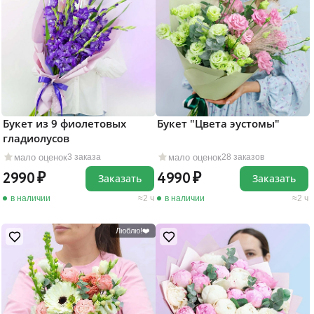
Букет из 9 фиолетовых
Букет "Цвета эустомы"
гладиолусов
мало оценок
мало оценок
3 заказа
28 заказов
2990
4990
Заказать
Заказать
в наличии
2 ч
в наличии
2 ч
Люблю!❤️