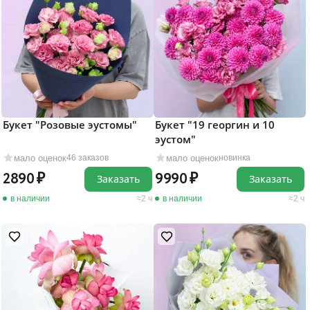
Букет "Розовые эустомы"
Букет "19 георгин и 10
эустом"
мало оценок
мало оценок
46 заказов
новинка
2890
9990
Заказать
Заказать
в наличии
2 ч
в наличии
2 ч