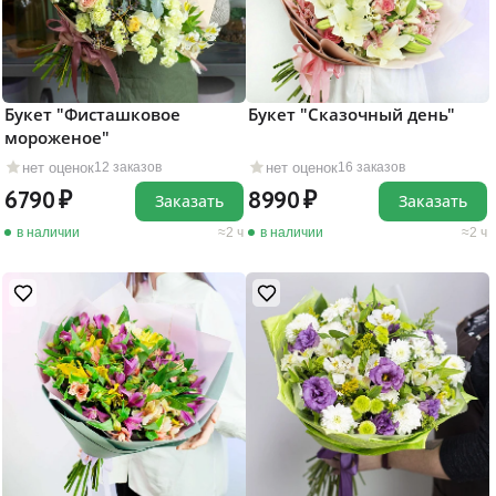
Букет "Фисташковое
Букет "Сказочный день"
мороженое"
нет оценок
нет оценок
12 заказов
16 заказов
6790
8990
Заказать
Заказать
в наличии
2 ч
в наличии
2 ч