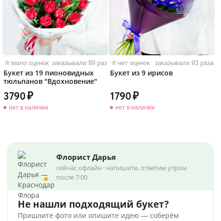
мало оценок
заказывали 89 раз
нет оценок
заказывали 93 раза
Букет из 19 пионовидных
Букет из 9 ирисов
тюльпанов "Вдохновение"
3790
1790
нет в наличии
нет в наличии
Флорист Дарья
сейчас офлайн · напишите, ответим утром
после 7:00
Не нашли подходящий букет?
Пришлите фото или опишите идею — соберём