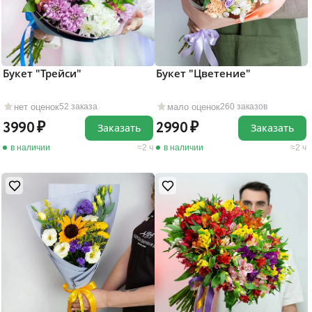
Букет "Трейси"
Букет "Цветение"
нет оценок
мало оценок
52 заказа
260 заказов
3990
2990
Заказать
Заказать
в наличии
2 ч
в наличии
2 ч