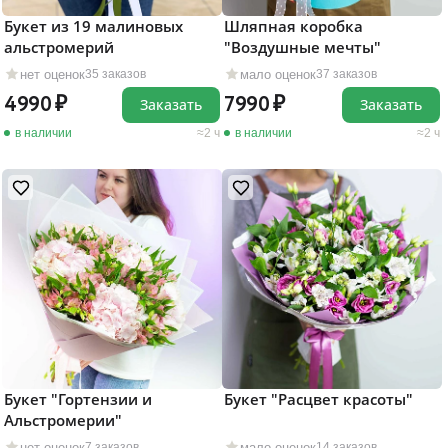
Букет из 19 малиновых
Шляпная коробка
альстромерий
"Воздушные мечты"
нет оценок
мало оценок
35 заказов
37 заказов
4990
7990
Заказать
Заказать
в наличии
2 ч
в наличии
2 ч
Букет "Гортензии и
Букет "Расцвет красоты"
Альстромерии"
нет оценок
мало оценок
7 заказов
14 заказов