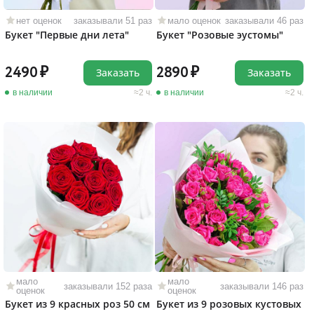
нет оценок
заказывали 51 раз
мало оценок
заказывали 46 раз
Букет "Первые дни лета"
Букет "Розовые эустомы"
2490
2890
Заказать
Заказать
в наличии
2 ч.
в наличии
2 ч.
мало
мало
заказывали 152 раза
заказывали 146 раз
оценок
оценок
Букет из 9 красных роз 50 см
Букет из 9 розовых кустовых