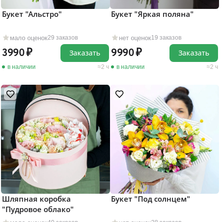
Букет "Альстро"
Букет "Яркая поляна"
мало оценок
нет оценок
29 заказов
19 заказов
3990
9990
Заказать
Заказать
в наличии
2 ч
в наличии
2 ч
Шляпная коробка
Букет "Под солнцем"
"Пудровое облако"