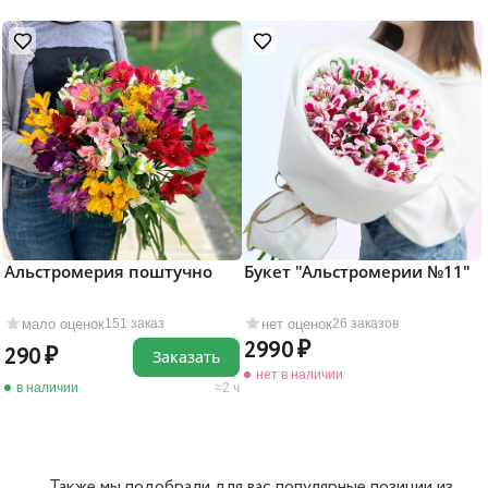
Альстромерия поштучно
Букет "Альстромерии №11"
мало оценок
нет оценок
151 заказ
26 заказов
2990
290
Заказать
нет в наличии
в наличии
2 ч
Также мы подобрали для вас популярные позиции из