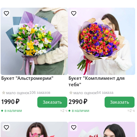
Букет "Альстромерии"
Букет "Комплимент для
тебя"
мало оценок
мало оценок
106 заказов
64 заказа
1990
2990
Заказать
Заказать
в наличии
2 ч
в наличии
2 ч