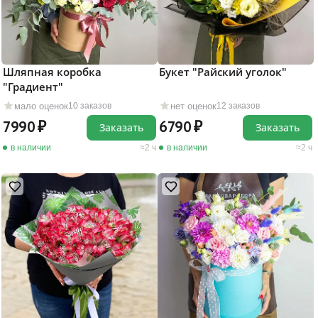
Шляпная коробка
Букет "Райский уголок"
"Градиент"
мало оценок
нет оценок
10 заказов
12 заказов
7990
6790
Заказать
Заказать
в наличии
2 ч
в наличии
2 ч