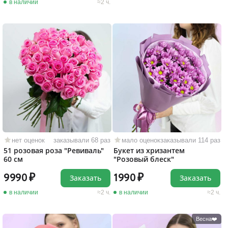
в наличии
2 ч.
нет оценок
заказывали 68 раз
мало оценок
заказывали 114 раз
51 розовая роза "Ревиваль"
Букет из хризантем
60 см
"Розовый блеск"
9990
1990
Заказать
Заказать
в наличии
2 ч.
в наличии
2 ч.
Весна❤️