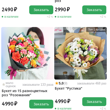
роз
2490
2990
Заказать
Заказать
в наличии
2 ч.
в наличии
2 ч.
Топ-1 продаж
мало
5,0
(9)
заказывали 468 раз
заказывали 133 раза
оценок
Букет "Рустика"
Букет из 15 разноцветных
роз "Розомания"
4990
Заказать
4990
Заказать
в наличии
2 ч.