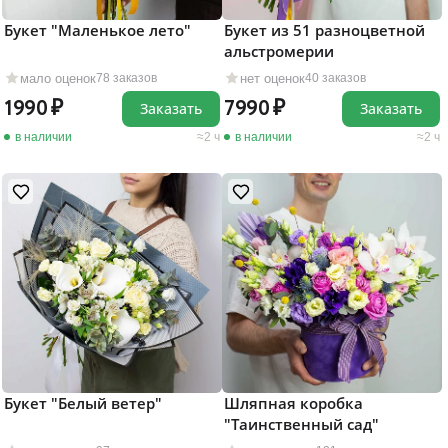
Букет "Маленькое лето"
Букет из 51 разноцветной
альстромерии
мало оценок
нет оценок
78 заказов
40 заказов
1990
7990
Заказать
Заказать
в наличии
2 ч
в наличии
2 ч
Букет "Белый ветер"
Шляпная коробка
"Таинственный сад"