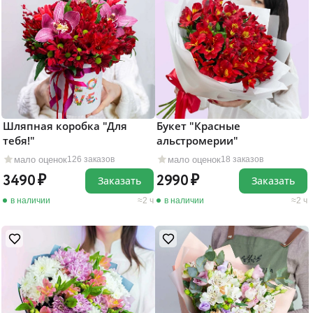
Шляпная коробка "Для
Букет "Красные
тебя!"
альстромерии"
мало оценок
мало оценок
126 заказов
18 заказов
3490
2990
Заказать
Заказать
в наличии
2 ч
в наличии
2 ч