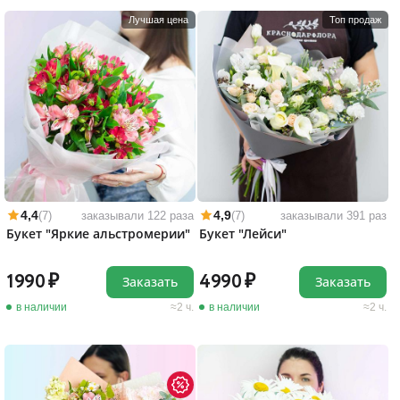
Лучшая цена
Топ продаж
4,4
4,9
(7)
заказывали 122 раза
(7)
заказывали 391 раз
Букет "Яркие альстромерии"
Букет "Лейси"
1990
4990
Заказать
Заказать
в наличии
2 ч.
в наличии
2 ч.