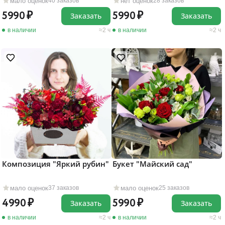
мало оценок
нет оценок
40 заказов
28 заказов
5990
5990
Заказать
Заказать
в наличии
2 ч
в наличии
2 ч
Композиция "Яркий рубин"
Букет "Майский сад"
мало оценок
мало оценок
37 заказов
25 заказов
4990
5990
Заказать
Заказать
в наличии
2 ч
в наличии
2 ч