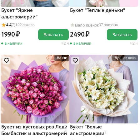
Букет "Яркие
Букет "Теплые деньки"
альстромерии"
мало оценок
4,4
(7)
122 заказа
37 заказов
1990
2490
Заказать
Заказать
в наличии
2 ч
в наличии
2 ч
ВАУ❤️
Лучшая цена
Букет "Белые
Букет из кустовых роз Леди
альстромерии"
Бомбастик и альстромерий