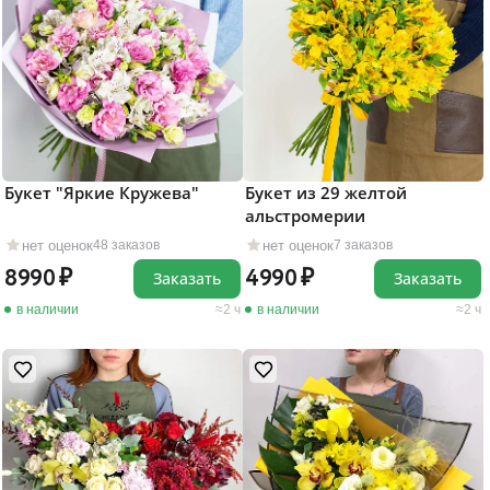
Букет "Яркие Кружева"
Букет из 29 желтой
альстромерии
нет оценок
нет оценок
48 заказов
7 заказов
8990
4990
Заказать
Заказать
в наличии
2 ч
в наличии
2 ч