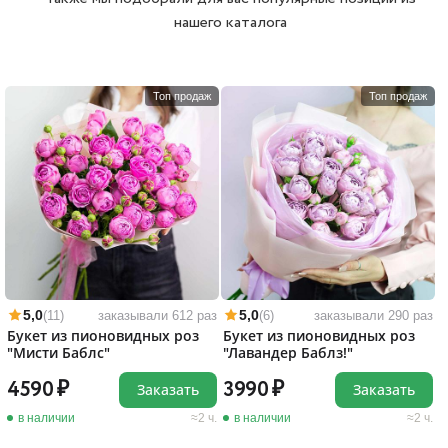
нашего каталога
Топ продаж
Топ продаж
5,0
5,0
(11)
заказывали 612 раз
(6)
заказывали 290 раз
Букет из пионовидных роз
Букет из пионовидных роз
"Мисти Баблс"
"Лавандер Баблз!"
4590
3990
Заказать
Заказать
в наличии
2 ч.
в наличии
2 ч.