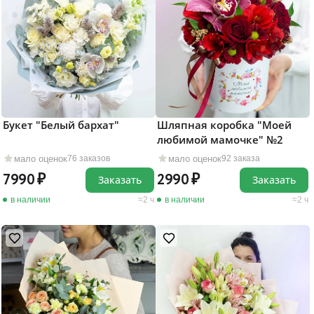
Букет "Белый бархат"
Шляпная коробка "Моей
любимой мамочке" №2
мало оценок
мало оценок
76 заказов
92 заказа
7990
2990
Заказать
Заказать
в наличии
2 ч
в наличии
2 ч