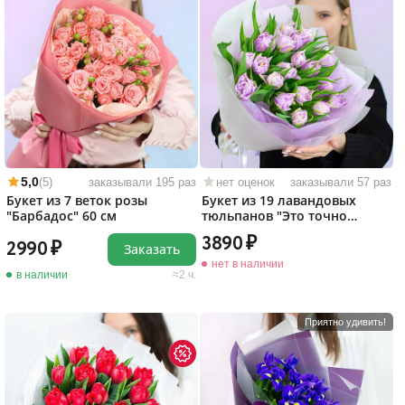
5,0
(5)
заказывали 195 раз
нет оценок
заказывали 57 раз
Букет из 7 веток розы
Букет из 19 лавандовых
"Барбадос" 60 см
тюльпанов "Это точно
любовь!"
3890
2990
Заказать
нет в наличии
в наличии
2 ч.
Приятно удивить!