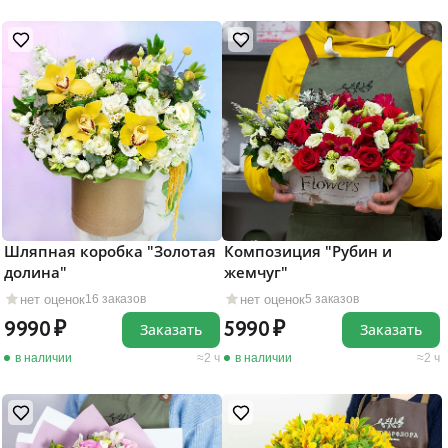
Шляпная коробка "Золотая
Композиция "Рубин и
долина"
жемчуг"
нет оценок
нет оценок
16 заказов
5 заказов
9990
5990
Заказать
Заказать
в наличии
2 ч
в наличии
2 ч