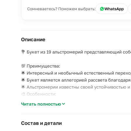
Сомневаетесь? Поможем выбрать:
WhatsApp
Описание
💐 Букет из 19 альстромерий представляющий со
💯 Преимущества:
🌟 Интересный и необычный естественный перехо
🌟 Букет является аллегорией рассвета благодаря
🌟 Альстромерии известны своей устойчивостью и
🎨 Особенности:
🌟 Альстромерии - символ дружбы и преданности;
Читать полностью
🌟 Белые и розовые тона подчеркивают нежность 
🌟 Зеленые листья альстромерии добавляют букет
Состав и детали
🎁 Идеально для: