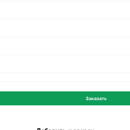
другим торжеством;
тмосферу.
радовать вас и ваших близких своей красотой и свежестью 
Заказать