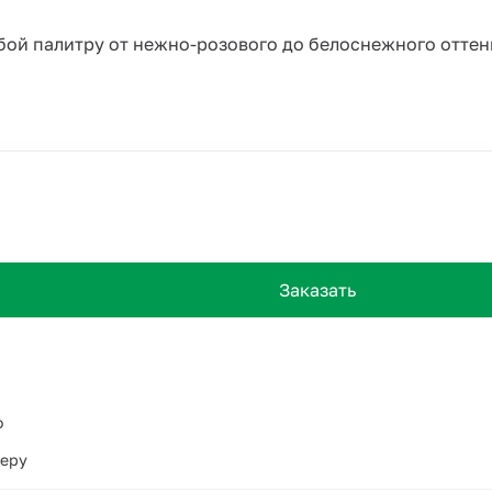
бой палитру от нежно-розового до белоснежного отте
Заказать
о
ьеру