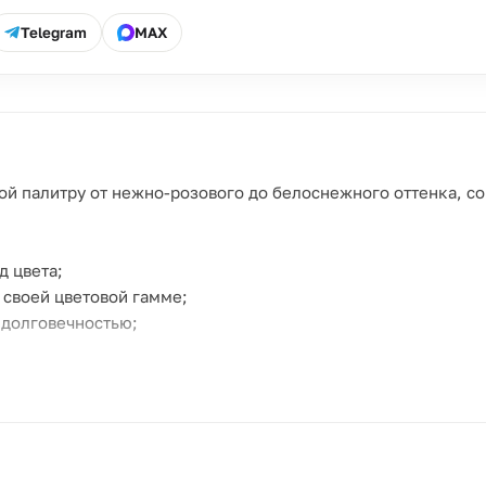
Telegram
MAX
бой палитру от нежно-розового до белоснежного оттенка, 
д цвета;
 своей цветовой гамме;
 долговечностью;
и теплоту композиции;
у свежести и объема;