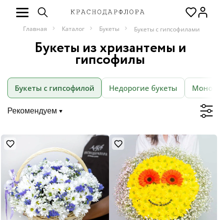
Главная
Каталог
Букеты
Букеты с гипсофилами
Букеты из хризантемы и
гипсофилы
Букеты с гипсофилой
Недорогие букеты
Монобу
Рекомендуем