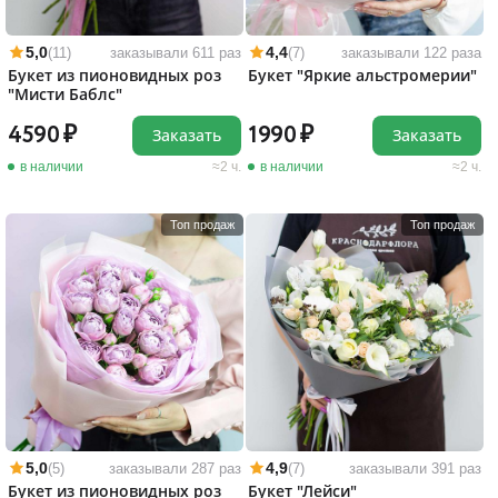
5,0
4,4
(11)
заказывали 611 раз
(7)
заказывали 122 раза
Букет из пионовидных роз
Букет "Яркие альстромерии"
"Мисти Баблс"
4590
1990
Заказать
Заказать
в наличии
2 ч.
в наличии
2 ч.
Топ продаж
Топ продаж
5,0
4,9
(5)
заказывали 287 раз
(7)
заказывали 391 раз
Букет из пионовидных роз
Букет "Лейси"