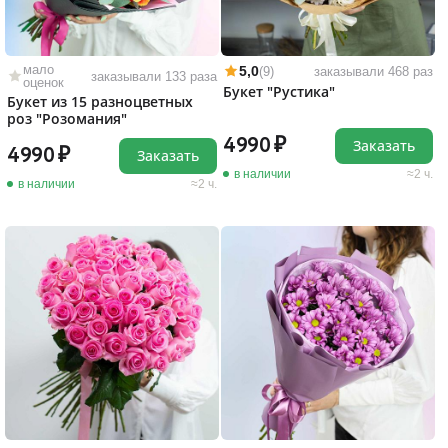
мало
5,0
(9)
заказывали 468 раз
заказывали 133 раза
оценок
Букет "Рустика"
Букет из 15 разноцветных
роз "Розомания"
4990
Заказать
4990
Заказать
в наличии
2 ч.
в наличии
2 ч.