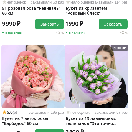
нет оценок
заказывали 68 раз
мало оценок
заказывали 114 раз
51 розовая роза "Ревиваль"
Букет из хризантем
60 см
"Розовый блеск"
9990
1990
Заказать
Заказать
в наличии
2 ч.
в наличии
2 ч.
Весна❤️
5,0
(5)
заказывали 195 раз
нет оценок
заказывали 57 раз
Букет из 7 веток розы
Букет из 19 лавандовых
"Барбадос" 60 см
тюльпанов "Это точно
любовь!"