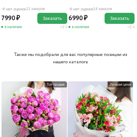
нет оценок
нет оценок
12 заказов
14 заказов
7990
6990
Заказать
Заказать
в наличии
2 ч
в наличии
2 ч
Также мы подобрали для вас популярные позиции из
нашего каталога
Топ продаж
Лучшая цена