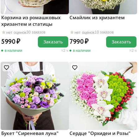
Корзина из ромашковых
Смайлик из хризантем
хризантем и статицы
нет оценок
нет оценок
30 заказов
10 заказов
5990
7990
Заказать
Заказать
в наличии
2 ч
в наличии
2 ч
Букет "Сиреневая луна"
Сердце "Орхидеи и Розы"