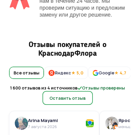
нам в течение 24 часов. Мы
проверим ситуацию и предложим
замену или другое решение.
Отзывы покупателей о
КраснодарФлора
Все отзывы
Яндекс
★ 5,0
Google
★ 4,7
1 600 отзывов из 4 источников
Отзывы проверены
Оставить отзыв
Arina Mayami
Яросл
7 августа 2026
меньше 