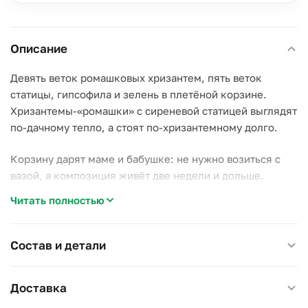
Описание
Девять веток ромашковых хризантем, пять веток
статицы, гипсофила и зелень в плетёной корзине.
Хризантемы-«ромашки» с сиреневой статицей выглядят
по-дачному тепло, а стоят по-хризантемному долго.
Корзину дарят маме и бабушке: не нужно возиться с
вазой, а композиция живёт две недели и дольше.
Читать полностью
Подливайте воду в губку раз в день-два.
В плетёной корзине с флористической губкой.
Состав и детали
Доставка