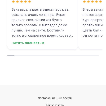
★
★
★
★
★
★
★
★
★
★
Заказывала цветы здесь пару раз,
Вчера заказыв
осталась очень довольна! Букет
цветов сестре
приехал свежайший как будто
Курьер приех
только срезали, и выглядел даже
претензий нет.
лучше, чем на сайте. Доставили
цветы были с
точно в оговоренное время, курьер
однозначно.
вежливый, ещё и открытку с тёплыми
Читать полностью
пожеланиями приложили, люблю
места с такими забавными мелочами
приятными. Однозначно буду
заказывать ещё, могу всем
советовать.
Доставка: цены и время
Как заказать