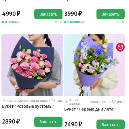
4990
3990
Заказать
Заказать
в наличии
2 ч.
в наличии
2 ч.
мало
мало оценок
заказывали 47 раз
заказывали 52 раза
оценок
Букет "Розовые эустомы"
Букет "Первые дни лета"
2890
Заказать
2490
Заказать