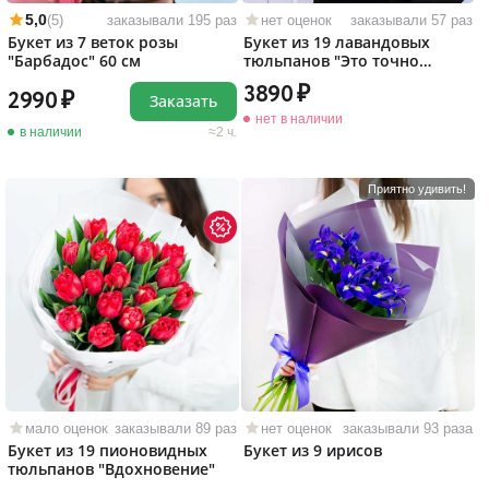
5,0
(5)
заказывали 195 раз
нет оценок
заказывали 57 раз
Букет из 7 веток розы
Букет из 19 лавандовых
"Барбадос" 60 см
тюльпанов "Это точно
любовь!"
3890
2990
Заказать
нет в наличии
в наличии
2 ч.
Приятно удивить!
мало оценок
заказывали 89 раз
нет оценок
заказывали 93 раза
Букет из 19 пионовидных
Букет из 9 ирисов
тюльпанов "Вдохновение"