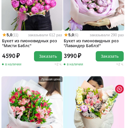
5,0
5,0
(11)
заказывали 612 раз
(6)
заказывали 290 раз
Букет из пионовидных роз
Букет из пионовидных роз
"Мисти Баблс"
"Лавандер Баблз!"
4590
3990
Заказать
Заказать
в наличии
2 ч.
в наличии
2 ч.
Лучшая цена