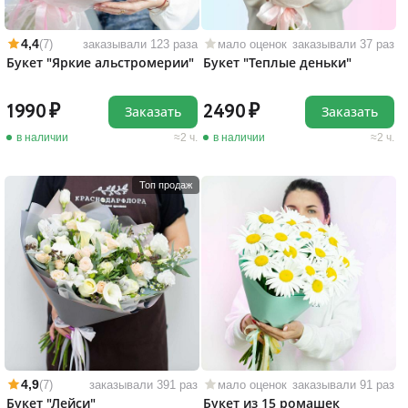
4,4
(7)
заказывали 123 раза
мало оценок
заказывали 37 раз
Букет "Яркие альстромерии"
Букет "Теплые деньки"
1990
2490
Заказать
Заказать
в наличии
2 ч.
в наличии
2 ч.
Топ продаж
4,9
(7)
заказывали 391 раз
мало оценок
заказывали 91 раз
Букет "Лейси"
Букет из 15 ромашек