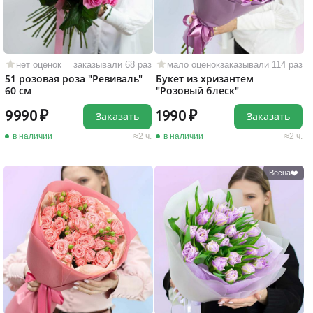
нет оценок
заказывали 68 раз
мало оценок
заказывали 114 раз
51 розовая роза "Ревиваль"
Букет из хризантем
60 см
"Розовый блеск"
9990
1990
Заказать
Заказать
в наличии
2 ч.
в наличии
2 ч.
Весна❤️