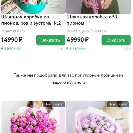
Шляпная коробка из
Шляпная коробка с 51
пионов, роз и эустомы №2
пионом
нет оценок
нет оценок
8 заказов
14990
49990
Заказать
Заказать
в наличии
2 ч
в наличии
2 ч
Также мы подобрали для вас популярные позиции из
нашего каталога
Топ продаж
Топ продаж