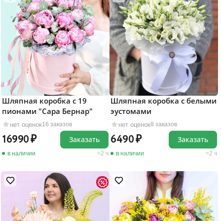
Шляпная коробка с 19
Шляпная коробка с белыми
пионами "Сара Бернар"
эустомами
нет оценок
нет оценок
16 заказов
8 заказов
16990
6490
Заказать
Заказать
в наличии
2 ч
в наличии
2 ч