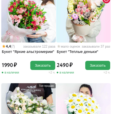
4,4
(7)
заказывали 122 раза
мало оценок
заказывали 37 раз
Букет "Яркие альстромерии"
Букет "Теплые деньки"
1990
2490
Заказать
Заказать
в наличии
2 ч.
в наличии
2 ч.
Топ продаж