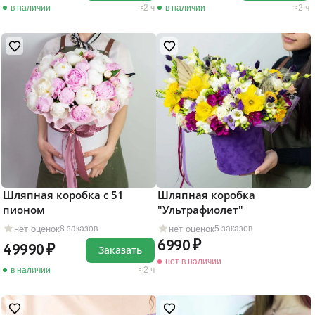
в наличии
2 ч
в наличии
2 ч
Шляпная коробка с 51
Шляпная коробка
пионом
"Ультрафиолет"
нет оценок
нет оценок
8 заказов
5 заказов
6990
49990
Заказать
нет в наличии
в наличии
2 ч