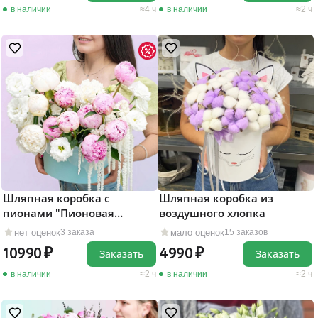
в наличии
4 ч
в наличии
2 ч
Шляпная коробка с
Шляпная коробка из
пионами "Пионовая
воздушного хлопка
страсть"
нет оценок
мало оценок
3 заказа
15 заказов
10990
4990
Заказать
Заказать
в наличии
2 ч
в наличии
2 ч