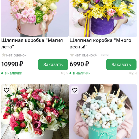
Шляпная коробка "Магия
Шляпная коробка "Много
лета"
весны!"
нет оценок
нет оценок
4 заказа
10990
6990
Заказать
Заказать
в наличии
3 ч
в наличии
2 ч