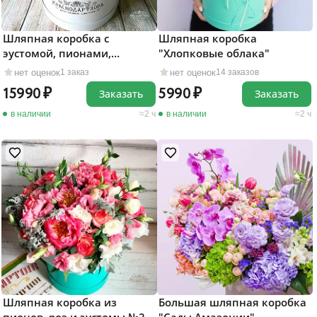
Шляпная коробка с
Шляпная коробка
эустомой, пионами,
"Хлопковые облака"
кустовой розой
нет оценок
нет оценок
1 заказ
14 заказов
15990
5990
Заказать
Заказать
в наличии
2 ч
в наличии
2 ч
Шляпная коробка из
Большая шляпная коробка