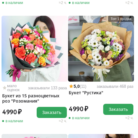
в наличии
2 ч.
в наличии
2 ч.
Топ-1 продаж
мало
5,0
(11)
заказывали 468 раз
заказывали 133 раза
оценок
Букет "Рустика"
Букет из 15 разноцветных
роз "Розомания"
4990
Заказать
4990
Заказать
в наличии
2 ч.
в наличии
2 ч.