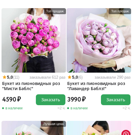
Топ продаж
Топ продаж
5,0
5,0
(11)
заказывали 612 раз
(6)
заказывали 290 раз
Букет из пионовидных роз
Букет из пионовидных роз
"Мисти Баблс"
"Лавандер Баблз!"
4590
3990
Заказать
Заказать
в наличии
2 ч.
в наличии
2 ч.
Лучшая цена