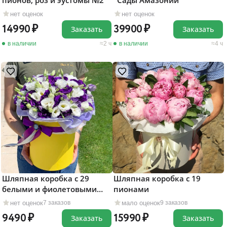
пионов, роз и эустомы №2
"Сады Амазонии"
нет оценок
нет оценок
14990
39900
Заказать
Заказать
в наличии
2 ч
в наличии
4 ч
Шляпная коробка с 29
Шляпная коробка с 19
белыми и фиолетовыми
пионами
эустомами
нет оценок
мало оценок
7 заказов
9 заказов
9490
15990
Заказать
Заказать