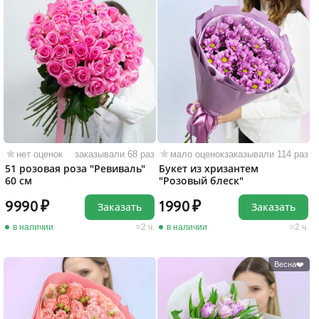
нет оценок
заказывали 68 раз
мало оценок
заказывали 114 раз
51 розовая роза "Ревиваль"
Букет из хризантем
60 см
"Розовый блеск"
9990
1990
Заказать
Заказать
в наличии
2 ч.
в наличии
2 ч.
Весна❤️