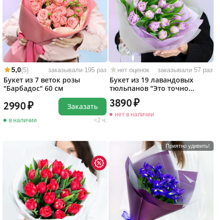
5,0
(5)
заказывали 195 раз
нет оценок
заказывали 57 раз
Букет из 7 веток розы
Букет из 19 лавандовых
"Барбадос" 60 см
тюльпанов "Это точно
любовь!"
3890
2990
Заказать
нет в наличии
в наличии
2 ч.
Приятно удивить!