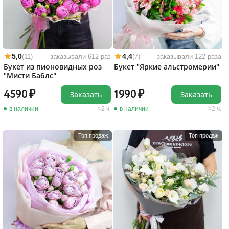
5,0
4,4
(11)
заказывали 612 раз
(7)
заказывали 122 раза
Букет из пионовидных роз
Букет "Яркие альстромерии"
"Мисти Баблс"
4590
1990
Заказать
Заказать
в наличии
2 ч.
в наличии
2 ч.
Топ продаж
Топ продаж