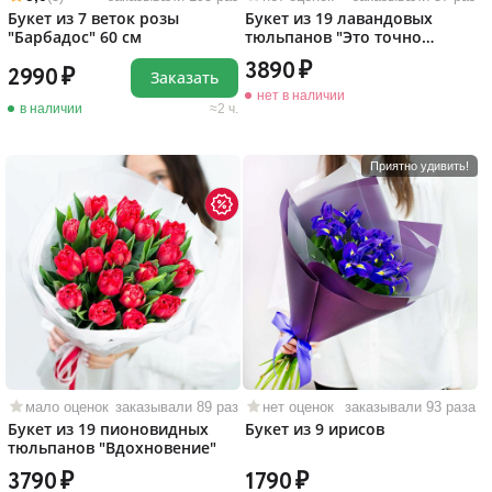
Букет из 7 веток розы
Букет из 19 лавандовых
"Барбадос" 60 см
тюльпанов "Это точно
любовь!"
3890
2990
Заказать
нет в наличии
в наличии
2 ч.
Приятно удивить!
мало оценок
заказывали 89 раз
нет оценок
заказывали 93 раза
Букет из 19 пионовидных
Букет из 9 ирисов
тюльпанов "Вдохновение"
3790
1790