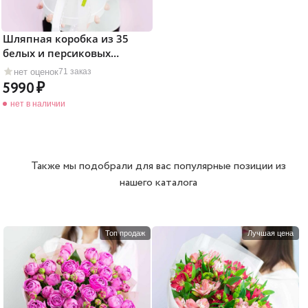
Шляпная коробка из 35
белых и персиковых
тюльпанов
нет оценок
71 заказ
5990
нет в наличии
Также мы подобрали для вас популярные позиции из
нашего каталога
Топ продаж
Лучшая цена