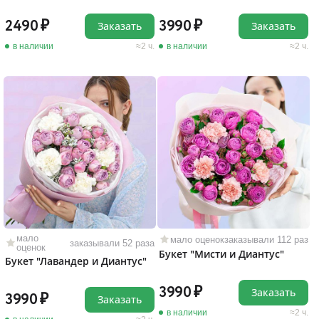
2490
3990
Заказать
Заказать
в наличии
2 ч.
в наличии
2 ч.
мало
мало оценок
заказывали 112 раз
заказывали 52 раза
оценок
Букет "Мисти и Диантус"
Букет "Лавандер и Диантус"
3990
Заказать
3990
Заказать
в наличии
2 ч.