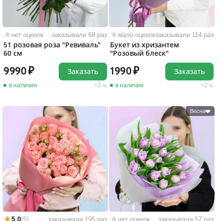
нет оценок
заказывали 68 раз
мало оценок
заказывали 114 раз
51 розовая роза "Ревиваль"
Букет из хризантем
60 см
"Розовый блеск"
9990
1990
Заказать
Заказать
в наличии
2 ч.
в наличии
2 ч.
Весна❤️
5,0
(5)
заказывали 195 раз
нет оценок
заказывали 57 раз