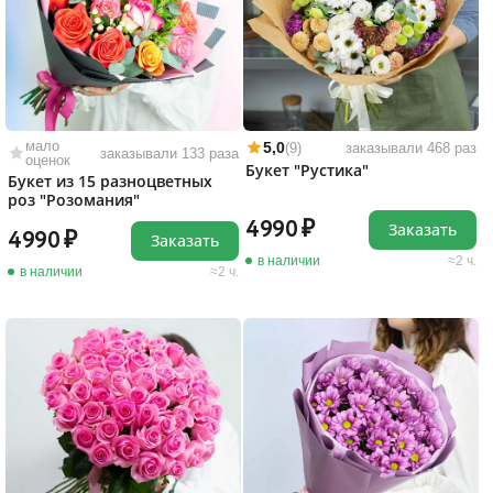
мало
5,0
(9)
заказывали 468 раз
заказывали 133 раза
оценок
Букет "Рустика"
Букет из 15 разноцветных
роз "Розомания"
4990
Заказать
4990
Заказать
в наличии
2 ч.
в наличии
2 ч.