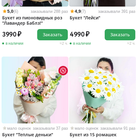
5,0
4,9
(6)
заказывали 288 раз
(7)
заказывали 391 раз
Букет из пионовидных роз
Букет "Лейси"
"Лавандер Баблз!"
3990
4990
Заказать
Заказать
в наличии
2 ч.
в наличии
2 ч.
мало оценок
заказывали 37 раз
мало оценок
заказывали 91 раз
Букет "Теплые деньки"
Букет из 15 ромашек