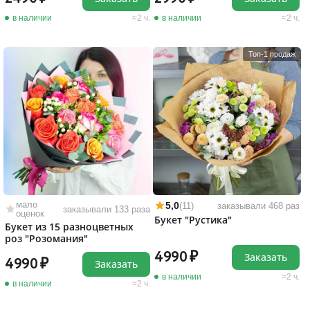
в наличии
2 ч.
в наличии
2 ч.
Топ-1 продаж
мало
5,0
(11)
заказывали 468 раз
заказывали 133 раза
оценок
Букет "Рустика"
Букет из 15 разноцветных
роз "Розомания"
4990
Заказать
4990
Заказать
в наличии
2 ч.
в наличии
2 ч.