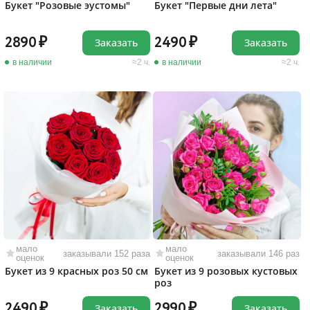
Букет "Розовые эустомы"
Букет "Первые дни лета"
2890
2490
Заказать
Заказать
в наличии
2 ч.
в наличии
2 ч.
мало
мало
заказывали 152 раза
заказывали 146 раз
оценок
оценок
Букет из 9 красных роз 50 см
Букет из 9 розовых кустовых
роз
2490
2990
Заказать
Заказать