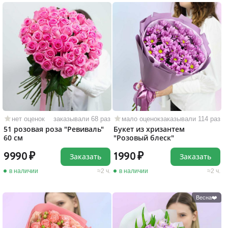
нет оценок
заказывали 68 раз
мало оценок
заказывали 114 раз
51 розовая роза "Ревиваль"
Букет из хризантем
60 см
"Розовый блеск"
9990
1990
Заказать
Заказать
в наличии
2 ч.
в наличии
2 ч.
Весна❤️