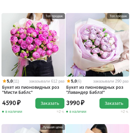
Топ продаж
Топ продаж
5,0
5,0
(11)
заказывали 612 раз
(6)
заказывали 290 раз
Букет из пионовидных роз
Букет из пионовидных роз
"Мисти Баблс"
"Лавандер Баблз!"
4590
3990
Заказать
Заказать
в наличии
2 ч.
в наличии
2 ч.
Лучшая цена