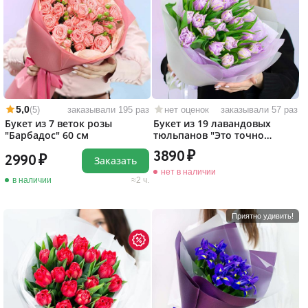
5,0
(5)
заказывали 195 раз
нет оценок
заказывали 57 раз
Букет из 7 веток розы
Букет из 19 лавандовых
"Барбадос" 60 см
тюльпанов "Это точно
любовь!"
3890
2990
Заказать
нет в наличии
в наличии
2 ч.
Приятно удивить!